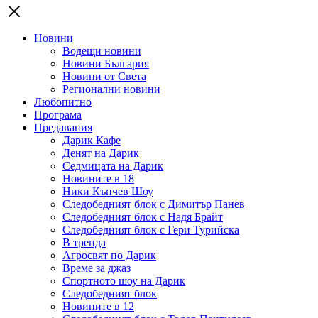
Новини
Водещи новини
Новини България
Новини от Света
Регионални новини
Любопитно
Програма
Предавания
Дарик Кафе
Денят на Дарик
Седмицата на Дарик
Новините в 18
Ники Кънчев Шоу
Следобедният блок с Димитър Панев
Следобедният блок с Надя Брайт
Следобедният блок с Гери Турийска
В тренда
Агросвят по Дарик
Време за джаз
Спортното шоу на Дарик
Следобедният блок
Новините в 12