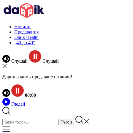
Новини
Предавания
Darik Health
„40 до 40“
Слушай
Слушай
Дарик радио - предаване на живо!
00:00
Гледай