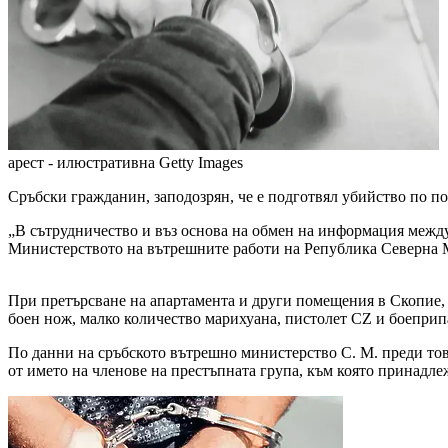
арест - илюстративна
Getty Images
Сръбски гражданин, заподозрян, че е подготвял убийство по по
„В сътрудничество и въз основа на обмен на информация межд
Министерството на вътрешните работи на Република Северна Ма
При претърсване на апартамента и други помещения в Скопие, к
боен нож, малко количество марихуана, пистолет CZ и боеприп
По данни на сръбското вътрешно министерство С. М. преди тов
от името на членове на престъпната група, към която принадле