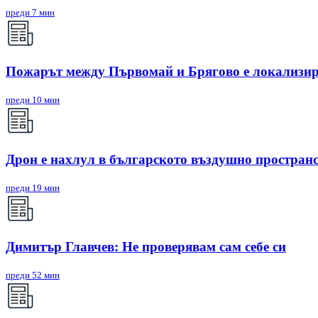
преди 7 мин
Пожарът между Първомай и Брягово е локализир
преди 10 мин
Дрон е нахлул в българското въздушно простран
преди 19 мин
Димитър Главчев: Не проверявам сам себе си
преди 52 мин