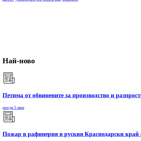
Най-ново
Петима от обвинените за производство и разпрост
преди 5 мин
Пожар в рафинерия в руския Краснодарски край с