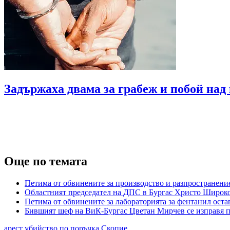
Задържаха двама за грабеж и побой над
Още по темата
Петима от обвинените за производство и разпространение
Областният председател на ДПС в Бургас Христо Широков
Петима от обвинените за лабораторията за фентанил остав
Бившият шеф на ВиК-Бургас Цветан Мирчев се изправя п
арест
убийство по поръчка
Скопие