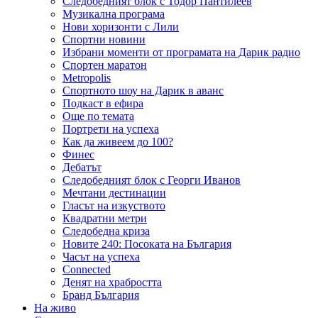
Следобедният блок с Тодор Пантилеев
Музикална програма
Нови хоризонти с Лили
Спортни новини
Избрани моменти от програмата на Дарик радио
Спортен маратон
Metropolis
Спортното шоу на Дарик в аванс
Подкаст в ефира
Още по темата
Портрети на успеха
Как да живеем до 100?
Финес
Дебатът
Следобедният блок с Георги Иванов
Мечтани дестинации
Гласът на изкуството
Квадратни метри
Следобедна криза
Новите 240: Посоката на България
Часът на успеха
Connected
Денят на храбростта
Бранд България
На живо