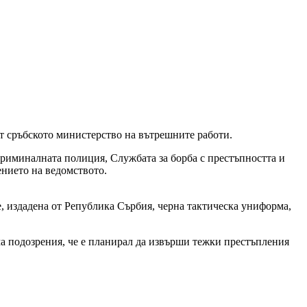
от сръбското министерство на вътрешните работи.
риминалната полиция, Службата за борба с престъпността и
ението на ведомството.
е, издадена от Република Сърбия, черна тактическа униформа,
ма подозрения, че е планирал да извърши тежки престъпления