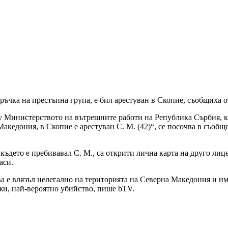
ръчка на престъпна група, е бил арестуван в Скопие, съобщиха 
у Министерството на вътрешните работи на Република Сърбия, к
кедония, в Скопие е арестуван С. М. (42)“, се посочва в съобщ
ъдето е пребивавал С. М., са открити лична карта на друго лиц
аси.
а е влязъл нелегално на територията на Северна Македония и и
жи, най-вероятно убийство, пише bTV.