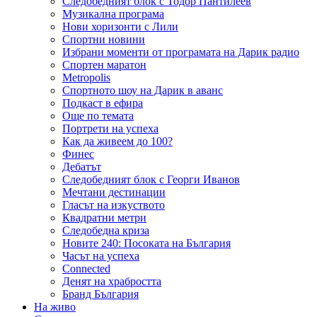
Следобедният блок с Тодор Пантилеев
Музикална програма
Нови хоризонти с Лили
Спортни новини
Избрани моменти от програмата на Дарик радио
Спортен маратон
Metropolis
Спортното шоу на Дарик в аванс
Подкаст в ефира
Още по темата
Портрети на успеха
Как да живеем до 100?
Финес
Дебатът
Следобедният блок с Георги Иванов
Мечтани дестинации
Гласът на изкуството
Квадратни метри
Следобедна криза
Новите 240: Посоката на България
Часът на успеха
Connected
Денят на храбростта
Бранд България
На живо