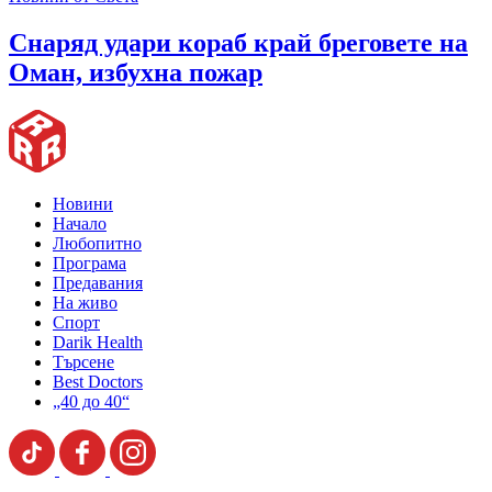
Снаряд удари кораб край бреговете на
Оман, избухна пожар
Новини
Начало
Любопитно
Програма
Предавания
На живо
Спорт
Darik Health
Търсене
Best Doctors
„40 до 40“