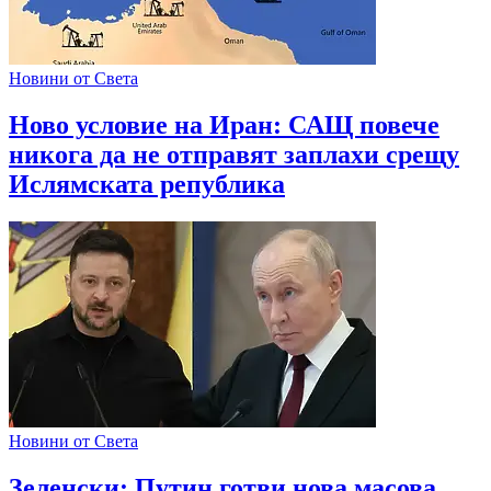
Новини от Света
Ново условие на Иран: САЩ повече
никога да не отправят заплахи срещу
Ислямската република
Новини от Света
Зеленски: Путин готви нова масова