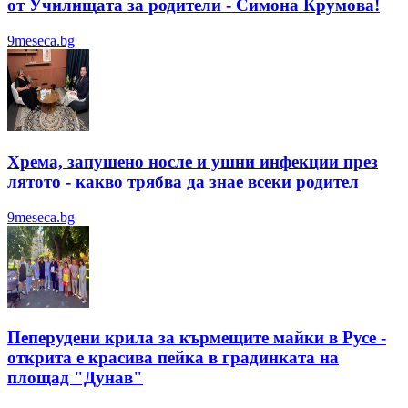
от Училищата за родители - Симона Крумова!
9meseca.bg
Хрема, запушено носле и ушни инфекции през
лятотo - какво трябва да знае всеки родител
9meseca.bg
Пеперудени крила за кърмещите майки в Русе -
открита е красива пейка в градинката на
площад "Дунав"