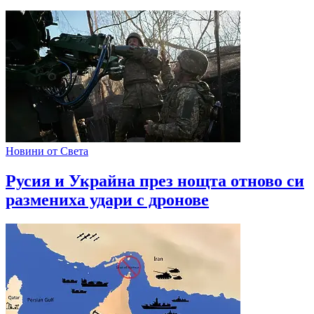
Новини от Света
Русия и Украйна през нощта отново си
размениха удари с дронове