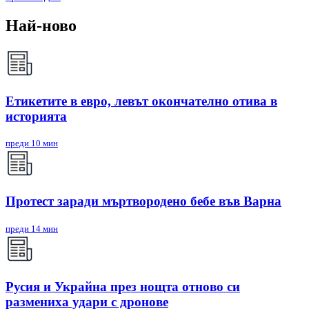
Най-ново
Етикетите в евро, левът окончателно отива в
историята
преди 10 мин
Протест заради мъртвородено бебе във Варна
преди 14 мин
Русия и Украйна през нощта отново си
размениха удари с дронове