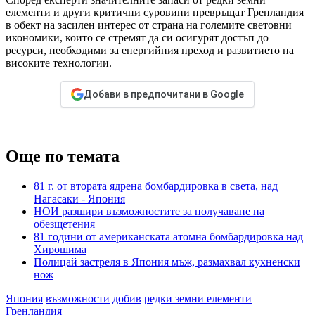
елементи и други критични суровини превръщат Гренландия
в обект на засилен интерес от страна на големите световни
икономики, които се стремят да си осигурят достъп до
ресурси, необходими за енергийния преход и развитието на
високите технологии.
Добави в предпочитани в Google
Още по темата
81 г. от втората ядрена бомбардировка в света, над
Нагасаки - Япония
НОИ разшири възможностите за получаване на
обезщетения
81 години от американската атомна бомбардировка над
Хирошима
Полицай застреля в Япония мъж, размахвал кухненски
нож
Япония
възможности
добив
редки земни елементи
Гренландия