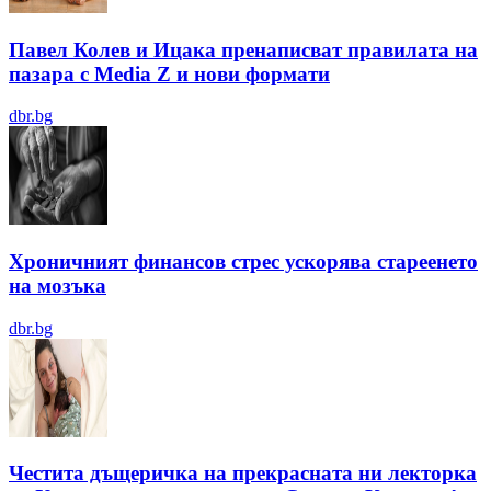
Павел Колев и Ицака пренаписват правилата на
пазара с Media Z и нови формати
dbr.bg
Хроничният финансов стрес ускорява стареенето
на мозъка
dbr.bg
Честита дъщеричка на прекрасната ни лекторка