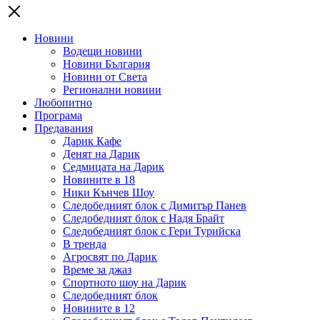
Новини
Водещи новини
Новини България
Новини от Света
Регионални новини
Любопитно
Програма
Предавания
Дарик Кафе
Денят на Дарик
Седмицата на Дарик
Новините в 18
Ники Кънчев Шоу
Следобедният блок с Димитър Панев
Следобедният блок с Надя Брайт
Следобедният блок с Гери Турийска
В тренда
Агросвят по Дарик
Време за джаз
Спортното шоу на Дарик
Следобедният блок
Новините в 12