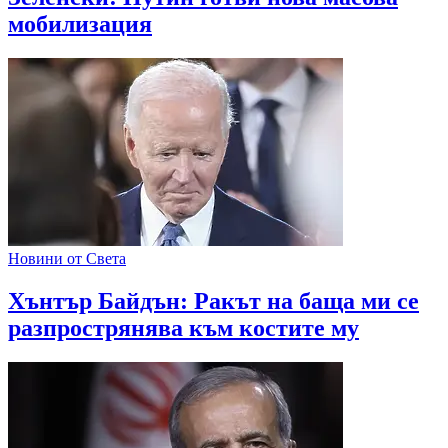
мобилизация
Новини от Света
Хънтър Байдън: Ракът на баща ми се
разпрострянява към костите му