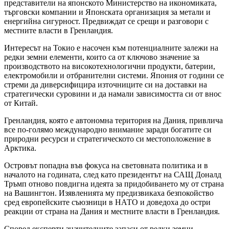
представители на японското Министерство на икономиката,
търговски компании и Японската организация за метали и
енергийна сигурност. Предвиждат се срещи и разговори с
местните власти в Гренландия.
Интересът на Токио е насочен към потенциалните залежи на
редки земни елементи, които са от ключово значение за
производството на високотехнологични продукти, батерии,
електромобили и отбранителни системи. Япония от години се
стреми да диверсифицира източниците си на доставки на
стратегически суровини и да намали зависимостта си от внос
от Китай.
Гренландия, която е автономна територия на Дания, привлича
все по-голямо международно внимание заради богатите си
природни ресурси и стратегическото си местоположение в
Арктика.
Островът попадна във фокуса на световната политика и в
началото на годината, след като президентът на САЩ Доналд
Тръмп отново повдигна идеята за придобиването му от страна
на Вашингтон. Изявленията му предизвикаха безпокойство
сред европейските съюзници в НАТО и доведоха до остри
реакции от страна на Дания и местните власти в Гренландия.
Според експерти значителните запаси от редки земни