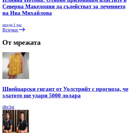
Северна Македония да съдействат за лечението
на Ива Михайлова
преди 1 час
Всички
От мрежата
Швейцарски гигант от Уолстрийт с прогноза, че
златото ще удари 5000 долара
dbr.bg