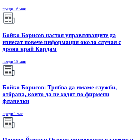
преди 16 мин
Бойко Борисов настоя управляващите да
изнесат повече информация около случая с
дрона край Кардам
преди 18 мин
Бойко Борисов: Трябва да имаме служби,
отбрана, които да не ходят по фирмени
фланелки
преди 1 час
Илияна Йотова: Отново призовавам властите в