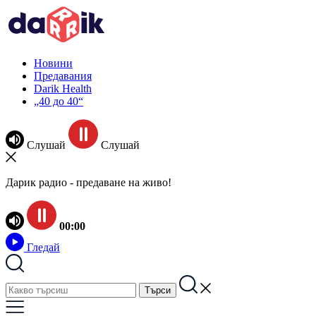
Новини
Предавания
Darik Health
„40 до 40“
Слушай
Слушай
Дарик радио - предаване на живо!
00:00
Гледай