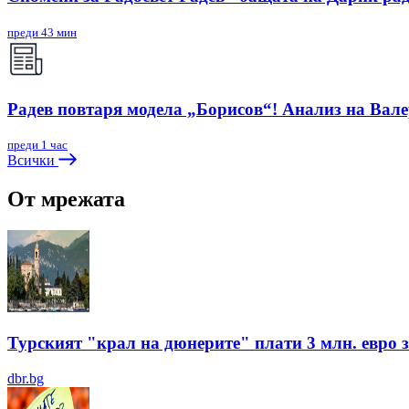
преди 43 мин
Радев повтаря модела „Борисов“! Анализ на Вал
преди 1 час
Всички
От мрежата
Турският "крал на дюнерите" плати 3 млн. евро з
dbr.bg