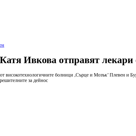
ен
Катя Ивкова отправят лекари 
 от високотехнологичните болници ,Сърце и Мозък’ Плевен и Бург
зрешителните за дейнос