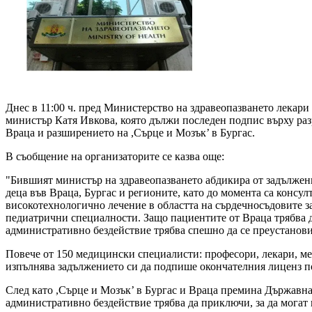
Днес в 11:00 ч. пред Министерство на здравеопазването лекари
министър Катя Ивкова, която дължи последен подпис върху раз
Враца и разширението на ,Сърце и Мозък’ в Бургас.
В съобщение на организаторите се казва още:
"Бившият министър на здравеопазването абдикира от задължен
деца във Враца, Бургас и регионите, като до момента са консу
високотехнологично лечение в областта на сърдечносъдовите з
педиатрични специалности. Защо пациентите от Враца трябва д
административно бездействие трябва спешно да се преустанов
Повече от 150 медицински специалисти: професори, лекари, мед
изпълнява задължението си да подпише окончателния лиценз по
След като ,Сърце и Мозък’ в Бургас и Враца премина Държавна
административно бездействие трябва да приключи, за да могат