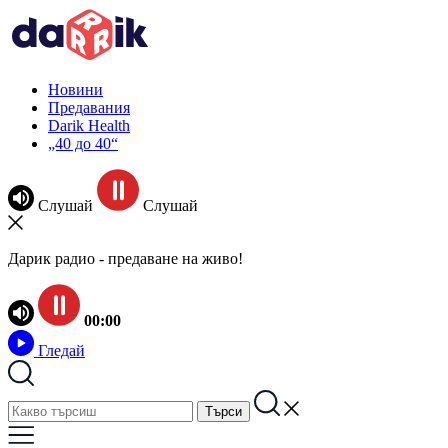
Новини
Предавания
Darik Health
„40 до 40“
Слушай
Слушай
Дарик радио - предаване на живо!
00:00
Гледай