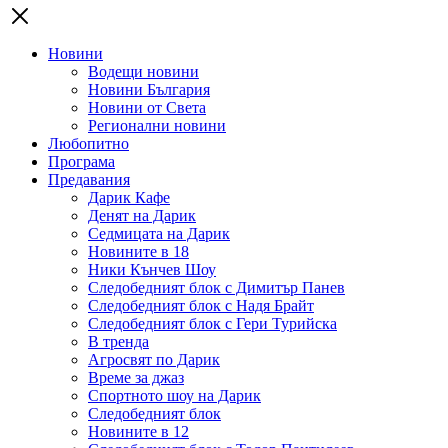
Новини
Водещи новини
Новини България
Новини от Света
Регионални новини
Любопитно
Програма
Предавания
Дарик Кафе
Денят на Дарик
Седмицата на Дарик
Новините в 18
Ники Кънчев Шоу
Следобедният блок с Димитър Панев
Следобедният блок с Надя Брайт
Следобедният блок с Гери Турийска
В тренда
Агросвят по Дарик
Време за джаз
Спортното шоу на Дарик
Следобедният блок
Новините в 12