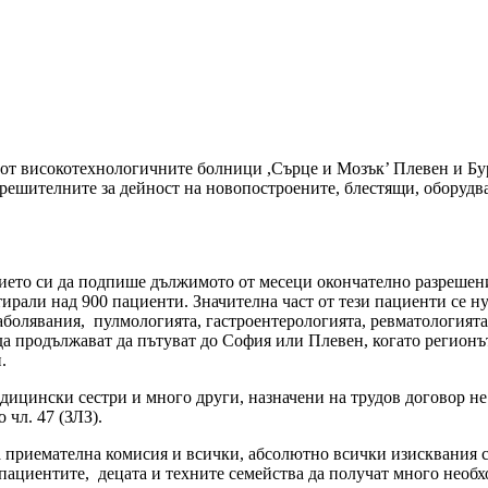
 от високотехнологичните болници ,Сърце и Мозък’ Плевен и Бург
решителните за дейност на новопостроените, блестящи, оборудв
ието си да подпише дължимото от месеци окончателно разрешени
лтирали над 900 пациенти. Значителна част от тези пациенти се
аболявания, пулмологията, гастроентерологията, ревматологията
а продължават да пътуват до София или Плевен, когато регионът
и.
ицински сестри и много други, назначени на трудов договор не 
 чл. 47 (ЗЛЗ).
 приемателна комисия и всички, абсолютно всички изисквания с
 пациентите, децата и техните семейства да получат много нео