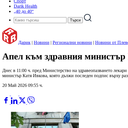
Спорт
Darik Health
„40 до 40“
Дарик
|
Новини
|
Регионални новини
|
Новини от Плев
Апел към здравния министър 
Днес в 11:00 ч. пред Министерство на здравеопазването лекари
министър Катя Ивкова, която дължи последен подпис върху ра
20 Май 2026 09:55 ч.