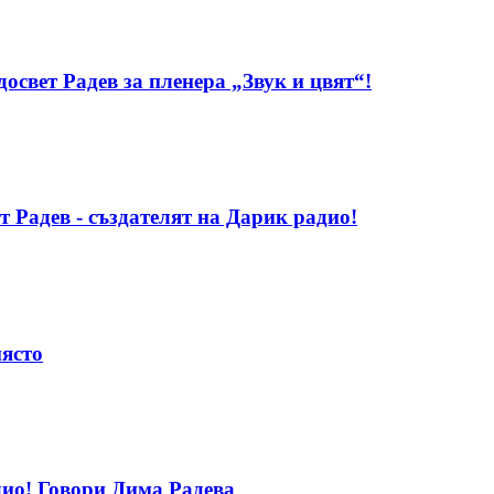
свет Радев за пленера „Звук и цвят“!
т Радев - създателят на Дарик радио!
място
дио! Говори Дима Радева