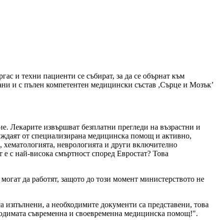
ас и техни пациенти се събират, за да се обърнат към
ани и с пълен компетентен медицински състав ,Сърце и Мозък’
е. Лекарите извършват безплатни прегледи на възрастни и
 нуждаят от специализирана медицинска помощ и активно,
, хематологията, неврологията и други включително
 е с най-висока смъртност според Евростат? Това
могат да работят, защото до този момент министерството не
а изпълнени, а необходимите документи са представени, това
бходимата съвременна и своевременна медицинска помощ!".