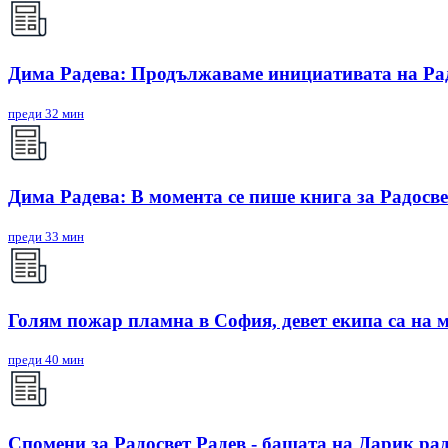
Дима Радева: Продължаваме инициативата на Радо
преди 32 мин
Дима Радева: В момента се пише книга за Радосве
преди 33 мин
Голям пожар пламна в София, девет екипа са на 
преди 40 мин
Спомени за Радосвет Радев - бащата на Дарик ра