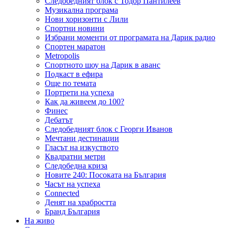
Следобедният блок с Тодор Пантилеев
Музикална програма
Нови хоризонти с Лили
Спортни новини
Избрани моменти от програмата на Дарик радио
Спортен маратон
Metropolis
Спортното шоу на Дарик в аванс
Подкаст в ефира
Още по темата
Портрети на успеха
Как да живеем до 100?
Финес
Дебатът
Следобедният блок с Георги Иванов
Мечтани дестинации
Гласът на изкуството
Квадратни метри
Следобедна криза
Новите 240: Посоката на България
Часът на успеха
Connected
Денят на храбростта
Бранд България
На живо