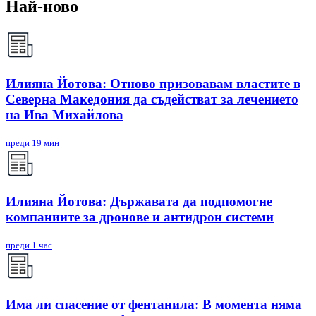
Най-ново
Илияна Йотова: Отново призовавам властите в
Северна Македония да съдействат за лечението
на Ива Михайлова
преди 19 мин
Илияна Йотова: Държавата да подпомогне
компаниите за дронове и антидрон системи
преди 1 час
Има ли спасение от фентанила: В момента няма