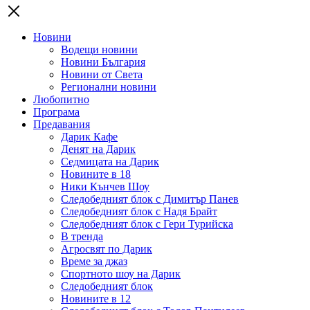
Новини
Водещи новини
Новини България
Новини от Света
Регионални новини
Любопитно
Програма
Предавания
Дарик Кафе
Денят на Дарик
Седмицата на Дарик
Новините в 18
Ники Кънчев Шоу
Следобедният блок с Димитър Панев
Следобедният блок с Надя Брайт
Следобедният блок с Гери Турийска
В тренда
Агросвят по Дарик
Време за джаз
Спортното шоу на Дарик
Следобедният блок
Новините в 12