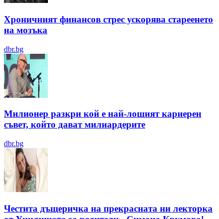
Хроничният финансов стрес ускорява стареенето
на мозъка
dbr.bg
Милионер разкри кой е най-лошият кариерен
съвет, който дават милиардерите
dbr.bg
Честита дъщеричка на прекрасната ни лекторка