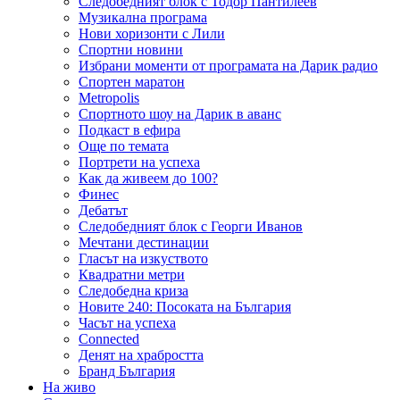
Следобедният блок с Тодор Пантилеев
Музикална програма
Нови хоризонти с Лили
Спортни новини
Избрани моменти от програмата на Дарик радио
Спортен маратон
Metropolis
Спортното шоу на Дарик в аванс
Подкаст в ефира
Още по темата
Портрети на успеха
Как да живеем до 100?
Финес
Дебатът
Следобедният блок с Георги Иванов
Мечтани дестинации
Гласът на изкуството
Квадратни метри
Следобедна криза
Новите 240: Посоката на България
Часът на успеха
Connected
Денят на храбростта
Бранд България
На живо