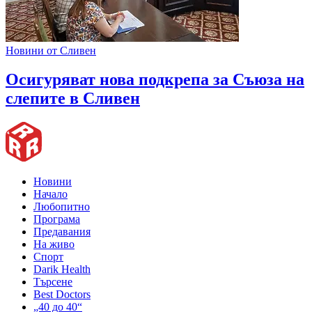
Новини от Сливен
Oсигуряват нова подкрепа за Съюза на
слепите в Сливен
Новини
Начало
Любопитно
Програма
Предавания
На живо
Спорт
Darik Health
Търсене
Best Doctors
„40 до 40“