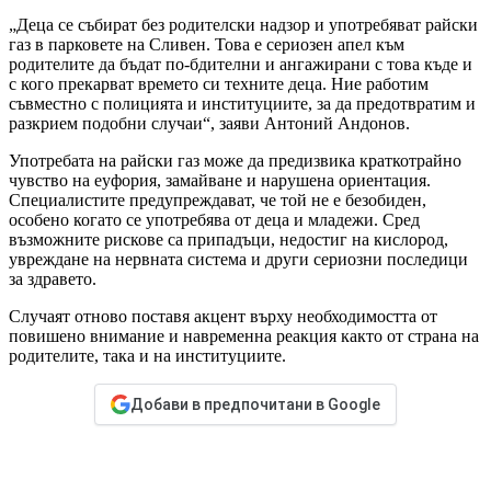
„Деца се събират без родителски надзор и употребяват райски
газ в парковете на Сливен. Това е сериозен апел към
родителите да бъдат по-бдителни и ангажирани с това къде и
с кого прекарват времето си техните деца. Ние работим
съвместно с полицията и институциите, за да предотвратим и
разкрием подобни случаи“, заяви Антоний Андонов.
Употребата на райски газ може да предизвика краткотрайно
чувство на еуфория, замайване и нарушена ориентация.
Специалистите предупреждават, че той не е безобиден,
особено когато се употребява от деца и младежи. Сред
възможните рискове са припадъци, недостиг на кислород,
увреждане на нервната система и други сериозни последици
за здравето.
Случаят отново поставя акцент върху необходимостта от
повишено внимание и навременна реакция както от страна на
родителите, така и на институциите.
Добави в предпочитани в Google