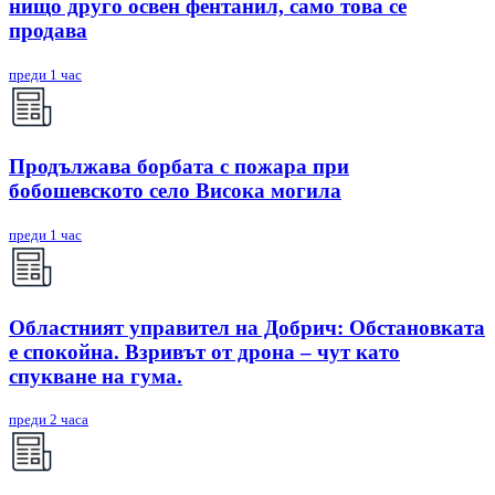
нищо друго освен фентанил, само това се
продава
преди 1 час
Продължава борбата с пожара при
бобошевското село Висока могила
преди 1 час
Областният управител на Добрич: Обстановката
е спокойна. Взривът от дрона – чут като
спукване на гума.
преди 2 часа