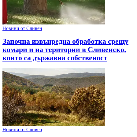
Новини от Сливен
Започна извънредна обработка срещу
комари и на територии в Сливенско,
които са държавна собственост
Новини от Сливен