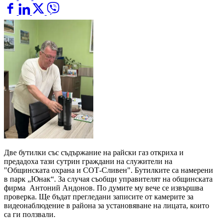
Две бутилки със съдържание на райски газ откриха и
предадоха тази сутрин граждани на служители на
"Общинската охрана и СОТ-Сливен". Бутилките са намерени
в парк „Юнак“. За случая съобщи управителят на общинската
фирма Антоний Андонов. По думите му вече се извършва
проверка. Ще бъдат прегледани записите от камерите за
видеонаблюдение в района за установяване на лицата, които
са ги ползвали.