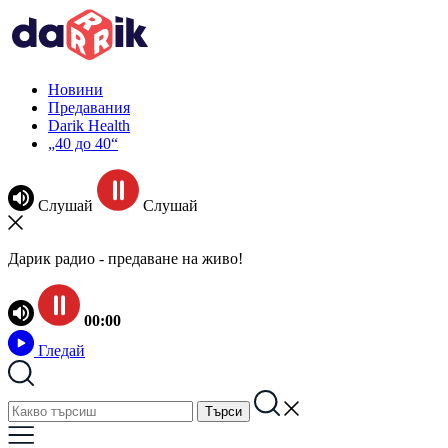
Новини
Предавания
Darik Health
„40 до 40“
Слушай
Слушай
Дарик радио - предаване на живо!
00:00
Гледай