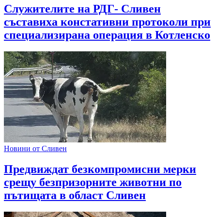
Служителите на РДГ- Сливен
съставиха констативни протоколи при
специализирана операция в Котленско
Новини от Сливен
Предвиждат безкомпромисни мерки
срещу безпризорните животни по
пътищата в област Сливен