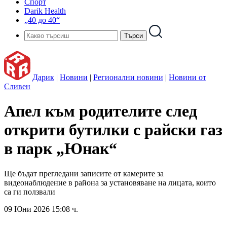
Спорт
Darik Health
„40 до 40“
Дарик
|
Новини
|
Регионални новини
|
Новини от
Сливен
Апел към родителите след
открити бутилки с райски газ
в парк „Юнак“
Ще бъдат прегледани записите от камерите за
видеонаблюдение в района за установяване на лицата, които
са ги ползвали
09 Юни 2026 15:08 ч.