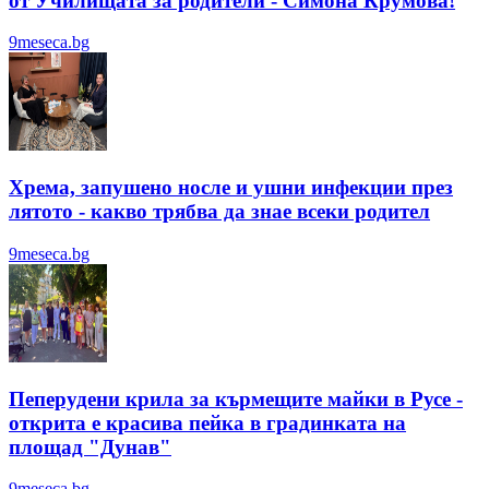
от Училищата за родители - Симона Крумова!
9meseca.bg
Хрема, запушено носле и ушни инфекции през
лятотo - какво трябва да знае всеки родител
9meseca.bg
Пеперудени крила за кърмещите майки в Русе -
открита е красива пейка в градинката на
площад "Дунав"
9meseca.bg