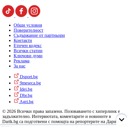
Общи условия
Поверителност
Съдържание от партньори
Контакти
Етичен кодекс
Всички статии
Ключови думи
Реклама
За нас
Dsport.bg
9meseca.bg
Idei.bg
Dbr.bg
Agri.bg
© 2026 Всички права запазени. Позоваването с хиперлинк е
задължително. Интервютата, коментарите и новините в
Darik.bg са подготвени с помощта на репортерите на Дарик
Радио и новинарските емисии на радиото. Снимки: Дарик