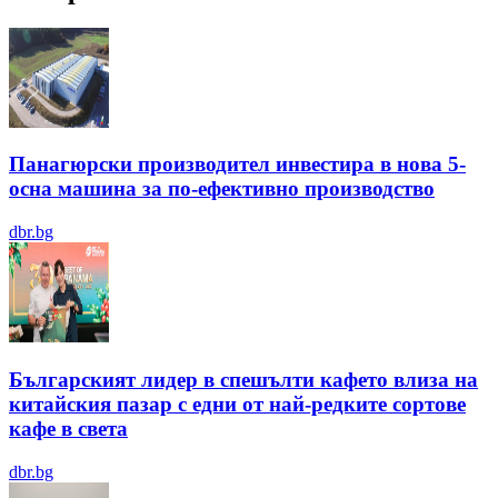
Панагюрски производител инвестира в нова 5-
осна машина за по-ефективно производство
dbr.bg
Българският лидер в спешълти кафето влиза на
китайския пазар с едни от най-редките сортове
кафе в света
dbr.bg