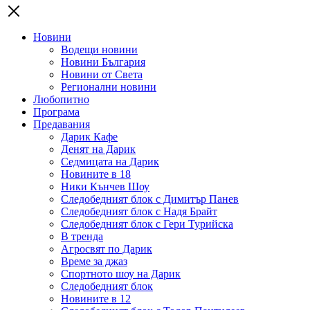
Новини
Водещи новини
Новини България
Новини от Света
Регионални новини
Любопитно
Програма
Предавания
Дарик Кафе
Денят на Дарик
Седмицата на Дарик
Новините в 18
Ники Кънчев Шоу
Следобедният блок с Димитър Панев
Следобедният блок с Надя Брайт
Следобедният блок с Гери Турийска
В тренда
Агросвят по Дарик
Време за джаз
Спортното шоу на Дарик
Следобедният блок
Новините в 12