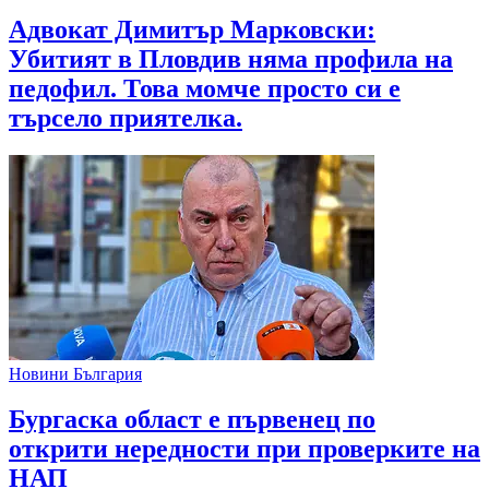
Адвокат Димитър Марковски:
Убитият в Пловдив няма профила на
педофил. Това момче просто си е
търсело приятелка.
Новини България
Бургаска област е първенец по
открити нередности при проверките на
НАП