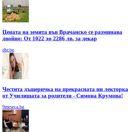
Цената на земята във Врачанско се разминава
двойно: От 1022 до 2286 лв. за декар
dbr.bg
Честита дъщеричка на прекрасната ни лекторка
от Училищата за родители - Симона Крумова!
9meseca.bg