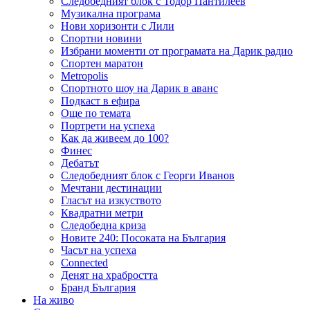
Следобедният блок с Тодор Пантилеев
Музикална програма
Нови хоризонти с Лили
Спортни новини
Избрани моменти от програмата на Дарик радио
Спортен маратон
Metropolis
Спортното шоу на Дарик в аванс
Подкаст в ефира
Още по темата
Портрети на успеха
Как да живеем до 100?
Финес
Дебатът
Следобедният блок с Георги Иванов
Мечтани дестинации
Гласът на изкуството
Квадратни метри
Следобедна криза
Новите 240: Посоката на България
Часът на успеха
Connected
Денят на храбростта
Бранд България
На живо