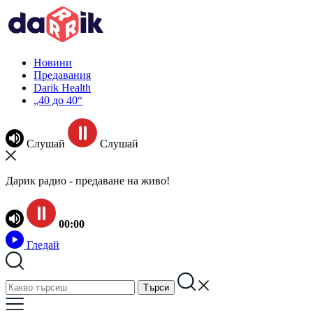
Новини
Предавания
Darik Health
„40 до 40“
Слушай
Слушай
Дарик радио - предаване на живо!
00:00
Гледай