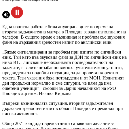
Една изпитна работа е била анулирана днес по време на
втората задължителна матура в Пловдив заради използване на
телефон. В същото време е възникнал и проблем със звуковия
файл на държавния зрелостен изпит по английски език.
„Бяхме сигнализирани за проблем при изпита по английски
език. Тъй като във звуковия файл за ДЗИ по английски език на
ниво B1.1 липсваше необходимата последователност на
задачите, в залите незабавно влязоха учителите-консултанти,
предвидени за подобни ситуации, за да прочетат коректно
текста. Тези указания бяха потвърдени и от МОН. Изпитният
ден продължи нормално и сме сигурни, че няма да има
ощетени ученици“, съобщи за Дарик началникът на РУО –
Пловдив д-р инж. Иванка Киркова.
Въпреки възникналата ситуация, вторият задължителен
държавен зрелостен изпит в област Пловдив е преминал при
висока активност.
Общо 2071 кандидат-зрелостници са заявили желание за
явяване на изпита. До държавния зрелостен изпит са били