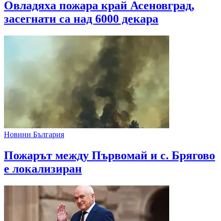
Овладяха пожара край Асеновград,
засегнати са над 6000 декара
Новини България
Пожарът между Първомай и с. Брягово
е локализиран