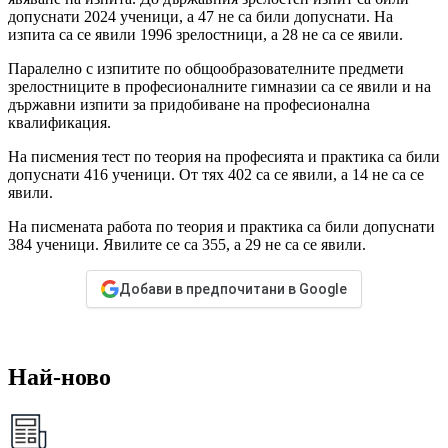
допуснати 2024 ученици, а 47 не са били допуснати. На
изпита са се явили 1996 зрелостници, а 28 не са се явили.
Паралелно с изпитите по общообразователните предмети
зрелостниците в професионалните гимназии са се явили и на
държавни изпити за придобиване на професионална
квалификация.
На писмения тест по теория на професията и практика са били
допуснати 416 ученици. От тях 402 са се явили, а 14 не са се
явили.
На писмената работа по теория и практика са били допуснати
384 ученици. Явилите се са 355, а 29 не са се явили.
Добави в предпочитани в Google
Най-ново