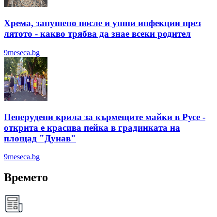
Хрема, запушено носле и ушни инфекции през
лятотo - какво трябва да знае всеки родител
9meseca.bg
Пеперудени крила за кърмещите майки в Русе -
открита е красива пейка в градинката на
площад "Дунав"
9meseca.bg
Времето