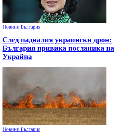
Новини България
След падналия украински дрон:
България привика посланика на
Украйна
Новини България