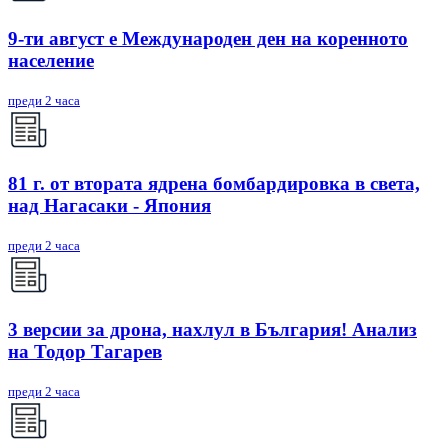
9-ти август е Международен ден на коренното
население
преди 2 часа
81 г. от втората ядрена бомбардировка в света,
над Нагасаки - Япония
преди 2 часа
3 версии за дрона, нахлул в България! Анализ
на Тодор Тагарев
преди 2 часа