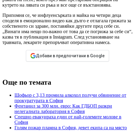
кутрето на лявата си ръка и все още се възстановява.
Припомня се, че инфлуенсърката и майка на четири деца
споделя в емоционално видео как дълго е отлагала грижата за
собственото си здраве, поставяйки другите пред себе си.
„Винаги има нещо по-важно от това да се погрижа за себе си“,
казва тя в публикация в Instagram. След установяване на
травмата, лекарите препоръчват оперативна намеса.
Добави в предпочитани в Google
Още по темата
Шофьор с 3,13 промила алкохол получи обвинение от
прокуратурата в София
Фентанил за 300 млн. евро: Как ГДБОП разкри
нелегалната лаборатория в София
Спешно евакуираха един от най-големите молове в
София
Голям пожар пламна в София, девет екипа са на място