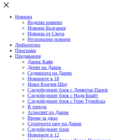
Новини
Водещи новини
Новини България
Новини от Света
Регионални новини
Любопитно
Програма
Предавания
Дарик Кафе
Денят на Дарик
Седмицата на Дарик
Новините в 18
Ники Кънчев Шоу
Следобедният блок с Димитър Панев
Следобедният блок с Надя Брайт
Следобедният блок с Гери Турийска
В тренда
Агросвят по Дарик
Време за джаз
Спортното шоу на Дарик
Следобедният блок
Новините в 12