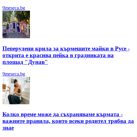
9meseca.bg
Пеперудени крила за кърмещите майки в Русе -
открита е красива пейка в градинката на
площад "Дунав"
9meseca.bg
Колко време може да съхраняваме кърмата -
важните правила, които всеки родител трябва да
знае