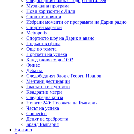
Следобедният блок с Тодор Пантилеев
Музикална програма
Нови хоризонти с Лили
Спортни новини
Избрани моменти от програмата на Дарик радио
Спортен маратон
Metropolis
Спортното шоу на Дарик в аванс
Подкаст в ефира
Още по темата
Портрети на успеха
Как да живеем до 100?
Финес
Дебатът
Следобедният блок с Георги Иванов
Мечтани дестинации
Гласът на изкуството
Квадратни метри
Следобедна криза
Новите 240: Посоката на България
Часът на успеха
Connected
Денят на храбростта
Бранд България
На живо