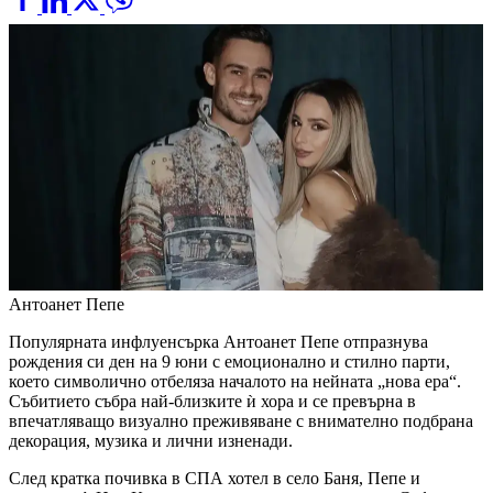
Антоанет Пепе
Популярната инфлуенсърка Антоанет Пепе отпразнува
рождения си ден на 9 юни с емоционално и стилно парти,
което символично отбеляза началото на нейната „нова ера“.
Събитието събра най-близките ѝ хора и се превърна в
впечатляващо визуално преживяване с внимателно подбрана
декорация, музика и лични изненади.
След кратка почивка в СПА хотел в село Баня, Пепе и