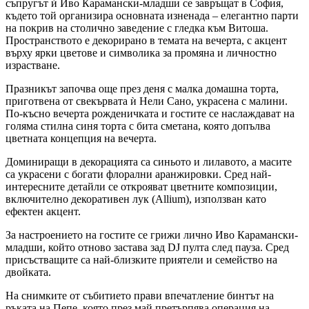
съпругът ѝ Иво Карамански-младши се завръщат в София,
където той организира основната изненада – елегантно парти
на покрив на столично заведение с гледка към Витоша.
Пространството е декорирано в темата на вечерта, с акцент
върху ярки цветове и символика за промяна и личностно
израстване.
Празникът започва още през деня с малка домашна торта,
приготвена от свекървата ѝ Нели Сано, украсена с малини.
По-късно вечерта рожденичката и гостите се наслаждават на
голяма стилна синя торта с бита сметана, която допълва
цветната концепция на вечерта.
Доминиращи в декорацията са синьото и лилавото, а масите
са украсени с богати флорални аранжировки. Сред най-
интересните детайли се открояват цветните композиции,
включително декоративен лук (Allium), използван като
ефектен акцент.
За настроението на гостите се грижи лично Иво Карамански-
младши, който отново застава зад DJ пулта след пауза. Сред
присъстващите са най-близките приятели и семейство на
двойката.
На снимките от събитието прави впечатление бинтът на
ръката на Пепе, която през май претърпява операция на