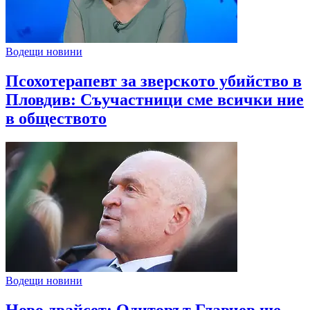
Водещи новини
Псохотерапевт за зверското убийство в
Пловдив: Съучастници сме всички ние
в обществото
Водещи новини
Ново двайсет: Одиторът Главчев ще