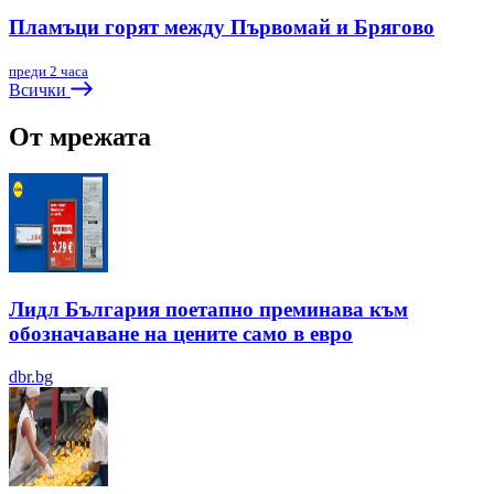
Пламъци горят между Първомай и Брягово
преди 2 часа
Всички
От мрежата
Лидл България поетапно преминава към
обозначаване на цените само в евро
dbr.bg