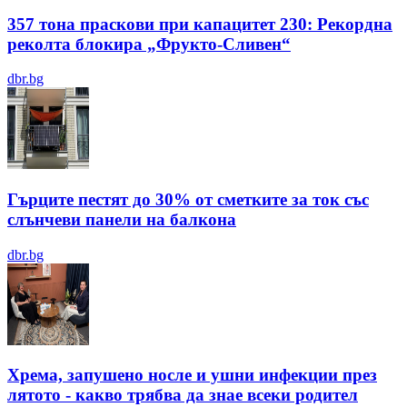
357 тона праскови при капацитет 230: Рекордна
реколта блокира „Фрукто-Сливен“
dbr.bg
Гърците пестят до 30% от сметките за ток със
слънчеви панели на балкона
dbr.bg
Хрема, запушено носле и ушни инфекции през
лятотo - какво трябва да знае всеки родител