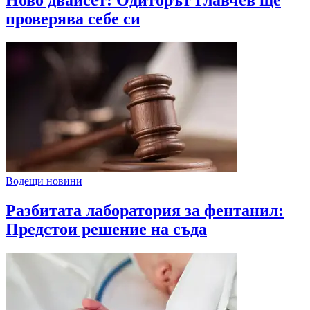
проверява себе си
Водещи новини
Разбитата лаборатория за фентанил:
Предстои решение на съда