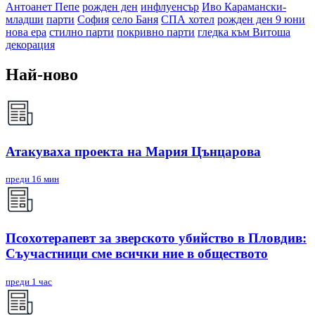
Антоанет Пепе
рожден ден
инфлуенсър
Иво Карамански-
младши
парти
София
село Баня
СПА хотел
рожден ден 9 юни
нова ера
стилно парти
покривно парти
гледка към Витоша
декорация
Най-ново
Атакуваха проекта на Мария Цънцарова
преди 16 мин
Псохотерапевт за зверското убийство в Пловдив:
Съучастници сме всички ние в обществото
преди 1 час