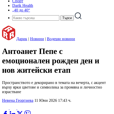
Спорт
Darik Health
„40 до 40“
Дарик
|
Новини
|
Водещи новини
Антоанет Пепе с
емоционален рожден ден и
нов житейски етап
Пространството е декорирано в темата на вечерта, с акцент
върху ярки цветове и символика за промяна и личностно
израстване
Невена Георгиева
11 Юни 2026 17:43 ч.