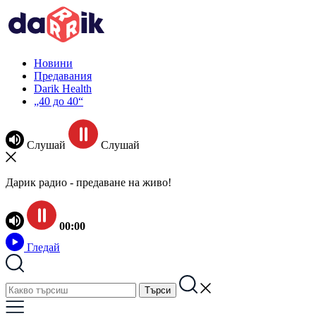
Новини
Предавания
Darik Health
„40 до 40“
Слушай
Слушай
Дарик радио - предаване на живо!
00:00
Гледай