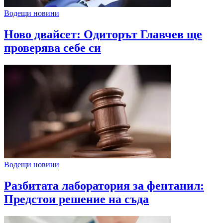
Водещи новини
Ново двайсет: Одиторът Главчев ще
проверява себе си
Водещи новини
Разбитата лаборатория за фентанил:
Предстои решение на съда