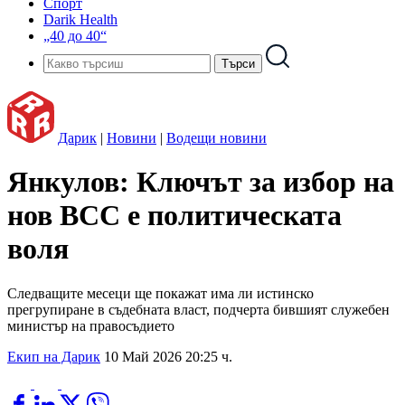
Спорт
Darik Health
„40 до 40“
Дарик
|
Новини
|
Водещи новини
Янкулов: Ключът за избор на
нов ВСС е политическата
воля
Следващите месеци ще покажат има ли истинско
прегрупиране в съдебната власт, подчерта бившият служебен
министър на правосъдието
Екип на Дарик
10 Май 2026 20:25 ч.