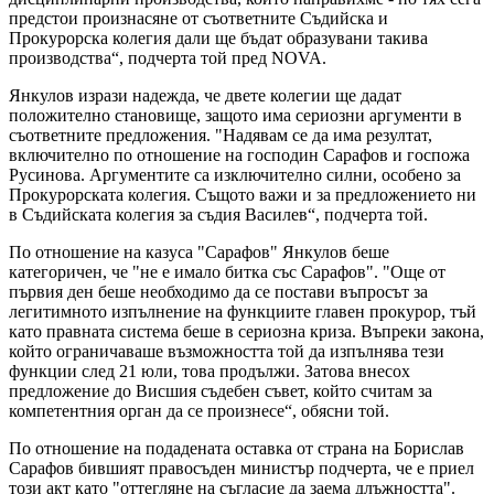
предстои произнасяне от съответните Съдийска и
Прокурорска колегия дали ще бъдат образувани такива
производства“, подчерта той пред NOVA.
Янкулов изрази надежда, че двете колегии ще дадат
положително становище, защото има сериозни аргументи в
съответните предложения. "Надявам се да има резултат,
включително по отношение на господин Сарафов и госпожа
Русинова. Аргументите са изключително силни, особено за
Прокурорската колегия. Същото важи и за предложението ни
в Съдийската колегия за съдия Василев“, подчерта той.
По отношение на казуса "Сарафов" Янкулов беше
категоричен, че "не е имало битка със Сарафов". "Още от
първия ден беше необходимо да се постави въпросът за
легитимното изпълнение на функциите главен прокурор, тъй
като правната система беше в сериозна криза. Въпреки закона,
който ограничаваше възможността той да изпълнява тези
функции след 21 юли, това продължи. Затова внесох
предложение до Висшия съдебен съвет, който считам за
компетентния орган да се произнесе“, обясни той.
По отношение на подадената оставка от страна на Борислав
Сарафов бившият правосъден министър подчерта, че е приел
този акт като "оттегляне на съгласие да заема длъжността".