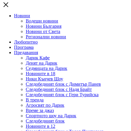
Новини
Водещи новини
Новини България
Новини от Света
Регионални новини
Любопитно
Програма
Предавания
Дарик Кафе
Денят на Дарик
Седмицата на Дарик
Новините в 18
Ники Кънчев Шоу
Следобедният блок с Димитър Панев
Следобедният блок с Надя Брайт
Следобедният блок с Гери Турийска
В тренда
Агросвят по Дарик
Време за джаз
Спортното шоу на Дарик
Следобедният блок
Новините в 12