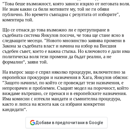
"Това беше възможност, която зависи изцяло от неговата воля.
Не знам какви са били мотивите му, той не ги обяви
публично. Но времето съвпадна с резултата от изборите",
коментира той.
Що се отнася до това възможно ли е прегрупиране в
съдебната система Янкулов посочи, че това ще стане ясно в
следващите месеци. "Новото мнозинство заявява промени в
Закона за съдебната власт и начина на избор на Висшия
съдебен съвет, което е важна стъпка. Но ключовото е дали има
политическа воля тези промени да бъдат реални, а не
формални“, заяви той.
На въпрос защо е спрял няколко процедури, включително за
европейски прокурори и назначения в Хага, Янкулов обясни:
"Защото начинът, по който се провеждат тези назначения, е
непрозрачен и проблемен. Същият модел на порочност, който
виждаме вътрешно, се пренася и в европейските назначения.
Има комисии с изтекли мандати и съмнителна процедура,
както и липса на яснота как са избрани конкретни
кандидати“.
Добави в предпочитани в Google