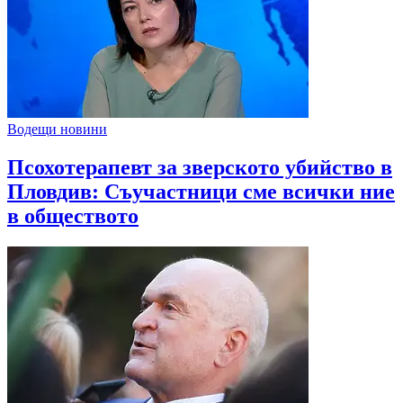
Водещи новини
Псохотерапевт за зверското убийство в
Пловдив: Съучастници сме всички ние
в обществото