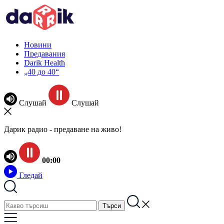
Новини
Предавания
Darik Health
„40 до 40“
Слушай
Слушай
Дарик радио - предаване на живо!
00:00
Гледай