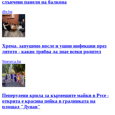
слънчеви панели на балкона
dbr.bg
Хрема, запушено носле и ушни инфекции през
лятотo - какво трябва да знае всеки родител
9meseca.bg
Пеперудени крила за кърмещите майки в Русе -
открита е красива пейка в градинката на
площад "Дунав"