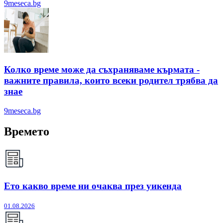
9meseca.bg
Колко време може да съхраняваме кърмата -
важните правила, които всеки родител трябва да
знае
9meseca.bg
Времето
Ето какво време ни очаква през уикенда
01.08.2026