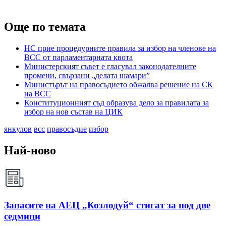
Още по темата
НС прие процедурните правила за избор на членове на
ВСС от парламентарната квота
Министерският съвет е гласувал законодателните
промени, свързани „делата шамари”
Министърът на правосъдието обжалва решение на СК
на ВСС
Конституционният съд образува дело за правилата за
избор на нов състав на ЦИК
янкулов
всс
правосъдие
избор
Най-ново
Запасите на АЕЦ „Козлодуй“ стигат за под две
седмици