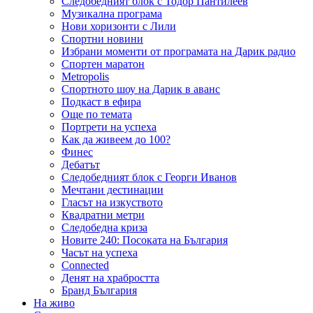
Следобедният блок с Тодор Пантилеев
Музикална програма
Нови хоризонти с Лили
Спортни новини
Избрани моменти от програмата на Дарик радио
Спортен маратон
Metropolis
Спортното шоу на Дарик в аванс
Подкаст в ефира
Още по темата
Портрети на успеха
Как да живеем до 100?
Финес
Дебатът
Следобедният блок с Георги Иванов
Мечтани дестинации
Гласът на изкуството
Квадратни метри
Следобедна криза
Новите 240: Посоката на България
Часът на успеха
Connected
Денят на храбростта
Бранд България
На живо