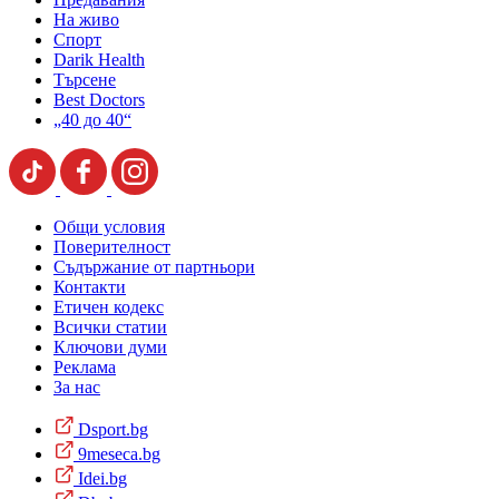
На живо
Спорт
Darik Health
Търсене
Best Doctors
„40 до 40“
Общи условия
Поверителност
Съдържание от партньори
Контакти
Етичен кодекс
Всички статии
Ключови думи
Реклама
За нас
Dsport.bg
9meseca.bg
Idei.bg