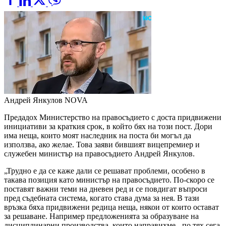
Андрей Янкулов
NOVA
Предадох Министерство на правосъдието с доста придвижени
инициативи за краткия срок, в който бях на този пост. Дори
има неща, които моят наследник на поста би могъл да
използва, ако желае. Това заяви бившият вицепремиер и
служебен министър на правосъдието Андрей Янкулов.
„Трудно е да се каже дали се решават проблеми, особено в
такава позиция като министър на правосъдието. По-скоро се
поставят важни теми на дневен ред и се повдигат въпроси
пред съдебната система, когато става дума за нея. В тази
връзка бяха придвижени редица неща, някои от които остават
за решаване. Например предложенията за образуване на
дисциплинарни производства, които направихме - по тях сега