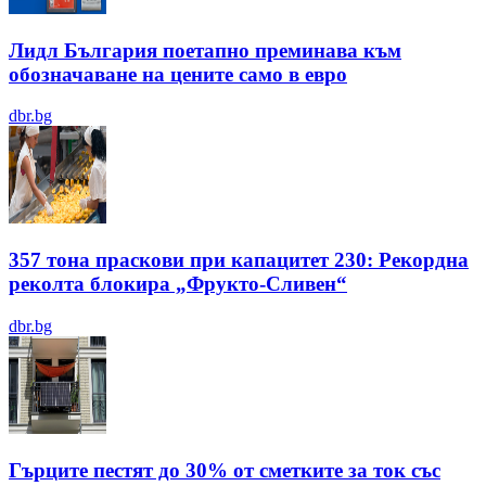
Лидл България поетапно преминава към
обозначаване на цените само в евро
dbr.bg
357 тона праскови при капацитет 230: Рекордна
реколта блокира „Фрукто-Сливен“
dbr.bg
Гърците пестят до 30% от сметките за ток със