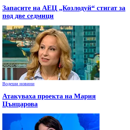
Запасите на АЕЦ „Козлодуй“ стигат за
под две седмици
Водещи новини
Атакуваха проекта на Мария
Цънцарова