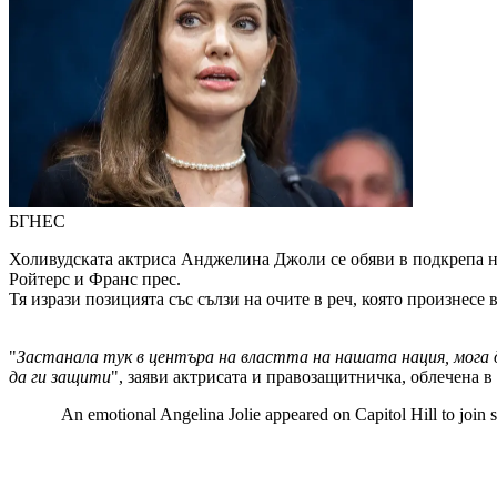
БГНЕС
Холивудската актриса Анджелина Джоли се обяви в подкрепа на
Ройтерс и Франс прес.
Тя изрази позицията със сълзи на очите в реч, която произнесе
"
Застанала тук в центъра на властта на нашата нация, мога да
да ги защити
", заяви актрисата и правозащитничка, облечена в
An emotional Angelina Jolie appeared on Capitol Hill to join