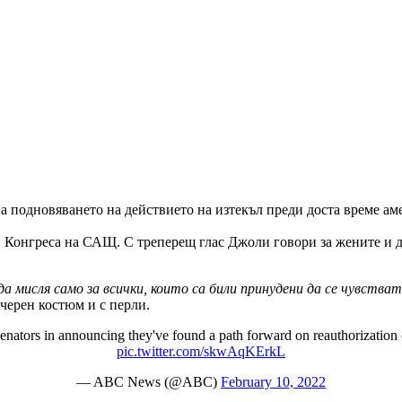
 подновяването на действието на изтекъл преди доста време ам
 в Конгреса на САЩ. С треперещ глас Джоли говори за жените и д
 мисля само за всички, които са били принудени да се чувстват
 черен костюм и с перли.
 senators in announcing they've found a path forward on reauthorizati
pic.twitter.com/skwAqKErkL
— ABC News (@ABC)
February 10, 2022