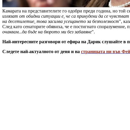
Камарата на представителите го одобри преди година, но той се
излязат от обидни ситуации е, че са принудени да се чувства
на десетилетие, това засилва усещането за безполезност
", ка
След като сенаторите обявиха, че е постигнато споразумение,
очаквам...да бъде на бюрото ми без забавяне
".
Най-интересните разговори от ефира на Дарик слушайте в п
Следете най-актуалното от деня и на
страницата ни във Фей