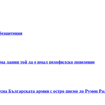
безщетения
ма данни той да е имал педофилско поведение
сна Българската армия с остро писмо до Румен Ра