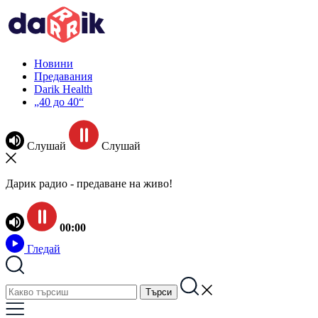
Новини
Предавания
Darik Health
„40 до 40“
Слушай
Слушай
Дарик радио - предаване на живо!
00:00
Гледай