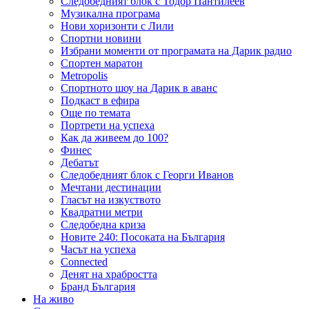
Следобедният блок с Тодор Пантилеев
Музикална програма
Нови хоризонти с Лили
Спортни новини
Избрани моменти от програмата на Дарик радио
Спортен маратон
Metropolis
Спортното шоу на Дарик в аванс
Подкаст в ефира
Още по темата
Портрети на успеха
Как да живеем до 100?
Финес
Дебатът
Следобедният блок с Георги Иванов
Мечтани дестинации
Гласът на изкуството
Квадратни метри
Следобедна криза
Новите 240: Посоката на България
Часът на успеха
Connected
Денят на храбростта
Бранд България
На живо