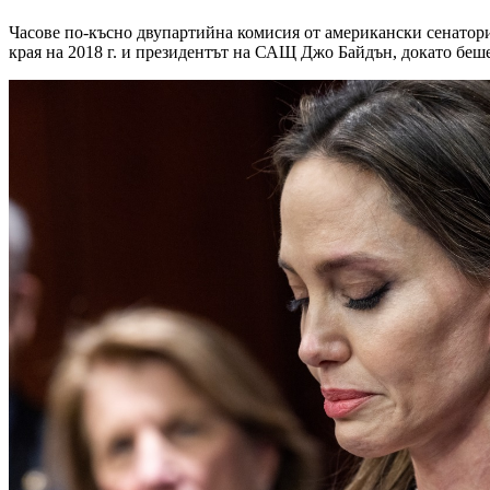
Часове по-късно двупартийна комисия от американски сенатори 
края на 2018 г. и президентът на САЩ Джо Байдън, докато беше