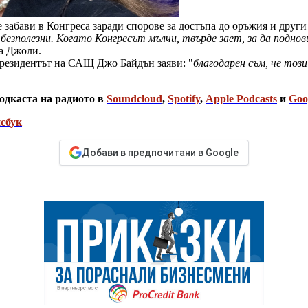
 забави в Конгреса заради спорове за достъпа до оръжия и други
т безполезни. Когато Конгресът мълчи, твърде зает, за да подн
за Джоли.
 президентът на САЩ Джо Байдън заяви: "
благодарен съм, че тоз
одкаста на радиото в
Soundcloud
,
Spotify
,
Apple Podcasts
и
Goo
сбук
Добави в предпочитани в Google