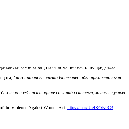
ерикански закон за защита от домашно насилие, предадоха
ецата, "з
а които това законодателство идва прекалено късно
".
 безсилни пред насилниците си заради система, която не успява
on of the Violence Against Women Act.
https://t.co/tUelXON9C3