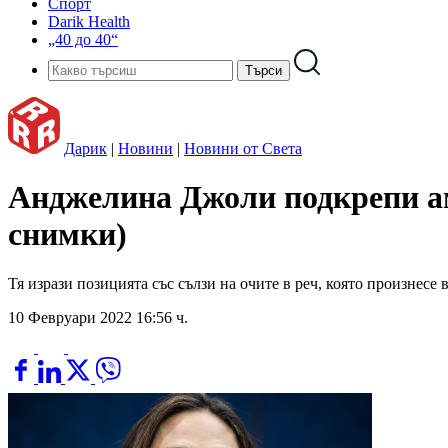
Спорт
Darik Health
„40 до 40“
Дарик
|
Новини
|
Новини от Света
Анджелина Джоли подкрепи ам
снимки)
Тя изрази позицията със сълзи на очите в реч, която произнес
10 Февруари 2022 16:56 ч.