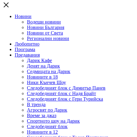
Новини
Водещи новини
Новини България
Новини от Света
Регионални новини
Любопитно
Програма
Предавания
Дарик Кафе
Денят на Дарик
Седмицата на Дарик
Новините в 18
Ники Кънчев Шоу
Следобедният блок с Димитър Панев
Следобедният блок с Надя Брайт
Следобедният блок с Гери Турийска
В тренда
Агросвят по Дарик
Време за джаз
Спортното шоу на Дарик
Следобедният блок
Новините в 12