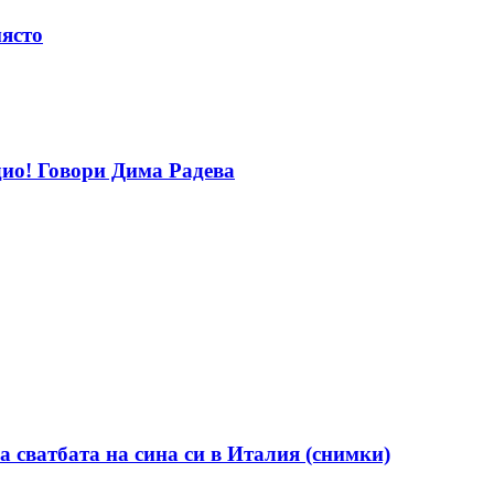
място
дио! Говори Дима Радева
а сватбата на сина си в Италия (снимки)