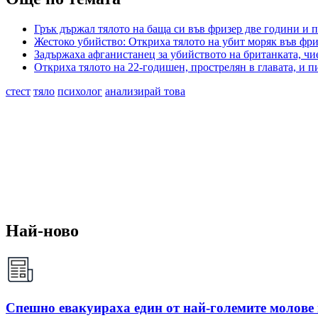
Грък държал тялото на баща си във фризер две години и 
Жестоко убийство: Откриха тялото на убит моряк във фри
Задържаха афганистанец за убийството на британката, чи
Откриха тялото на 22-годишен, прострелян в главата, и пи
стест
тяло
психолог
анализирай това
Най-ново
Спешно евакуираха един от най-големите молове