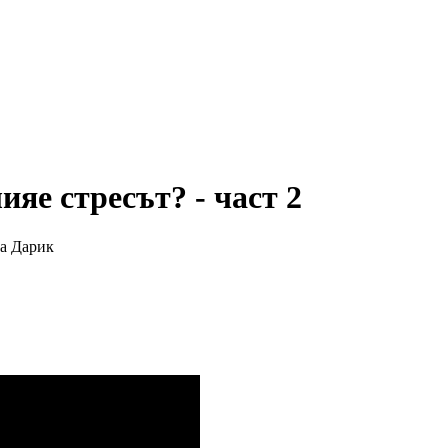
яе стресът? - част 2
на Дарик