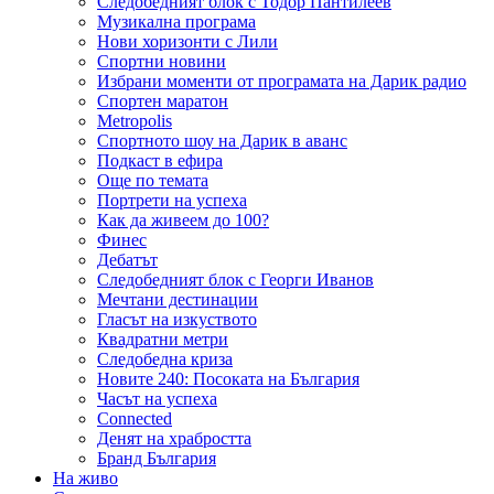
Следобедният блок с Тодор Пантилеев
Музикална програма
Нови хоризонти с Лили
Спортни новини
Избрани моменти от програмата на Дарик радио
Спортен маратон
Metropolis
Спортното шоу на Дарик в аванс
Подкаст в ефира
Още по темата
Портрети на успеха
Как да живеем до 100?
Финес
Дебатът
Следобедният блок с Георги Иванов
Мечтани дестинации
Гласът на изкуството
Квадратни метри
Следобедна криза
Новите 240: Посоката на България
Часът на успеха
Connected
Денят на храбростта
Бранд България
На живо