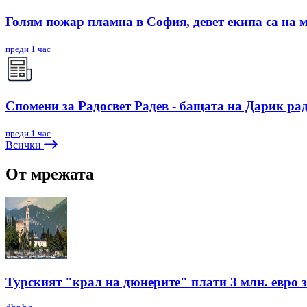
Голям пожар пламна в София, девет екипа са на 
преди 1 час
Спомени за Радосвет Радев - бащата на Дарик ра
преди 1 час
Всички
От мрежата
Турският "крал на дюнерите" плати 3 млн. евро з