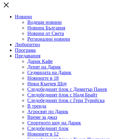
Новини
Водещи новини
Новини България
Новини от Света
Регионални новини
Любопитно
Програма
Предавания
Дарик Кафе
Денят на Дарик
Седмицата на Дарик
Новините в 18
Ники Кънчев Шоу
Следобедният блок с Димитър Панев
Следобедният блок с Надя Брайт
Следобедният блок с Гери Турийска
В тренда
Агросвят по Дарик
Време за джаз
Спортното шоу на Дарик
Следобедният блок
Новините в 12