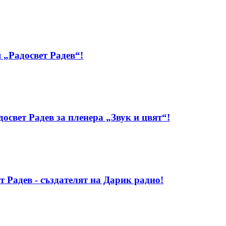
 „Радосвет Радев“!
свет Радев за пленера „Звук и цвят“!
т Радев - създателят на Дарик радио!