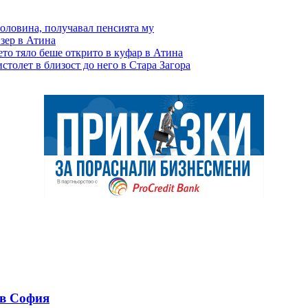
половина, получавал пенсията му
зер в Атина
ето тяло беше открито в куфар в Атина
столет в близост до него в Стара Загора
 в София