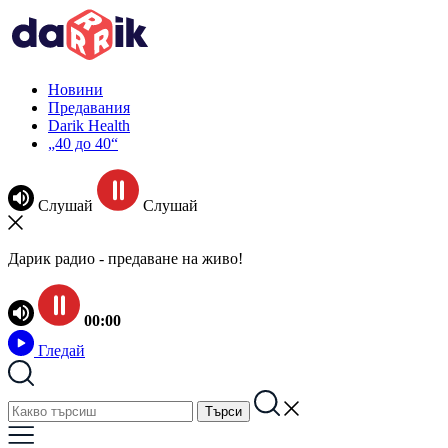
Новини
Предавания
Darik Health
„40 до 40“
Слушай
Слушай
Дарик радио - предаване на живо!
00:00
Гледай