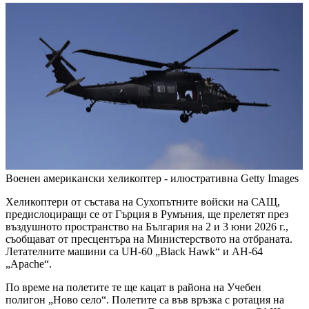
Военен американски хеликоптер - илюстративна
Getty Images
Хеликоптери от състава на Сухопътните войски на САЩ,
предислоциращи се от Гърция в Румъния, ще прелетят през
въздушното пространство на България на 2 и 3 юни 2026 г.,
съобщават от пресцентъра на Министерството на отбраната.
Летателните машини са UH-60 „Black Hawk“ и AH-64
„Apache“.
По време на полетите те ще кацат в района на Учебен
полигон „Ново село“. Полетите са във връзка с ротация на