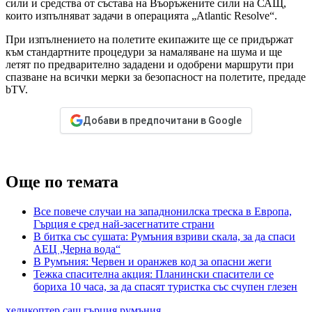
сили и средства от състава на Въоръжените сили на САЩ,
които изпълняват задачи в операцията „Atlantic Resolve“.
При изпълнението на полетите екипажите ще се придържат
към стандартните процедури за намаляване на шума и ще
летят по предварително зададени и одобрени маршрути при
спазване на всички мерки за безопасност на полетите, предаде
bTV.
Добави в предпочитани в Google
Още по темата
Все повече случаи на западнонилска треска в Европа,
Гърция е сред най-засегнатите страни
В битка със сушата: Румъния взриви скала, за да спаси
АЕЦ „Черна вода“
В Румъния: Червен и оранжев код за опасни жеги
Тежка спасителна акция: Планински спасители се
бориха 10 часа, за да спасят туристка със счупен глезен
хеликоптер
сащ
гърция
румъния