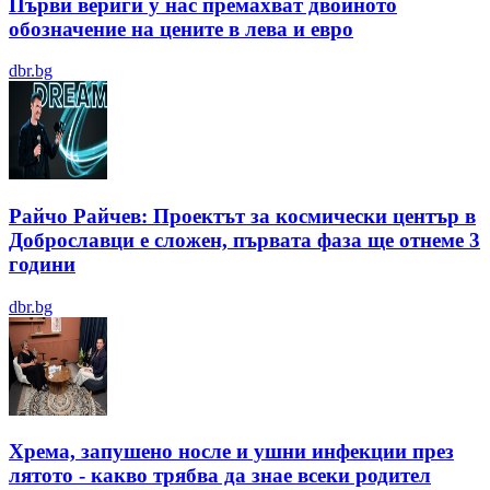
Първи вериги у нас премахват двойното
обозначение на цените в лева и евро
dbr.bg
Райчо Райчев: Проектът за космически център в
Доброславци е сложен, първата фаза ще отнеме 3
години
dbr.bg
Хрема, запушено носле и ушни инфекции през
лятотo - какво трябва да знае всеки родител