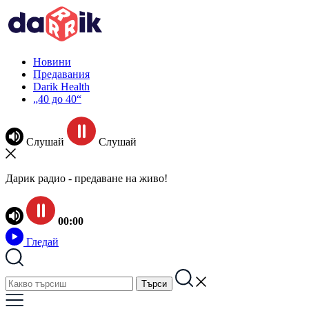
Новини
Предавания
Darik Health
„40 до 40“
Слушай
Слушай
Дарик радио - предаване на живо!
00:00
Гледай