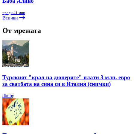
Баба Алино
преди 41 мин
Всички
От мрежата
Турският "крал на дюнерите" плати 3 млн. евро
за сватбата на сина си в Италия (снимки)
dbr.bg