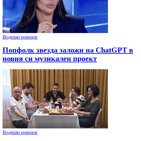
Водещи новини
Попфолк звезда заложи на ChatGPT в
новия си музикален проект
Водещи новини