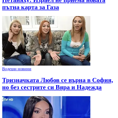
пътна карта за Газа
Водещи новини
Тризначката Любов се върна в София,
но без сестрите си Вяра и Надежда