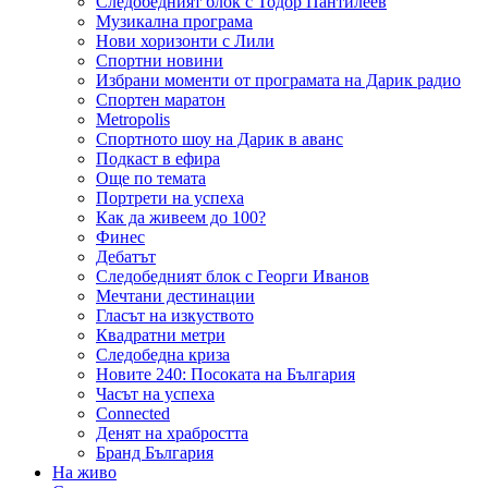
Следобедният блок с Тодор Пантилеев
Музикална програма
Нови хоризонти с Лили
Спортни новини
Избрани моменти от програмата на Дарик радио
Спортен маратон
Metropolis
Спортното шоу на Дарик в аванс
Подкаст в ефира
Още по темата
Портрети на успеха
Как да живеем до 100?
Финес
Дебатът
Следобедният блок с Георги Иванов
Мечтани дестинации
Гласът на изкуството
Квадратни метри
Следобедна криза
Новите 240: Посоката на България
Часът на успеха
Connected
Денят на храбростта
Бранд България
На живо