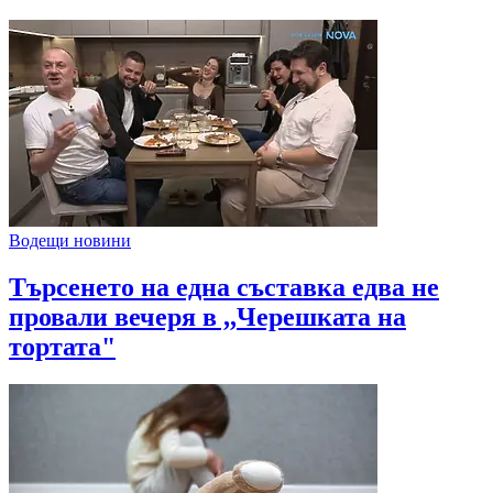
Водещи новини
Търсенето на една съставка едва не
провали вечеря в ,,Черешката на
тортата"