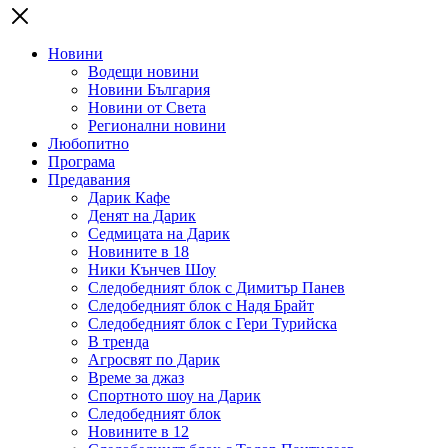
Новини
Водещи новини
Новини България
Новини от Света
Регионални новини
Любопитно
Програма
Предавания
Дарик Кафе
Денят на Дарик
Седмицата на Дарик
Новините в 18
Ники Кънчев Шоу
Следобедният блок с Димитър Панев
Следобедният блок с Надя Брайт
Следобедният блок с Гери Турийска
В тренда
Агросвят по Дарик
Време за джаз
Спортното шоу на Дарик
Следобедният блок
Новините в 12