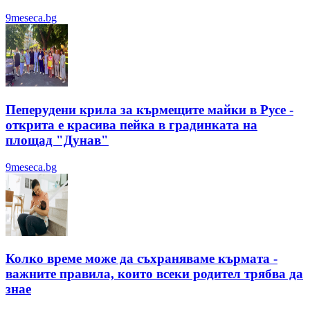
9meseca.bg
Пеперудени крила за кърмещите майки в Русе -
открита е красива пейка в градинката на
площад "Дунав"
9meseca.bg
Колко време може да съхраняваме кърмата -
важните правила, които всеки родител трябва да
знае