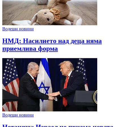
Водещи новини
НМД: Насилието над деца няма
приемлива форма
Водещи новини
Нетаняху: Израел не приема новата