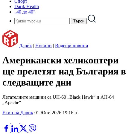
Спорт
Darik Health
„40 до 40“
Дарик
|
Новини
|
Водещи новини
Американски хеликоптери
ще прелетят над България в
следващите дни
Летателните машини са UH-60 „Black Hawk“ и AH-64
„Apache“
Екип на Дарик
01 Юни 2026 19:16 ч.