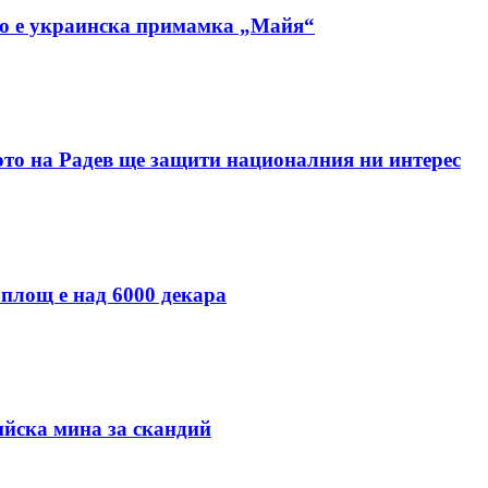
но е украинска примамка „Майя“
ото на Радев ще защити националния ни интерес
 площ е над 6000 декара
ийска мина за скандий