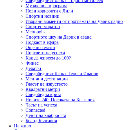
Следобедният блок с Тодор Пантилеев
Музикална програма
Нови хоризонти с Лили
Спортни новини
Избрани моменти от програмата на Дарик радио
Спортен маратон
Metropolis
Спортното шоу на Дарик в аванс
Подкаст в ефира
Още по темата
Портрети на успеха
Как да живеем до 100?
Финес
Дебатът
Следобедният блок с Георги Иванов
Мечтани дестинации
Гласът на изкуството
Квадратни метри
Следобедна криза
Новите 240: Посоката на България
Часът на успеха
Connected
Денят на храбростта
Бранд България
На живо