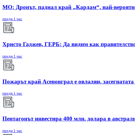
МО: Дронът, паднал край „Кардам“, най-вероят
преди 1 час
Христо Гаджев, ГЕРБ: Да видим как правителств
преди 1 час
Пожарът край Асеновград е овладян, засегнатата
преди 1 час
Пентагонът инвестира 400 млн. долара в австрал
преди 1 час