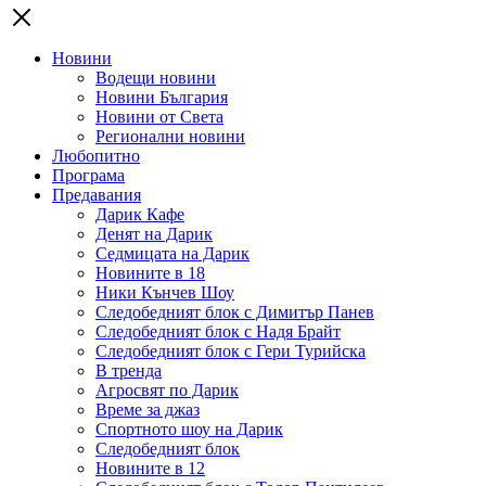
Новини
Водещи новини
Новини България
Новини от Света
Регионални новини
Любопитно
Програма
Предавания
Дарик Кафе
Денят на Дарик
Седмицата на Дарик
Новините в 18
Ники Кънчев Шоу
Следобедният блок с Димитър Панев
Следобедният блок с Надя Брайт
Следобедният блок с Гери Турийска
В тренда
Агросвят по Дарик
Време за джаз
Спортното шоу на Дарик
Следобедният блок
Новините в 12