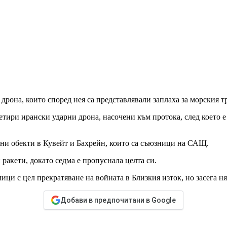
дрона, които според нея са представлявали заплаха за морския 
етири ирански ударни дрона, насочени към протока, след което 
енни обекти в Кувейт и Бахрейн, които са съюзници на САЩ.
ракети, докато седма е пропуснала целта си.
ци с цел прекратяване на войната в Близкия изток, но засега н
Добави в предпочитани в Google