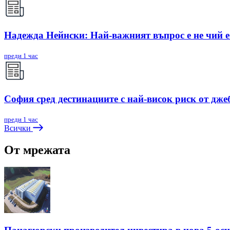
Надежда Нейнски: Най-важният въпрос е не чий е 
преди 1 час
София сред дестинациите с най-висок риск от дже
преди 1 час
Всички
От мрежата