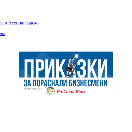
ра в Асеновградско
ева