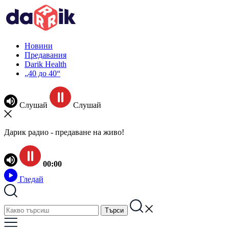
Новини
Предавания
Darik Health
„40 до 40“
Слушай
Слушай
Дарик радио - предаване на живо!
00:00
Гледай