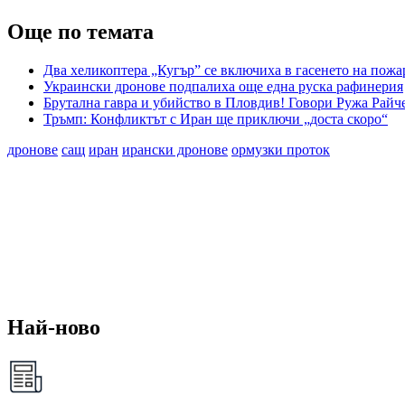
Още по темата
Два хеликоптера „Кугър” се включиха в гасенето на пожа
Украински дронове подпалиха още една руска рафинерия
Брутална гавра и убийство в Пловдив! Говори Ружа Райч
Тръмп: Конфликтът с Иран ще приключи „доста скоро“
дронове
сащ
иран
ирански дронове
ормузки проток
Най-ново