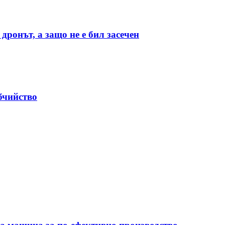
дронът, а защо не е бил засечен
бчийство