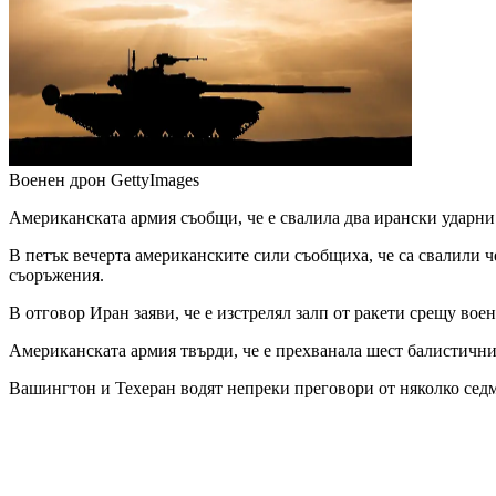
Военен дрон
GettyImages
Американската армия съобщи, че е свалила два ирански ударни 
В петък вечерта американските сили съобщиха, че са свалили ч
съоръжения.
В отговор Иран заяви, че е изстрелял залп от ракети срещу во
Американската армия твърди, че е прехванала шест балистични 
Вашингтон и Техеран водят непреки преговори от няколко седми