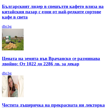
Българският лидер в спешълти кафето влиза на
китайския пазар с едни от най-редките сортове
кафе в света
dbr.bg
Цената на земята във Врачанско се разминава
двойно: От 1022 до 2286 лв. за декар
dbr.bg
Честита дъщеричка на прекрасната ни лекторка