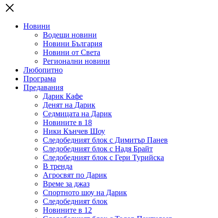
Новини
Водещи новини
Новини България
Новини от Света
Регионални новини
Любопитно
Програма
Предавания
Дарик Кафе
Денят на Дарик
Седмицата на Дарик
Новините в 18
Ники Кънчев Шоу
Следобедният блок с Димитър Панев
Следобедният блок с Надя Брайт
Следобедният блок с Гери Турийска
В тренда
Агросвят по Дарик
Време за джаз
Спортното шоу на Дарик
Следобедният блок
Новините в 12