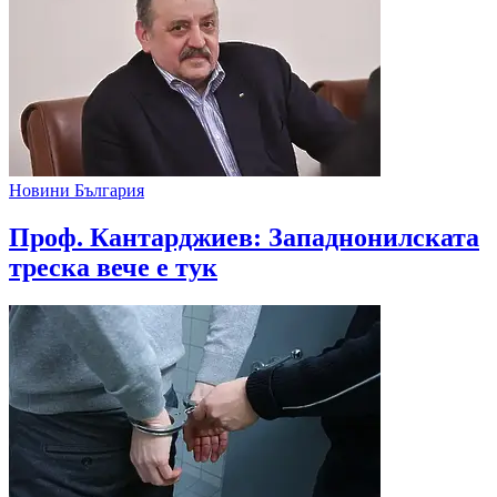
Новини България
Проф. Кантарджиев: Западнонилската
треска вече е тук