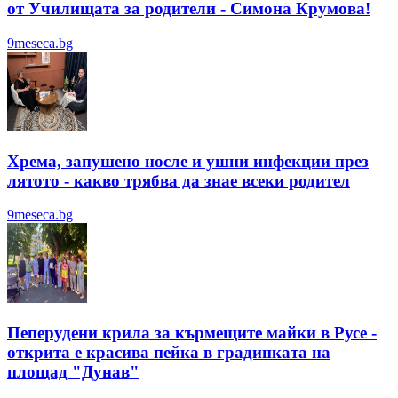
от Училищата за родители - Симона Крумова!
9meseca.bg
Хрема, запушено носле и ушни инфекции през
лятотo - какво трябва да знае всеки родител
9meseca.bg
Пеперудени крила за кърмещите майки в Русе -
открита е красива пейка в градинката на
площад "Дунав"