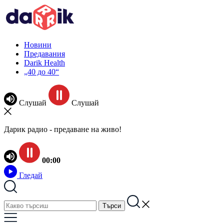
Новини
Предавания
Darik Health
„40 до 40“
Слушай
Слушай
Дарик радио - предаване на живо!
00:00
Гледай