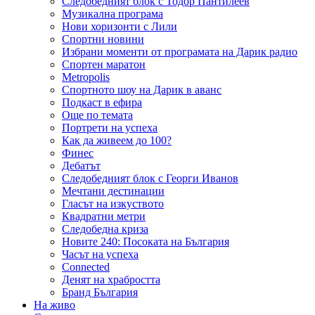
Следобедният блок с Тодор Пантилеев
Музикална програма
Нови хоризонти с Лили
Спортни новини
Избрани моменти от програмата на Дарик радио
Спортен маратон
Metropolis
Спортното шоу на Дарик в аванс
Подкаст в ефира
Още по темата
Портрети на успеха
Как да живеем до 100?
Финес
Дебатът
Следобедният блок с Георги Иванов
Мечтани дестинации
Гласът на изкуството
Квадратни метри
Следобедна криза
Новите 240: Посоката на България
Часът на успеха
Connected
Денят на храбростта
Бранд България
На живо