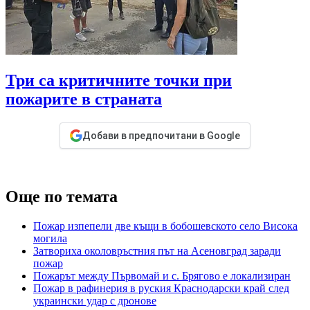
Три са критичните точки при
пожарите в страната
Добави в предпочитани в Google
Още по темата
Пожар изпепели две къщи в бобошевското село Висока
могила
Затвориха околовръстния път на Асеновград заради
пожар
Пожарът между Първомай и с. Брягово е локализиран
Пожар в рафинерия в руския Краснодарски край след
украински удар с дронове