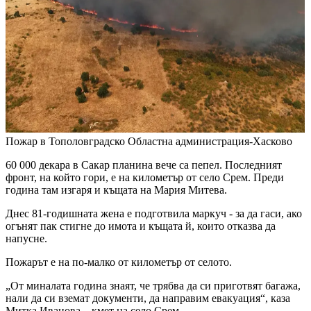
Пожар в Тополовградско
Областна администрация-Хасково
60 000 декара в Сакар планина вече са пепел. Последният
фронт, на който гори, е на километър от село Срем. Преди
година там изгаря и къщата на Мария Митева.
Днес 81-годишната жена е подготвила маркуч - за да гаси, ако
огънят пак стигне до имота и къщата й, които отказва да
напусне.
Пожарът е на по-малко от километър от селото.
„Oт миналата година знаят, че трябва да си приготвят багажа,
нали да си вземат документи, да направим евакуация“, каза
Митка Иванова – кмет на село Срем.