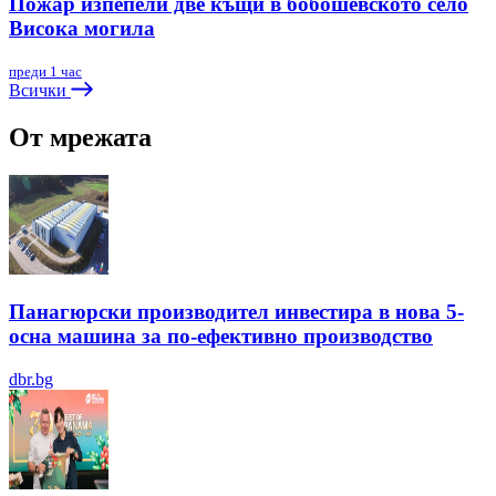
Пожар изпепели две къщи в бобошевското село
Висока могила
преди 1 час
Всички
От мрежата
Панагюрски производител инвестира в нова 5-
осна машина за по-ефективно производство
dbr.bg