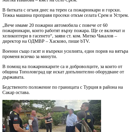
В битката с огъня днес на терен са пожарникари и горски.
Тежка машина проправя просеки откъм селата Срем и Устрем.
„Вече имаме 20 пожарни автомобила с повече от 60
пожарникари, които работят върху пожара. Ще се включат и
хеликоптери в гасенето“, заяви ст. ком. Митко Чакалов –
директор на ОДМВР – Хасково, пише bTV.
Военни също гасят и въпреки усилията, един порив на вятъра
променя всичко за минути.
В помощ на пожарникарите са и доброволците, за които от
община Тополовград ще искат допълнително оборудване от
държавата.
Бедственото положение по границата с Турция в района на
Сакар остава.