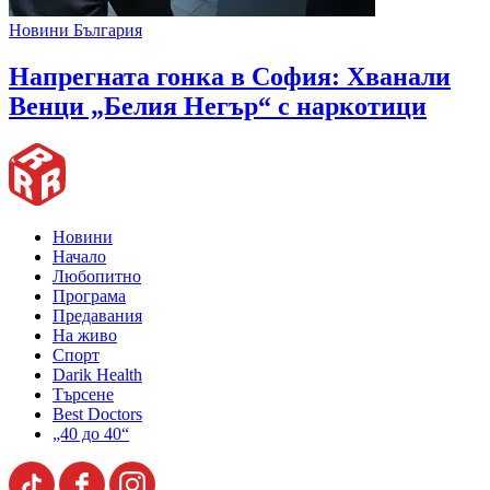
Новини България
Напрегната гонка в София: Хванали
Венци „Белия Негър“ с наркотици
Новини
Начало
Любопитно
Програма
Предавания
На живо
Спорт
Darik Health
Търсене
Best Doctors
„40 до 40“