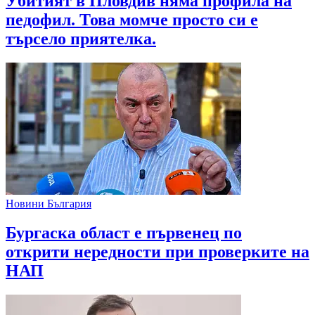
Убитият в Пловдив няма профила на
педофил. Това момче просто си е
търсело приятелка.
Новини България
Бургаска област е първенец по
открити нередности при проверките на
НАП