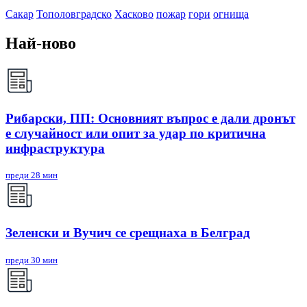
Сакар
Тополовградско
Хасково
пожар
гори
огнища
Най-ново
Рибарски, ПП: Основният въпрос е дали дронът
е случайност или опит за удар по критична
инфраструктура
преди 28 мин
Зеленски и Вучич се срещнаха в Белград
преди 30 мин