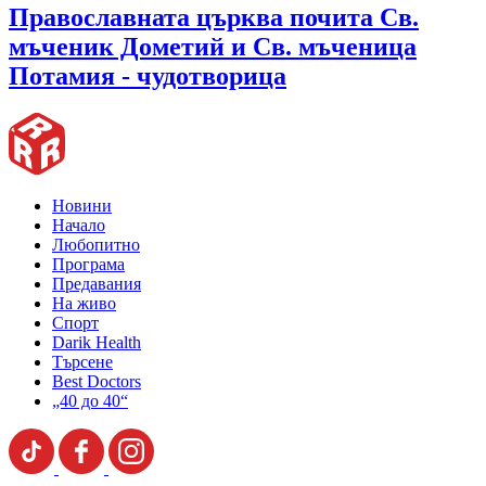
Православната църква почита Св.
мъченик Дометий и Св. мъченица
Потамия - чудотворица
Новини
Начало
Любопитно
Програма
Предавания
На живо
Спорт
Darik Health
Търсене
Best Doctors
„40 до 40“