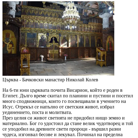
Църква - Бачковски манастир
Николай Колев
На 6-ти юни църквата почита Висарион, който е роден в
Египет. Дълго време скитал по планини и пустини и посетил
много сподвижници, които го посвещавали в учението на
Исус. Отрекъл се напълно от светския живот, избрал
уединението, поста и молитвата.
През целия си живот светията не придобил нищо земно и
материално. Бог го удостоил да стане велик чудотворец и той
се уподобил на древните свети пророци - вършил разни
чудеса, изгонвал бесове и лекувал. Починал на пределна