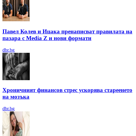
Павел Колев и Ицака пренаписват правилата на
пазара с Media Z и нови формати
dbr.bg
Хроничният финансов стрес ускорява стареенето
на мозъка
dbr.bg