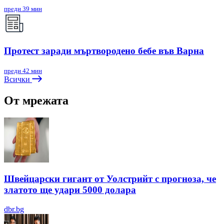
преди 39 мин
Протест заради мъртвородено бебе във Варна
преди 42 мин
Всички
От мрежата
Швейцарски гигант от Уолстрийт с прогноза, че
златото ще удари 5000 долара
dbr.bg