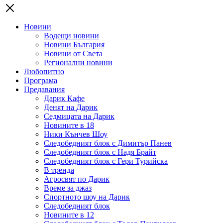
Новини
Водещи новини
Новини България
Новини от Света
Регионални новини
Любопитно
Програма
Предавания
Дарик Кафе
Денят на Дарик
Седмицата на Дарик
Новините в 18
Ники Кънчев Шоу
Следобедният блок с Димитър Панев
Следобедният блок с Надя Брайт
Следобедният блок с Гери Турийска
В тренда
Агросвят по Дарик
Време за джаз
Спортното шоу на Дарик
Следобедният блок
Новините в 12