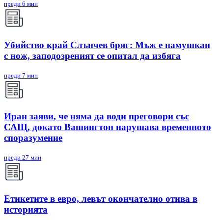
преди 6 мин
Убийство край Слънчев бряг: Мъж е намушкан
с нож, заподозреният се опитал да избяга
преди 7 мин
Иран заяви, че няма да води преговори със
САЩ, докато Вашингтон нарушава временното
споразумение
преди 27 мин
Етикетите в евро, левът окончателно отива в
историята