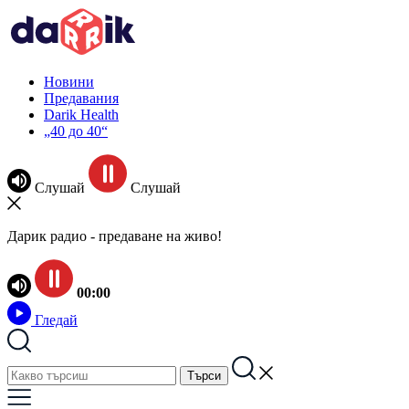
Новини
Предавания
Darik Health
„40 до 40“
Слушай
Слушай
Дарик радио - предаване на живо!
00:00
Гледай