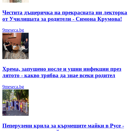
Честита дъщеричка на прекрасната ни лекторка
от Училищата за родители - Симона Крумова!
9meseca.bg
Хрема, запушено носле и ушни инфекции през
лятотo - какво трябва да знае всеки родител
9meseca.bg
Пеперудени крила за кърмещите майки в Русе -