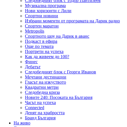
Следобедният блок с Тодор Пантилеев
Музикална програма
Нови хоризонти с Лили
Спортни новини
Избрани моменти от програмата на Дарик радио
Спортен маратон
Metropolis
Спортното шоу на Дарик в аванс
Подкаст в ефира
Още по темата
Портрети на успеха
Как да живеем до 100?
Финес
Дебатът
Следобедният блок с Георги Иванов
Мечтани дестинации
Гласът на изкуството
Квадратни метри
Следобедна криза
Новите 240: Посоката на България
Часът на успеха
Connected
Денят на храбростта
Бранд България
На живо