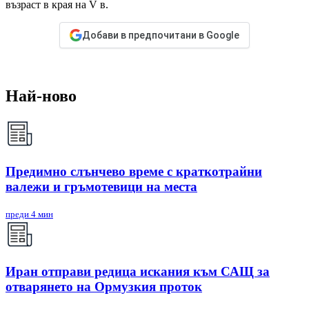
възраст в края на V в.
Добави в предпочитани в Google
Най-ново
Предимно слънчево време с краткотрайни
валежи и гръмотевици на места
преди 4 мин
Иран отправи редица искания към САЩ за
отварянето на Ормузкия проток