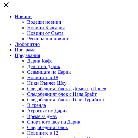
Новини
Водещи новини
Новини България
Новини от Света
Регионални новини
Любопитно
Програма
Предавания
Дарик Кафе
Денят на Дарик
Седмицата на Дарик
Новините в 18
Ники Кънчев Шоу
Следобедният блок с Димитър Панев
Следобедният блок с Надя Брайт
Следобедният блок с Гери Турийска
В тренда
Агросвят по Дарик
Време за джаз
Спортното шоу на Дарик
Следобедният блок
Новините в 12