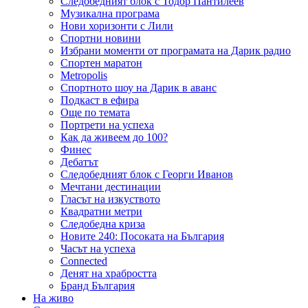
Следобедният блок с Тодор Пантилеев
Музикална програма
Нови хоризонти с Лили
Спортни новини
Избрани моменти от програмата на Дарик радио
Спортен маратон
Metropolis
Спортното шоу на Дарик в аванс
Подкаст в ефира
Още по темата
Портрети на успеха
Как да живеем до 100?
Финес
Дебатът
Следобедният блок с Георги Иванов
Мечтани дестинации
Гласът на изкуството
Квадратни метри
Следобедна криза
Новите 240: Посоката на България
Часът на успеха
Connected
Денят на храбростта
Бранд България
На живо