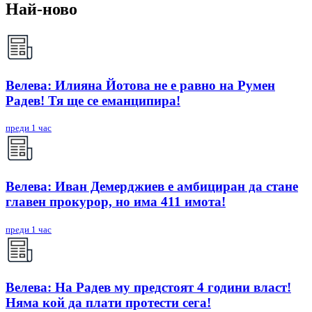
Най-ново
Велева: Илияна Йотова не е равно на Румен
Радев! Тя ще се еманципира!
преди 1 час
Велева: Иван Демерджиев е амбициран да стане
главен прокурор, но има 411 имота!
преди 1 час
Велева: На Радев му предстоят 4 години власт!
Няма кой да плати протести сега!