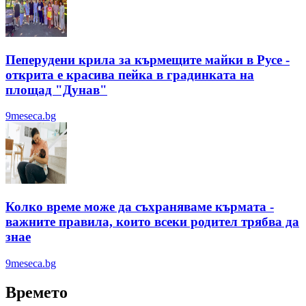
Пеперудени крила за кърмещите майки в Русе -
открита е красива пейка в градинката на
площад "Дунав"
9meseca.bg
Колко време може да съхраняваме кърмата -
важните правила, които всеки родител трябва да
знае
9meseca.bg
Времето