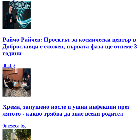
Райчо Райчев: Проектът за космически център в
Доброславци е сложен, първата фаза ще отнеме 3
години
dbr.bg
Хрема, запушено носле и ушни инфекции през
лятотo - какво трябва да знае всеки родител
9meseca.bg