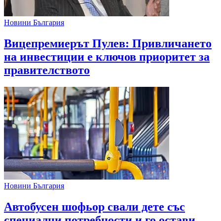
Новини България
Вицепремиерът Пулев: Привличането
на инвестиции е ключов приоритет за
правителството
Новини България
Автобусен шофьор свали дете със
специални потребности и го остави