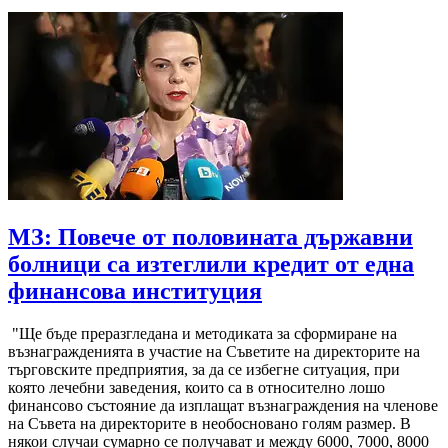
МЗ: Повече от половината държавни
болници са изтеглили кредит от една
финансова институция
"Ще бъде преразгледана и методиката за сформиране на
възнагражденията в участие на Съветите на директорите на
търговските предприятия, за да се избегне ситуация, при
която лечебни заведения, които са в относително лошо
финансово състояние да изплащат възнаграждения на членове
на Съвета на директорите в необосновано голям размер. В
някои случаи сумарно се получават и между 6000, 7000, 8000