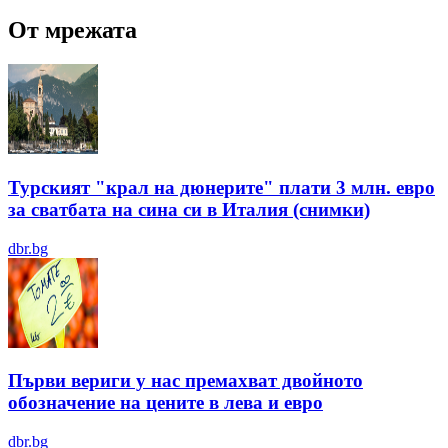
От мрежата
Турският "крал на дюнерите" плати 3 млн. евро
за сватбата на сина си в Италия (снимки)
dbr.bg
Първи вериги у нас премахват двойното
обозначение на цените в лева и евро
dbr.bg