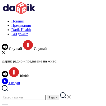
Новини
Предавания
Darik Health
„40 до 40“
Слушай
Слушай
Дарик радио - предаване на живо!
00:00
Гледай