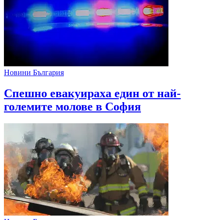
Новини България
Спешно евакуираха един от най-
големите молове в София