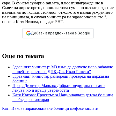
евро. В смисъл сумарно заплата, плюс възнаграждение в
Съвет на директорите, понякога това сумарно възнаграждение
възлиза на по-голяма стойност, отколкото е възнаграждението
на принципала, в случая министъра на здравеопазването.",
посочи Катя Ивкова, предаде БНТ.
Добави в предпочитани в Google
Още по темата
Здравният министър: МЗ няма да допусне ново забавяне
в пребазирането на ДПБ „Св. Иван Рилски”
Здравният министър разпореди проверка на държавна
болница
Проф. Димитър Марков: Добрата медицина не само
лекува, но и връща увереността
Катя Ивкова: Проектът за Националната детска болница
ще бъде рестартиран
Катя Ивкова
здравеопазване
болници
шефове
заплати