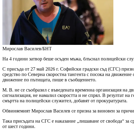
Мирослав Василев/БНТ
На 4 години затвор беше осъден мъжа, блъснал полицейски слу
С присъда от 27 май 2026 г. Софийски градски съд (СГС) призна
средство по Северна скоростна тангента с посока на движение 
движение по пътищата, пише в съобщението.
М. В. не се съобразил с въведената временна организация на 
сигнализация, не намалил скоростта и не спрял. В резултат н
смъртта на полицейски служител, добавят от прокуратурата.
Обвиняемият Мирослав Василев се призна за виновен за причи
Така присъдата на СГС е наказание „лишаване от свобода“ за с
от шест години.