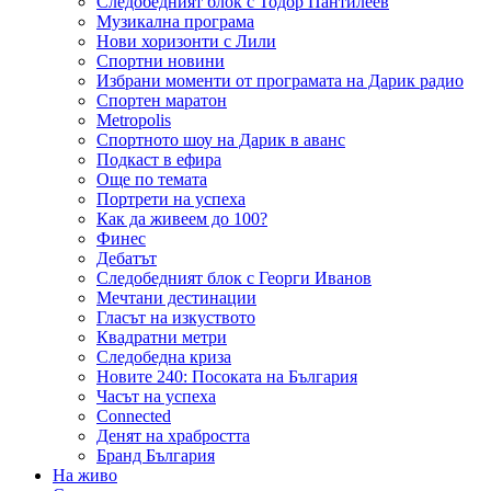
Следобедният блок с Тодор Пантилеев
Музикална програма
Нови хоризонти с Лили
Спортни новини
Избрани моменти от програмата на Дарик радио
Спортен маратон
Metropolis
Спортното шоу на Дарик в аванс
Подкаст в ефира
Още по темата
Портрети на успеха
Как да живеем до 100?
Финес
Дебатът
Следобедният блок с Георги Иванов
Мечтани дестинации
Гласът на изкуството
Квадратни метри
Следобедна криза
Новите 240: Посоката на България
Часът на успеха
Connected
Денят на храбростта
Бранд България
На живо