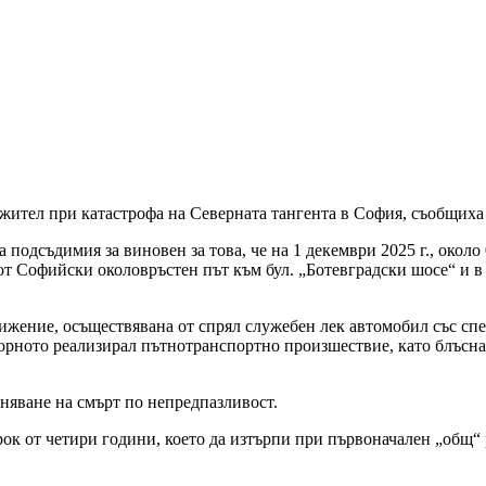
жител при катастрофа на Северната тангента в София, съобщиха 
 подсъдимия за виновен за това, че на 1 декември 2025 г., около
от Софийски околовръстен път към бул. „Ботевградски шосе“ и в 
движение, осъществявана от спрял служебен лек автомобил със с
а горното реализирал пътнотранспортно произшествие, като блъс
няване на смърт по непредпазливост.
рок от четири години, което да изтърпи при първоначален „общ“