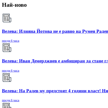
Най-ново
Велева: Илияна Йотова не е равно на Румен Радев
преди 6 часа
Велева: Иван Демерджиев е амбициран да стане г
преди 6 часа
Велева: На Радев му предстоят 4 години власт! Ня
преди 6 часа