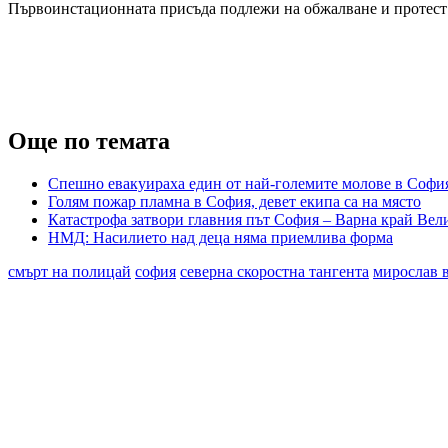
Първоинстационната присъда подлежи на обжалване и протест
Още по темата
Спешно евакуираха един от най-големите молове в Софи
Голям пожар пламна в София, девет екипа са на място
Катастрофа затвори главния път София – Варна край Вели
НМД: Насилието над деца няма приемлива форма
смърт на полицай
софия
северна скоростна тангента
мирослав 