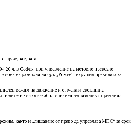
от прокуратурата.
 04.20 ч. в София, при управление на моторно превозно
района на разклона на бул. „Рожен“, нарушил правилата за
пециален режим на движение и с пусната светлинна
нал полицейския автомобил и по непредпазливост причинил
 режим, както и „лишаване от право да управлява МПС“ за срок