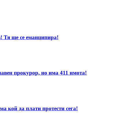
! Тя ще се еманципира!
лавен прокурор, но има 411 имота!
ма кой да плати протести сега!