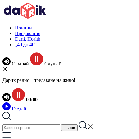
Новини
Предавания
Darik Health
„40 до 40“
Слушай
Слушай
Дарик радио - предаване на живо!
00:00
Гледай