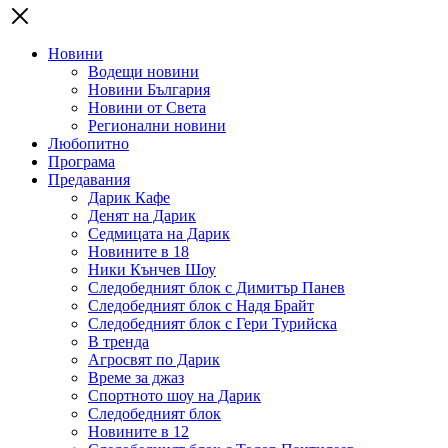
Новини
Водещи новини
Новини България
Новини от Света
Регионални новини
Любопитно
Програма
Предавания
Дарик Кафе
Денят на Дарик
Седмицата на Дарик
Новините в 18
Ники Кънчев Шоу
Следобедният блок с Димитър Панев
Следобедният блок с Надя Брайт
Следобедният блок с Гери Турийска
В тренда
Агросвят по Дарик
Време за джаз
Спортното шоу на Дарик
Следобедният блок
Новините в 12