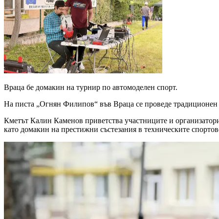
Враца бе домакин на турнир по автомоделен спорт.
На писта „Огнян Филипов“ във Враца се проведе традиционен т
Кметът Калин Каменов приветства участниците и организаторит
като домакин на престижни състезания в техническите спортов