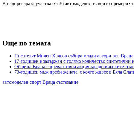
В надпреварата участватха 36 автомоделисти, които премериха с
Още по темата
Писателят Милен Хальов събира млади автори във Враца 
17-годишен е задържан с голямо количество синтетични 
Община Враца с превантивна акция заради високите тем
73-годишен мъж преби жената, с която живее в Бяла Слат
автомоделен спорт
Враца
състезание