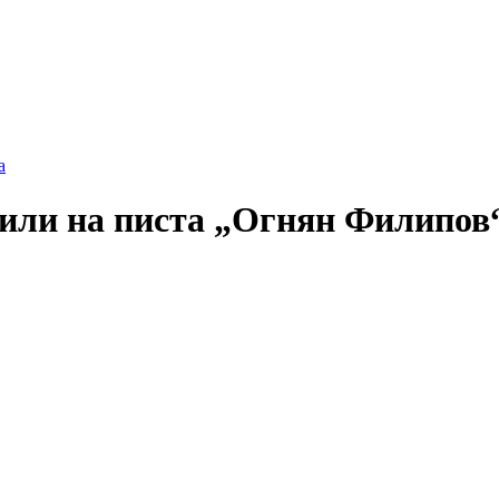
а
сили на писта „Огнян Филипов