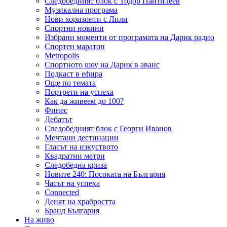
Следобедният блок с Тодор Пантилеев
Музикална програма
Нови хоризонти с Лили
Спортни новини
Избрани моменти от програмата на Дарик радио
Спортен маратон
Metropolis
Спортното шоу на Дарик в аванс
Подкаст в ефира
Още по темата
Портрети на успеха
Как да живеем до 100?
Финес
Дебатът
Следобедният блок с Георги Иванов
Мечтани дестинации
Гласът на изкуството
Квадратни метри
Следобедна криза
Новите 240: Посоката на България
Часът на успеха
Connected
Денят на храбростта
Бранд България
На живо