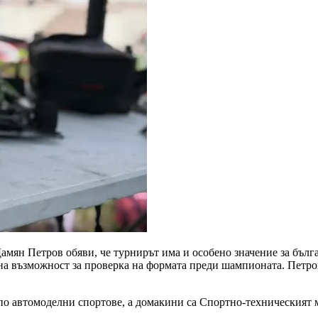
н Петров обяви, че турнирът има и особено значение за българс
а възможност за проверка на формата преди шампионата. Петров 
по автомоделни спортове, а домакини са Спортно-техническият 