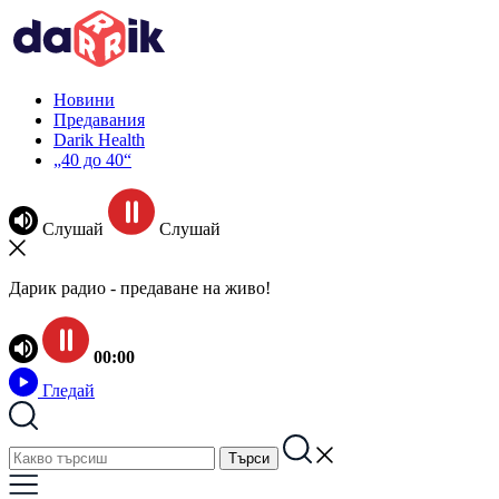
Новини
Предавания
Darik Health
„40 до 40“
Слушай
Слушай
Дарик радио - предаване на живо!
00:00
Гледай