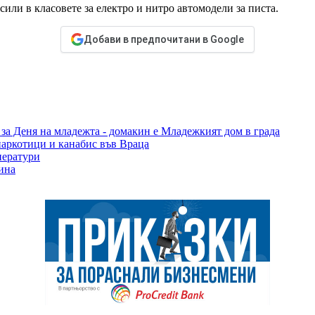
или в класовете за електро и нитро автомодели за писта.
Добави в предпочитани в Google
за Деня на младежта - домакин е Младежкият дом в града
наркотици и канабис във Враца
ператури
ина