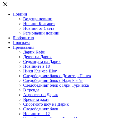
Новини
Водещи новини
Новини България
Новини от Света
Регионални новини
Любопитно
Програма
Предавания
Дарик Кафе
Денят на Дарик
Седмицата на Дарик
Новините в 18
Ники Кънчев Шоу
Следобедният блок с Димитър Панев
Следобедният блок с Надя Брайт
Следобедният блок с Гери Турийска
В тренда
Агросвят по Дарик
Време за джаз
Спортното шоу на Дарик
Следобедният блок
Новините в 12