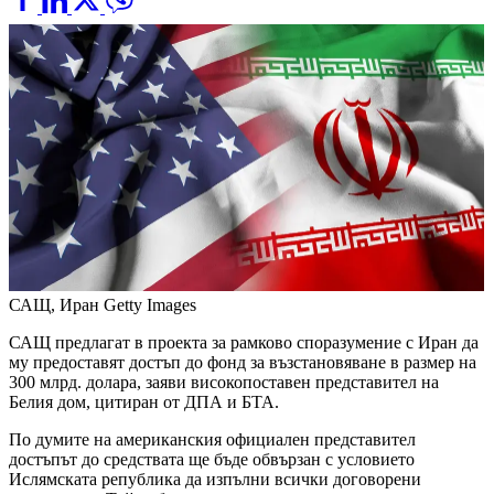
САЩ, Иран
Getty Images
САЩ предлагат в проекта за рамково споразумение с Иран да
му предоставят достъп до фонд за възстановяване в размер на
300 млрд. долара, заяви високопоставен представител на
Белия дом, цитиран от ДПА и БТА.
По думите на американския официален представител
достъпът до средствата ще бъде обвързан с условието
Ислямската република да изпълни всички договорени