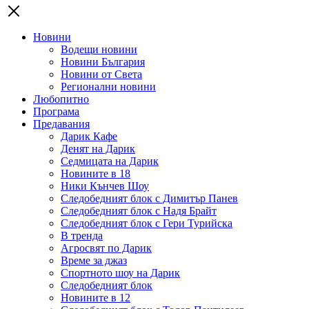
Новини
Водещи новини
Новини България
Новини от Света
Регионални новини
Любопитно
Програма
Предавания
Дарик Кафе
Денят на Дарик
Седмицата на Дарик
Новините в 18
Ники Кънчев Шоу
Следобедният блок с Димитър Панев
Следобедният блок с Надя Брайт
Следобедният блок с Гери Турийска
В тренда
Агросвят по Дарик
Време за джаз
Спортното шоу на Дарик
Следобедният блок
Новините в 12