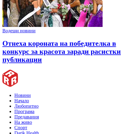
Водещи новини
Отнеха короната на победителка в
конкурс за красота заради расистки
публикации
Новини
Начало
Любопитно
Програма
Предавания
На живо
Спорт
Darik Health