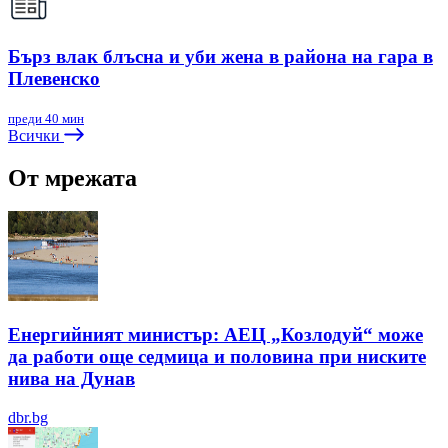
Бърз влак блъсна и уби жена в района на гара в
Плевенско
преди 40 мин
Всички
От мрежата
Енергийният министър: АЕЦ „Козлодуй“ може
да работи още седмица и половина при ниските
нива на Дунав
dbr.bg