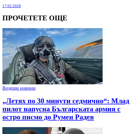
17.02.2026
ПРОЧЕТЕТЕ ОЩЕ
Водещи новини
„Летях по 30 минути седмично“: Млад
пилот напусна Българската армия с
остро писмо до Румен Радев