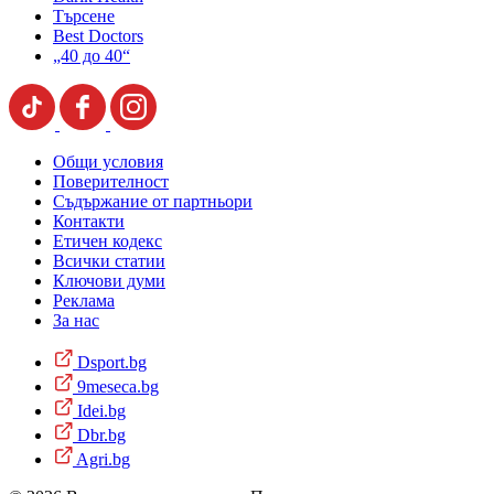
Търсене
Best Doctors
„40 до 40“
Общи условия
Поверителност
Съдържание от партньори
Контакти
Етичен кодекс
Всички статии
Ключови думи
Реклама
За нас
Dsport.bg
9meseca.bg
Idei.bg
Dbr.bg
Agri.bg