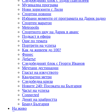
Следобедният блок с Тодор Пантилеев
Музикална програма
Нови хоризонти с Лили
Спортни новини
Избрани моменти от програмата на Дарик радио
Спортен маратон
Metropolis
Спортното шоу на Дарик в аванс
Подкаст в ефира
Още по темата
Портрети на успеха
Как да живеем до 100?
Финес
Дебатът
Следобедният блок с Георги Иванов
Мечтани дестинации
Гласът на изкуството
Квадратни метри
Следобедна криза
Новите 240: Посоката на България
Часът на успеха
Connected
Денят на храбростта
Бранд България
На живо