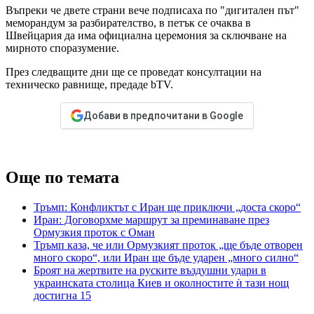
Въпреки че двете страни вече подписаха по "дигитален път"
меморандум за разбирателство, в петък се очаква в
Швейцария да има официална церемония за сключване на
мирното споразумение.
През следващите дни ще се проведат консултации на
техническо равнище, предаде bTV.
Добави в предпочитани в Google
Още по темата
Тръмп: Конфликтът с Иран ще приключи „доста скоро“
Иран: Договорхме маршрут за преминаване през
Ормузкия проток с Оман
Тръмп каза, че или Ормузкият проток „ще бъде отворен
много скоро“, или Иран ще бъде ударен „много силно“
Броят на жертвите на руските въздушни удари в
украинската столица Киев и околностите ѝ тази нощ
достигна 15