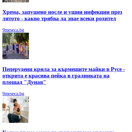
Хрема, запушено носле и ушни инфекции през
лятотo - какво трябва да знае всеки родител
9meseca.bg
Пеперудени крила за кърмещите майки в Русе -
открита е красива пейка в градинката на
площад "Дунав"
9meseca.bg