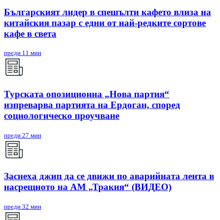
Българският лидер в спешълти кафето влиза на
китайския пазар с едни от най-редките сортове
кафе в света
преди 11 мин
Турската опозиционна „Нова партия“
изпреварва партията на Ердоган, според
социологическо проучване
преди 27 мин
Заснеха джип да се движи по аварийната лента в
насрещното на АМ „Тракия“ (ВИДЕО)
преди 32 мин