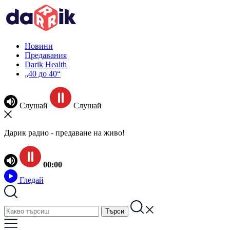
Новини
Предавания
Darik Health
„40 до 40“
Слушай
Слушай
Дарик радио - предаване на живо!
00:00
Гледай