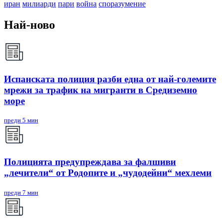
иран
милиарди
пари
война
споразумение
Най-ново
Испанската полиция разби една от най-големите
мрежи за трафик на мигранти в Средиземно
море
преди 5 мин
Полицията предупреждава за фалшиви
„лечители“ от Родопите и „чудодейни“ мехлеми
преди 7 мин