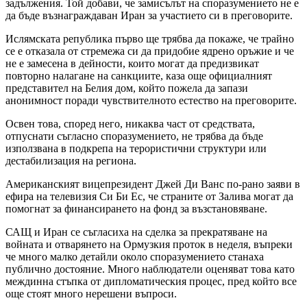
задължения. Той добави, че замисълът на споразумението не е
да бъде възнаграждаван Иран за участието си в преговорите.
Ислямската република първо ще трябва да покаже, че трайно
се е отказала от стремежа си да придобие ядрено оръжие и че
не е замесена в дейности, които могат да предизвикат
повторно налагане на санкциите, каза още официалният
представител на Белия дом, който пожела да запази
анонимност поради чувствителното естество на преговорите.
Освен това, според него, никаква част от средствата,
отпуснати съгласно споразумението, не трябва да бъде
използвана в подкрепа на терористични структури или
дестабилизация на региона.
Американският вицепрезидент Джей Ди Ванс по-рано заяви в
ефира на телевизия Си Би Ес, че страните от Залива могат да
помогнат за финансирането на фонд за възстановяване.
САЩ и Иран се съгласиха на сделка за прекратяване на
войната и отварянето на Ормузкия проток в неделя, въпреки
че много малко детайли около споразумението станаха
публично достояние. Много наблюдатели оценяват това като
междинна стъпка от дипломатическия процес, пред който все
още стоят много нерешени въпроси.