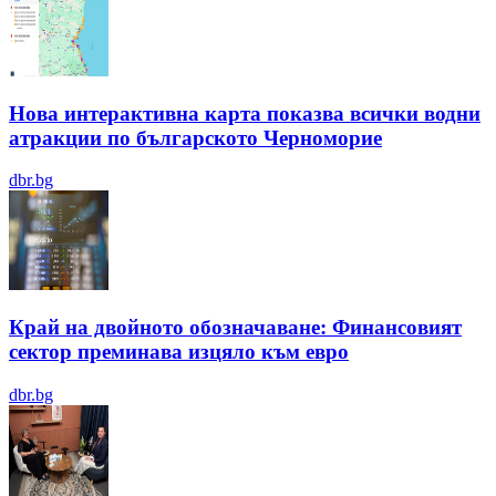
Нова интерактивна карта показва всички водни
атракции по българското Черноморие
dbr.bg
Край на двойното обозначаване: Финансовият
сектор преминава изцяло към евро
dbr.bg