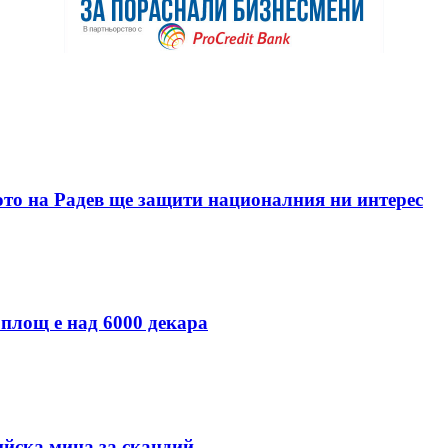
ото на Радев ще защити националния ни интерес
 площ е над 6000 декара
ийска мина за скандий