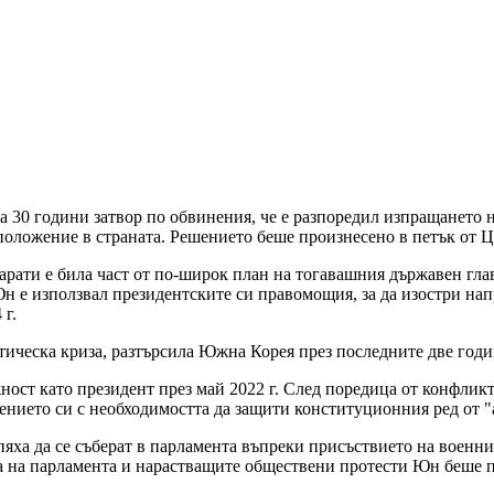
0 години затвор по обвинения, че е разпоредил изпращането на
положение в страната. Решението беше произнесено в петък от Ц
рати е била част от по-широк план на тогавашния държавен глав
Юн е използвал президентските си правомощия, за да изостри на
 г.
тическа криза, разтърсила Южна Корея през последните две год
ност като президент през май 2022 г. След поредица от конфлик
ението си с необходимостта да защити конституционния ред от 
яха да се съберат в парламента въпреки присъствието на военни
ка на парламента и нарастващите обществени протести Юн беше п