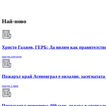
Най-ново
Христо Гаджев, ГЕРБ: Да видим как правителств
преди секунди
Пожарът край Асеновград е овладян, засегнатата
преди 2 мин
Пентагонът инвестира 400 млн. долара в австрал