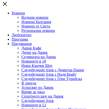
Новини
Водещи новини
Новини България
Новини от Света
Регионални новини
Любопитно
Програма
Предавания
Дарик Кафе
Денят на Дарик
Седмицата на Дарик
Новините в 18
Ники Кънчев Шоу
Следобедният блок с Димитър Панев
Следобедният блок с Надя Брайт
Следобедният блок с Гери Турийска
В тренда
Агросвят по Дарик
Време за джаз
Спортното шоу на Дарик
Следобедният блок
Новините в 12