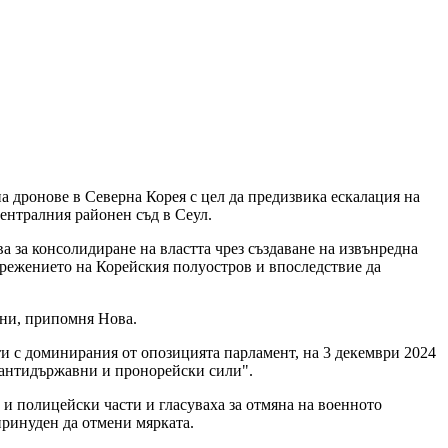
 дронове в Северна Корея с цел да предизвика ескалация на
ентралния районен съд в Сеул.
а за консолидиране на властта чрез създаване на извънредна
прежението на Корейския полуостров и впоследствие да
ини, припомня Нова.
ти с доминирания от опозицията парламент, на 3 декември 2024
"антидържавни и пронорейски сили".
 и полицейски части и гласуваха за отмяна на военното
ринуден да отмени мярката.