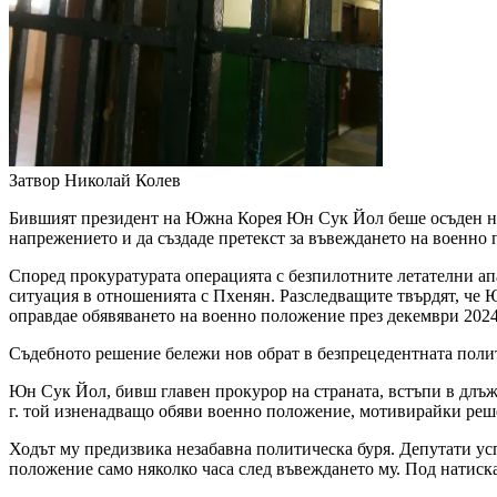
Затвор
Николай Колев
Бившият президент на Южна Корея Юн Сук Йол беше осъден на 3
напрежението и да създаде претекст за въвеждането на военно 
Според прокуратурата операцията с безпилотните летателни апа
ситуация в отношенията с Пхенян. Разследващите твърдят, че 
оправдае обявяването на военно положение през декември 2024
Съдебното решение бележи нов обрат в безпрецедентната поли
Юн Сук Йол, бивш главен прокурор на страната, встъпи в длъж
г. той изненадващо обяви военно положение, мотивирайки реш
Ходът му предизвика незабавна политическа буря. Депутати усп
положение само няколко часа след въвеждането му. Под натис