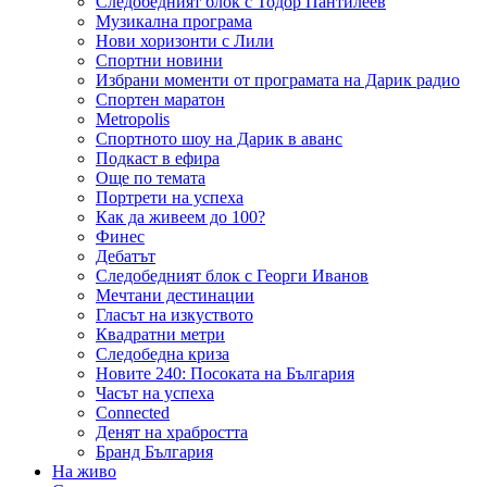
Следобедният блок с Тодор Пантилеев
Музикална програма
Нови хоризонти с Лили
Спортни новини
Избрани моменти от програмата на Дарик радио
Спортен маратон
Metropolis
Спортното шоу на Дарик в аванс
Подкаст в ефира
Още по темата
Портрети на успеха
Как да живеем до 100?
Финес
Дебатът
Следобедният блок с Георги Иванов
Мечтани дестинации
Гласът на изкуството
Квадратни метри
Следобедна криза
Новите 240: Посоката на България
Часът на успеха
Connected
Денят на храбростта
Бранд България
На живо