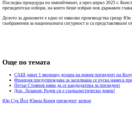
Последва процедура по импийчмънт, а през април 2025 г. Конс
президентски избори, на които беше избран нов държавен глава
Делото за дроновете е едно от няколко производства срещу Юн
съображения за националната сигурност и са представлявали о
Още по темата
САЩ дават 1 милиард долара на новия президент на Кол
Франция предупреждава за засилваща се руска намеса пр
Петър Стоянов няма да се кандидатира за президент
Доц. Лозанов: Радев си е социалистически човек!
Юн Сук Йол
Южна Корея
президент
затвор