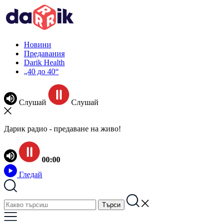
Новини
Предавания
Darik Health
„40 до 40“
Слушай
Слушай
Дарик радио - предаване на живо!
00:00
Гледай