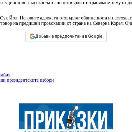
титуционният съд окончателно потвърди отстраняването му от д
.
 Сук Йол. Неговите адвокати отхвърлят обвиненията и настояват
тговор на предишни провокации от страна на Северна Корея. Оча
Добави в предпочитани в Google
умбия
еди президентските избори