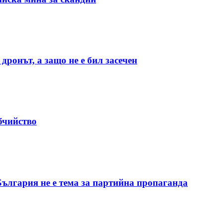
дронът, а защо не е бил засечен
бчийство
България не е тема за партийна пропаганда