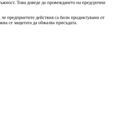
лъжност. Това доведе до провеждането на предсрочни
, че предприетите действия са били продиктувани от
ква се защитата да обжалва присъдата.