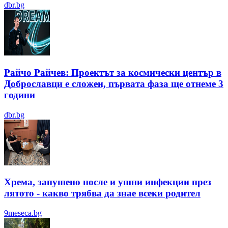
dbr.bg
Райчо Райчев: Проектът за космически център в
Доброславци е сложен, първата фаза ще отнеме 3
години
dbr.bg
Хрема, запушено носле и ушни инфекции през
лятотo - какво трябва да знае всеки родител
9meseca.bg