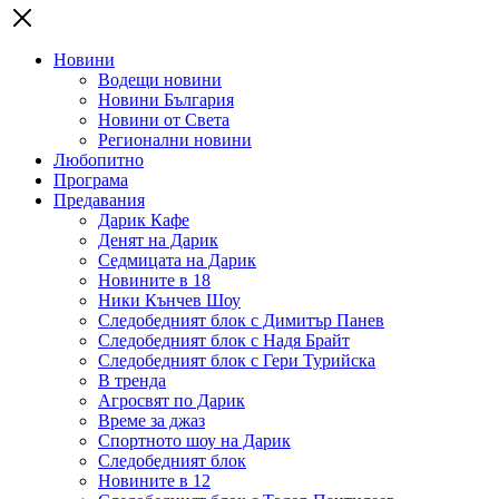
Новини
Водещи новини
Новини България
Новини от Света
Регионални новини
Любопитно
Програма
Предавания
Дарик Кафе
Денят на Дарик
Седмицата на Дарик
Новините в 18
Ники Кънчев Шоу
Следобедният блок с Димитър Панев
Следобедният блок с Надя Брайт
Следобедният блок с Гери Турийска
В тренда
Агросвят по Дарик
Време за джаз
Спортното шоу на Дарик
Следобедният блок
Новините в 12