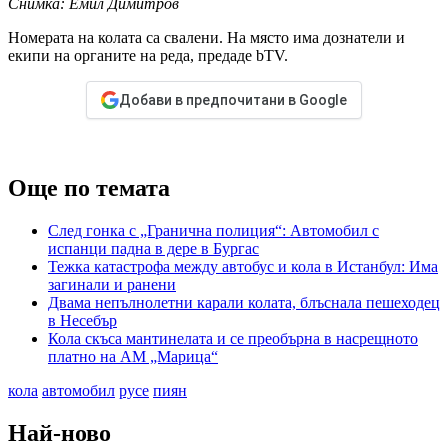
Снимка: Емил Димитров
Номерата на колата са свалени. На място има дознатели и
екипи на органите на реда, предаде bTV.
Добави в предпочитани в Google
Още по темата
След гонка с „Гранична полиция“: Автомобил с
испанци падна в дере в Бургас
Тежка катастрофа между автобус и кола в Истанбул: Има
загинали и ранени
Двама непълнолетни карали колата, блъснала пешеходец
в Несебър
Кола скъса мантинелата и се преобърна в насрещното
платно на АМ „Марица“
кола
автомобил
русе
пиян
Най-ново