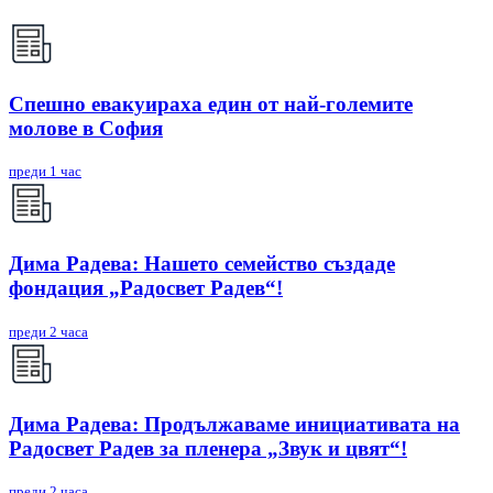
Спешно евакуираха един от най-големите
молове в София
преди 1 час
Дима Радева: Нашето семейство създаде
фондация „Радосвет Радев“!
преди 2 часа
Дима Радева: Продължаваме инициативата на
Радосвет Радев за пленера „Звук и цвят“!
преди 2 часа