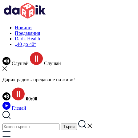
Новини
Предавания
Darik Health
„40 до 40“
Слушай
Слушай
Дарик радио - предаване на живо!
00:00
Гледай