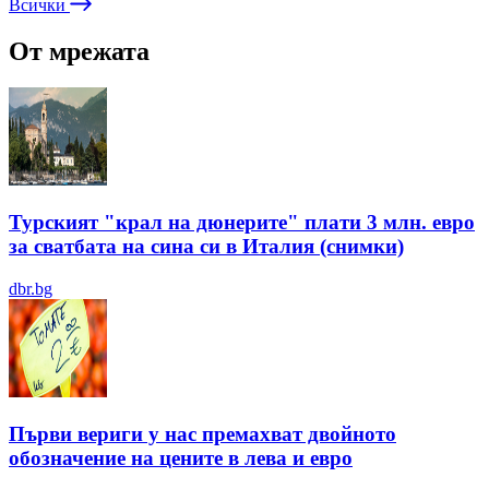
Всички
От мрежата
Турският "крал на дюнерите" плати 3 млн. евро
за сватбата на сина си в Италия (снимки)
dbr.bg
Първи вериги у нас премахват двойното
обозначение на цените в лева и евро