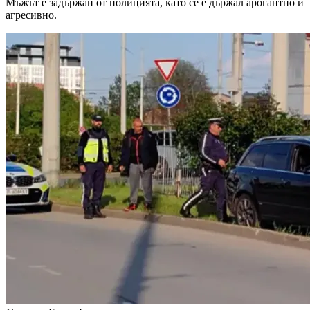
Мъжът е задържан от полицията, като се е държал арогантно и
агресивно.