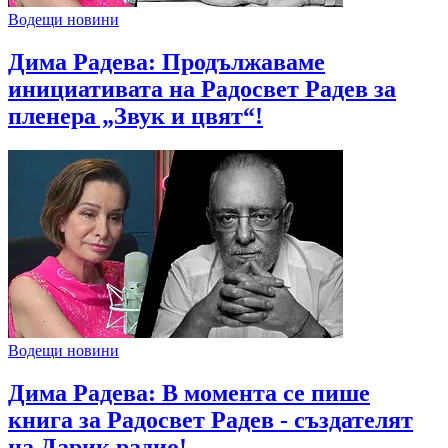
Водещи новини
Дима Радева: Продължаваме
инициативата на Радосвет Радев за
пленера „Звук и цвят“!
Водещи новини
Дима Радева: В момента се пише
книга за Радосвет Радев - създателят
на Дарик радио!