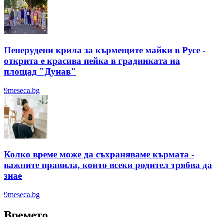
Пеперудени крила за кърмещите майки в Русе -
открита е красива пейка в градинката на
площад "Дунав"
9meseca.bg
Колко време може да съхраняваме кърмата -
важните правила, които всеки родител трябва да
знае
9meseca.bg
Времето