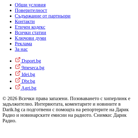
Общи условия
Поверителност
Съдържание от партньори
Контакти
Етичен кодекс
Всички статии
Ключови думи
Реклама
За нас
Dsport.bg
9meseca.bg
Idei.bg
Dbr.bg
Agri.bg
© 2026 Всички права запазени. Позоваването с хиперлинк е
задължително. Интервютата, коментарите и новините в
Darik.bg са подготвени с помощта на репортерите на Дарик
Радио и новинарските емисии на радиото. Снимки: Дарик
Радио.