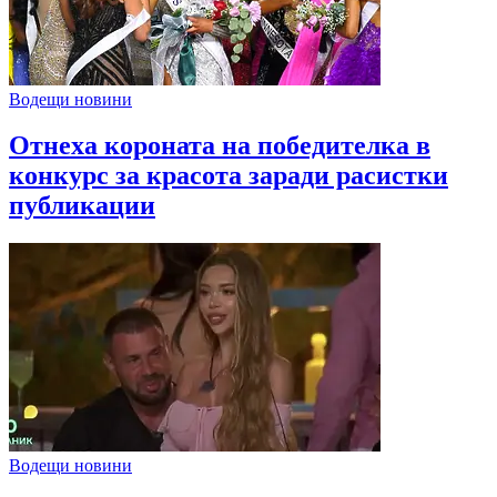
Водещи новини
Отнеха короната на победителка в
конкурс за красота заради расистки
публикации
Водещи новини