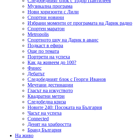
Следобедният блок с Тодор Пантилеев
Музикална програма
Нови хоризонти с Лили
Спортни новини
Избрани моменти от програмата на Дарик радио
Спортен маратон
Metropolis
Спортното шоу на Дарик в аванс
Подкаст в ефира
Още по темата
Портрети на успеха
Как да живеем до 100?
Финес
Дебатът
Следобедният блок с Георги Иванов
Мечтани дестинации
Гласът на изкуството
Квадратни метри
Следобедна криза
Новите 240: Посоката на България
Часът на успеха
Connected
Денят на храбростта
Бранд България
На живо