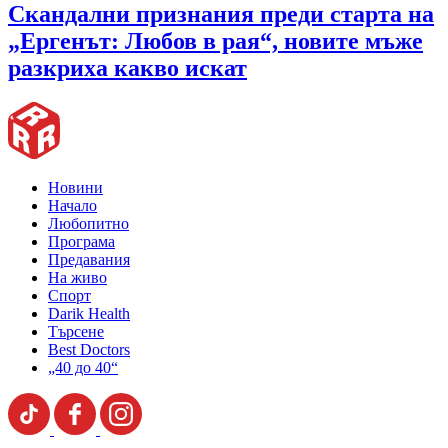
Скандални признания преди старта на
„Ергенът: Любов в рая“, новите мъже
разкриха какво искат
Новини
Начало
Любопитно
Програма
Предавания
На живо
Спорт
Darik Health
Търсене
Best Doctors
„40 до 40“