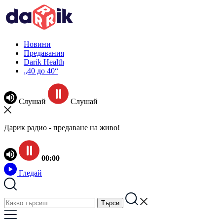
Новини
Предавания
Darik Health
„40 до 40“
Слушай
Слушай
Дарик радио - предаване на живо!
00:00
Гледай