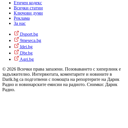
Етичен кодекс
Всички статии
Ключови думи
Реклама
За нас
Dsport.bg
9meseca.bg
Idei.bg
Dbr.bg
Agri.bg
© 2026 Всички права запазени. Позоваването с хиперлинк е
задължително. Интервютата, коментарите и новините в
Darik.bg са подготвени с помощта на репортерите на Дарик
Радио и новинарските емисии на радиото. Снимки: Дарик
Радио.