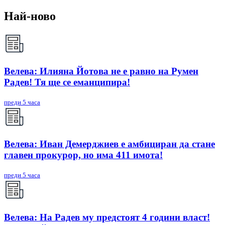
Най-ново
Велева: Илияна Йотова не е равно на Румен
Радев! Тя ще се еманципира!
преди 5 часа
Велева: Иван Демерджиев е амбициран да стане
главен прокурор, но има 411 имота!
преди 5 часа
Велева: На Радев му предстоят 4 години власт!