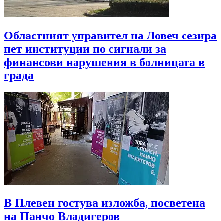
Областният управител на Ловеч сезира
пет институции по сигнали за
финансови нарушения в болницата в
града
В Плевен гостува изложба, посветена
на Панчо Владигеров