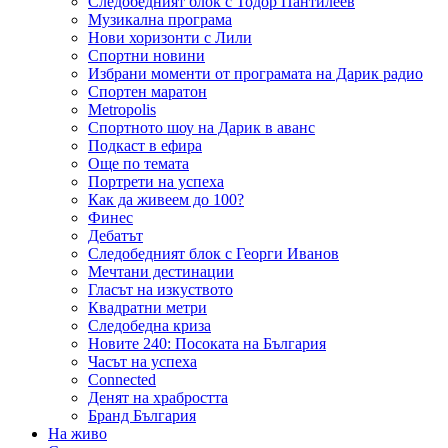
Следобедният блок с Тодор Пантилеев
Музикална програма
Нови хоризонти с Лили
Спортни новини
Избрани моменти от програмата на Дарик радио
Спортен маратон
Metropolis
Спортното шоу на Дарик в аванс
Подкаст в ефира
Още по темата
Портрети на успеха
Как да живеем до 100?
Финес
Дебатът
Следобедният блок с Георги Иванов
Мечтани дестинации
Гласът на изкуството
Квадратни метри
Следобедна криза
Новите 240: Посоката на България
Часът на успеха
Connected
Денят на храбростта
Бранд България
На живо