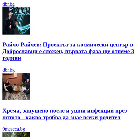
dbr.bg
Райчо Райчев: Проектът за космически център в
Доброславци е сложен, първата фаза ще отнеме 3
години
dbr.bg
Хрема, запушено носле и ушни инфекции през
лятотo - какво трябва да знае всеки родител
9meseca.bg