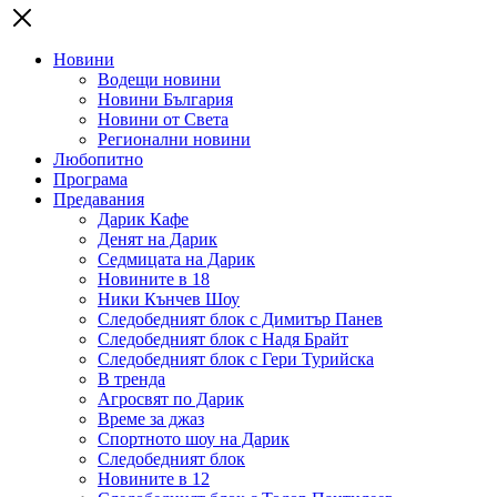
Новини
Водещи новини
Новини България
Новини от Света
Регионални новини
Любопитно
Програма
Предавания
Дарик Кафе
Денят на Дарик
Седмицата на Дарик
Новините в 18
Ники Кънчев Шоу
Следобедният блок с Димитър Панев
Следобедният блок с Надя Брайт
Следобедният блок с Гери Турийска
В тренда
Агросвят по Дарик
Време за джаз
Спортното шоу на Дарик
Следобедният блок
Новините в 12