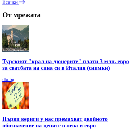
Всички
От мрежата
Турският "крал на дюнерите" плати 3 млн. евро
за сватбата на сина си в Италия (снимки)
dbr.bg
Първи вериги у нас премахват двойното
обозначение на цените в лева и евро