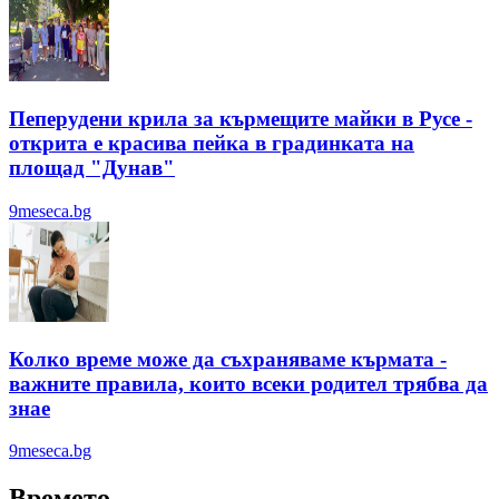
Пеперудени крила за кърмещите майки в Русе -
открита е красива пейка в градинката на
площад "Дунав"
9meseca.bg
Колко време може да съхраняваме кърмата -
важните правила, които всеки родител трябва да
знае
9meseca.bg
Времето