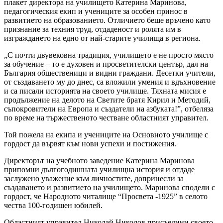
плакет директора на училището Катерина Маринова,
педагогическия екип и учениците за особен принос в
развитието на образованието. Отличието беше връчено като
признание за техния труд, отдаденост и ролята им в
изграждането на едно от най-старите училища в региона.
„С почти двувековна традиция, училището е не просто място
за обучение – то е духовен и просветителски център, дал на
България общественици и видни граждани. Десетки учители,
от създаването му до днес, са вложили умения и вдъхновение
и са писали историята на своето училище. Тяхната мисия е
продължение на делото на Светите братя Кирил и Методий,
съпокровители на Европа и създатели на азбуката!”, отбеляза
по време на тържественото честване областният управител.
Той пожела на екипа и учениците на Основното училище с
гордост да вървят към нови успехи и постижения.
Директорът на учебното заведение Катерина Маринова
припомни дългогодишната училищна история и отдаде
заслужено уважение към личностите, допринесли за
създаването и развитието на училището. Маринова сподели с
гордост, че Народното читалище “Просвета -1925” в селото
чества 100-годишен юбилей.
Областният управител Николай Николов присъедини своето