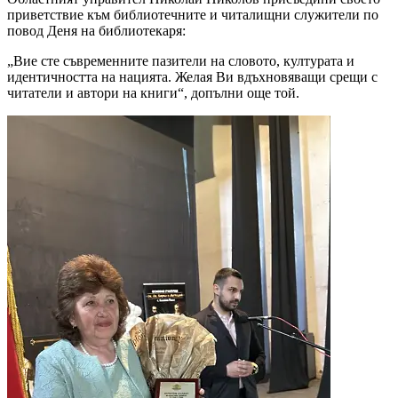
приветствие към библиотечните и читалищни служители по
повод Деня на библиотекаря:
„Вие сте съвременните пазители на словото, културата и
идентичността на нацията. Желая Ви вдъхновяващи срещи с
читатели и автори на книги“, допълни още той.