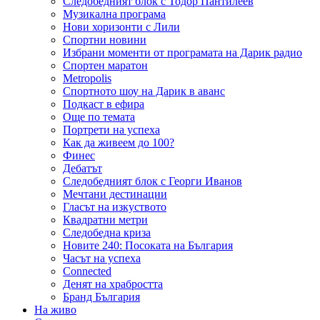
Следобедният блок с Тодор Пантилеев
Музикална програма
Нови хоризонти с Лили
Спортни новини
Избрани моменти от програмата на Дарик радио
Спортен маратон
Metropolis
Спортното шоу на Дарик в аванс
Подкаст в ефира
Още по темата
Портрети на успеха
Как да живеем до 100?
Финес
Дебатът
Следобедният блок с Георги Иванов
Мечтани дестинации
Гласът на изкуството
Квадратни метри
Следобедна криза
Новите 240: Посоката на България
Часът на успеха
Connected
Денят на храбростта
Бранд България
На живо