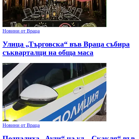
Новини от Враца
Улица „Търговска“ във Враца събира
съкварталци на обща маса
Новини от Враца
Подпалиха „Ауди“ на ул. „Скакля“ във