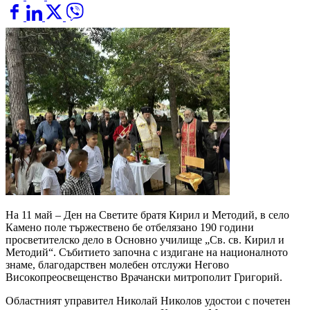
На 11 май – Ден на Светите братя Кирил и Методий, в село
Камено поле тържествено бе отбелязано 190 години
просветителско дело в Основно училище „Св. св. Кирил и
Методий“. Събитието започна с издигане на националното
знаме, благодарствен молебен отслужи Негово
Високопреосвещенство Врачански митрополит Григорий.
Областният управител Николай Николов удостои с почетен