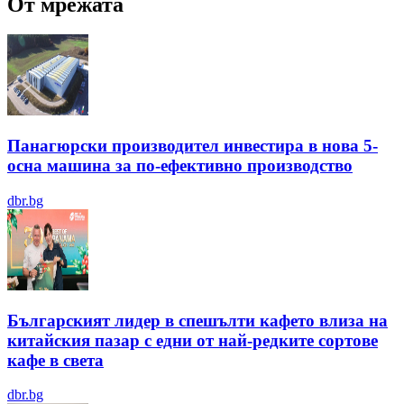
От мрежата
Панагюрски производител инвестира в нова 5-
осна машина за по-ефективно производство
dbr.bg
Българският лидер в спешълти кафето влиза на
китайския пазар с едни от най-редките сортове
кафе в света
dbr.bg