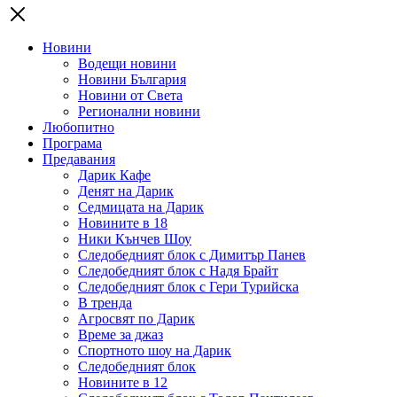
Новини
Водещи новини
Новини България
Новини от Света
Регионални новини
Любопитно
Програма
Предавания
Дарик Кафе
Денят на Дарик
Седмицата на Дарик
Новините в 18
Ники Кънчев Шоу
Следобедният блок с Димитър Панев
Следобедният блок с Надя Брайт
Следобедният блок с Гери Турийска
В тренда
Агросвят по Дарик
Време за джаз
Спортното шоу на Дарик
Следобедният блок
Новините в 12