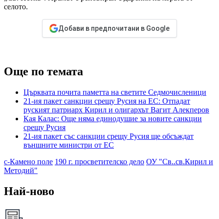
селото.
Добави в предпочитани в Google
Още по темата
Църквата почита паметта на светите Седмочисленици
21-ия пакет санкции срещу Русия на ЕС: Oтпадат
руският патриарх Кирил и олигархът Вагит Алекперов
Кая Калас: Още няма единодушие за новите санкции
срещу Русия
21-ия пакет със санкции срещу Русия ще обсъждат
външните министри от ЕС
с-Камено поле
190 г. просветителско дело
ОУ "Св..св.Кирил и
Методий"
Най-ново