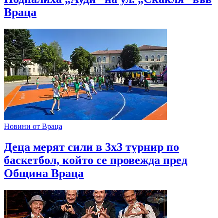
Враца
Новини от Враца
Деца мерят сили в 3х3 турнир по
баскетбол, който се провежда пред
Община Враца