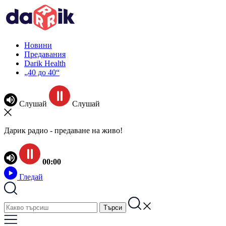
Новини
Предавания
Darik Health
„40 до 40“
Слушай
Слушай
Дарик радио - предаване на живо!
00:00
Гледай