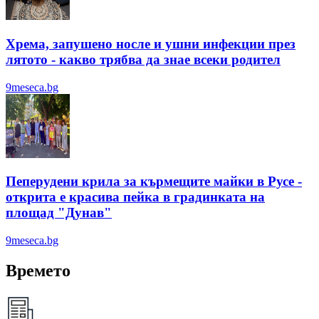
Хрема, запушено носле и ушни инфекции през
лятотo - какво трябва да знае всеки родител
9meseca.bg
Пеперудени крила за кърмещите майки в Русе -
открита е красива пейка в градинката на
площад "Дунав"
9meseca.bg
Времето