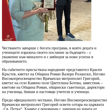
Честването завърши с богата програма, в която децата и
учениците изразиха своето послание за бъдещето – с
уважение към миналото и с амбиция за нови успехи в
образованието.
На събитието присъстваха народният представител Красен
Кръстев, кметът на Община Роман Валери Ролански, Негово
Високопреосвещенство Врачански митрополит Григорий,
кметът на село Камено поле Цветелина Ботева, заместник –
кметове на Община Роман, общински съветници, директори
на училища, бивши и настоящи учители и ученици.
Преди официалното честване, Негово Високопреосвещенство
Врачански митрополит Григорий освети олтара на църквата
„Св. Петка“. Храмът е реновиран с дарения на хората от