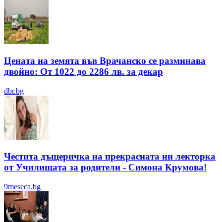
Цената на земята във Врачанско се разминава
двойно: От 1022 до 2286 лв. за декар
dbr.bg
Честита дъщеричка на прекрасната ни лекторка
от Училищата за родители - Симона Крумова!
9meseca.bg