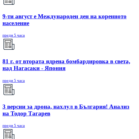
9-ти август е Международен ден на коренното
население
преди 5 часа
81 г. от втората ядрена бомбардировка в света,
над Нагасаки - Япония
преди 5 часа
3 версии за дрона, нахлул в България! Анализ
на Тодор Тагарев
преди 5 часа