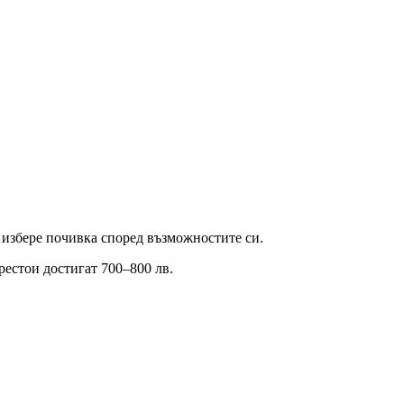
 избере почивка според възможностите си.
естои достигат 700–800 лв.