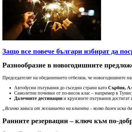
Защо все повече българи избират да по
Разнообразие в новогодишните предло
Председателят на обединението отбеляза, че новогодишните пак
Автобусни пътувания до съседни страни като
Сърбия, А
Самолетни почивки от по-висок клас – например в Тунис
Далечните дестинации
и круизните пътувания достигат
„Всичко зависи от желанието на клиента – колко далеч иска д
Ранните резервации – ключ към по-доб