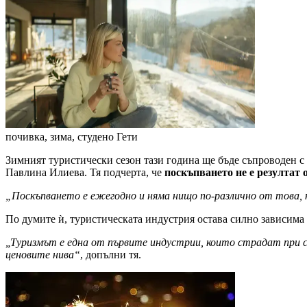
почивка, зима, студено
Гети
Зимният туристически сезон тази година ще бъде съпроводен 
Павлина Илиева. Тя подчерта, че
поскъпването не е резултат 
„Поскъпването е ежегодно и няма нищо по-различно от това,
По думите ѝ, туристическата индустрия остава силно зависима
„Туризмът е една от първите индустрии, които страдат при съ
ценовите нива“
, допълни тя.