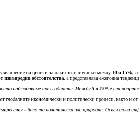
с увеличение на цените на пакетните почивки между
10 и 15%
, 
от извънредни обстоятелства
, а представлява ежегодна тенденци
 което наблюдаваме през годините. Между
5 и 15%
е стандартно
 от глобалните икономически и политически процеси, както и от 
тресения – било то политически или природни. Освен това инфла