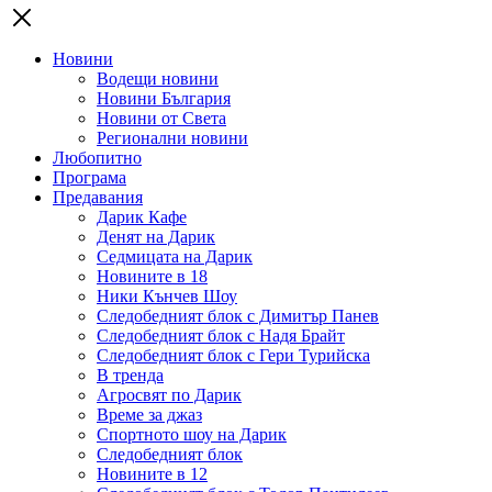
Новини
Водещи новини
Новини България
Новини от Света
Регионални новини
Любопитно
Програма
Предавания
Дарик Кафе
Денят на Дарик
Седмицата на Дарик
Новините в 18
Ники Кънчев Шоу
Следобедният блок с Димитър Панев
Следобедният блок с Надя Брайт
Следобедният блок с Гери Турийска
В тренда
Агросвят по Дарик
Време за джаз
Спортното шоу на Дарик
Следобедният блок
Новините в 12