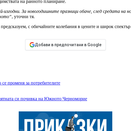
димствата на ранното планиране.
-изгодни. За новогодишните празници обаче, след средата на н
ятото“
, уточни тя.
 предсказуем, с обичайните колебания в цените и широк спектър
Добави в предпочитани в Google
о се променя за потребителите
 лятната си почивка на Южното Черноморие