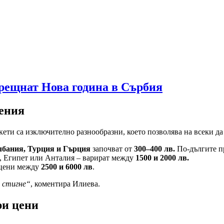
срещнат Нова година в Сърбия
жения
ети са изключително разнообразни, което позволява на всеки да
лбания, Турция и Гърция
започват от
300–400 лв.
По-дългите пр
, Египет или Анталия – варират между
1500 и 2000 лв.
 цени между
2500 и 6000 лв
.
а стигне“
, коментира Илиева.
ри цени