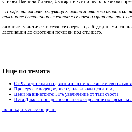
Според Павлина Илиева, българите все по-често осъзнават пре
„Професионалните пътуващи клиенти знаят кога цените са най
далечните дестинации клиентите се организират още през л
Зимният туристически сезон се очертава да бъде динамичен, но
дестинации до екзотични почивки под слънцето.
Още по темата
От 9 август край на двойните цени в левове и евро - какв
Проверяват водещ куриер у нас заради цените му
Цени на винетките: 30% увеличение от тази събота
Петя Дикова попадна в спешното отделение по време на
почивка
зимен сезон
цени