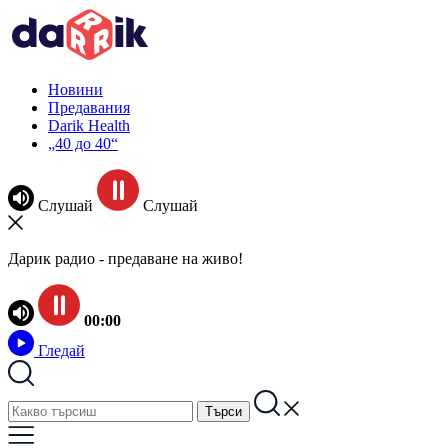
Новини
Предавания
Darik Health
„40 до 40“
Слушай
Слушай
Дарик радио - предаване на живо!
00:00
Гледай