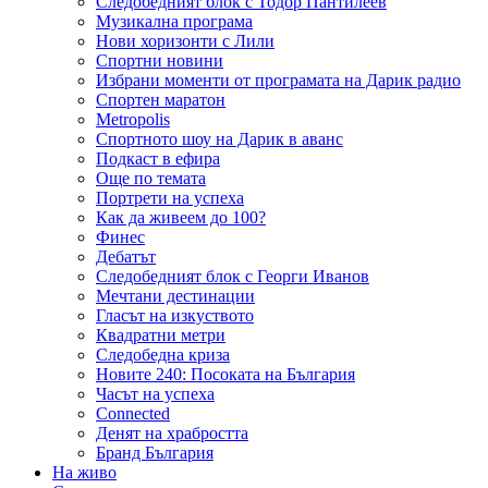
Следобедният блок с Тодор Пантилеев
Музикална програма
Нови хоризонти с Лили
Спортни новини
Избрани моменти от програмата на Дарик радио
Спортен маратон
Metropolis
Спортното шоу на Дарик в аванс
Подкаст в ефира
Още по темата
Портрети на успеха
Как да живеем до 100?
Финес
Дебатът
Следобедният блок с Георги Иванов
Мечтани дестинации
Гласът на изкуството
Квадратни метри
Следобедна криза
Новите 240: Посоката на България
Часът на успеха
Connected
Денят на храбростта
Бранд България
На живо