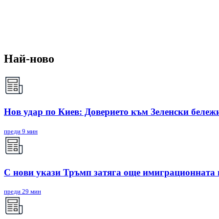
Най-ново
Нов удар по Киев: Доверието към Зеленски бележи
преди 9 мин
С нови укази Тръмп затяга още имиграционната
преди 29 мин