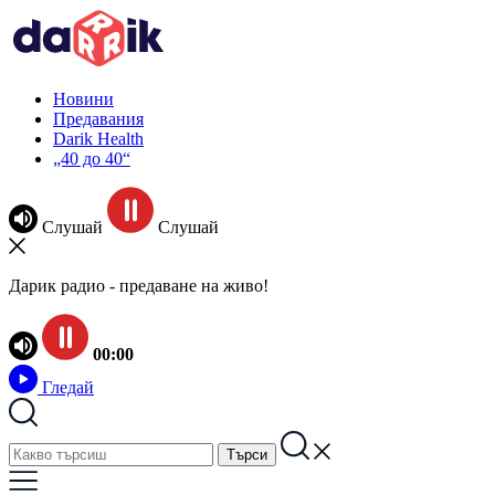
Новини
Предавания
Darik Health
„40 до 40“
Слушай
Слушай
Дарик радио - предаване на живо!
00:00
Гледай