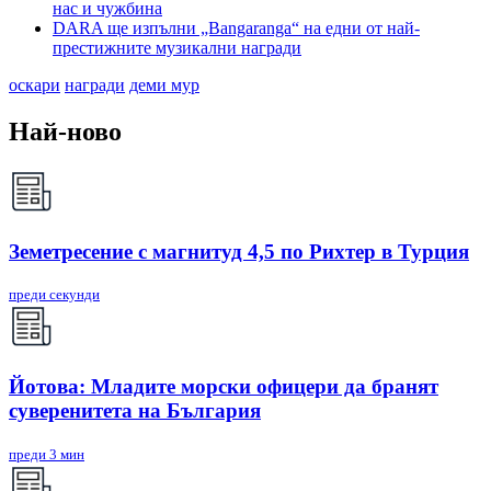
нас и чужбина
DARA ще изпълни „Bangaranga“ на едни от най-
престижните музикални награди
оскари
награди
деми мур
Най-ново
Земетресение с магнитуд 4,5 по Рихтер в Турция
преди секунди
Йотова: Младите морски офицери да бранят
суверенитета на България
преди 3 мин