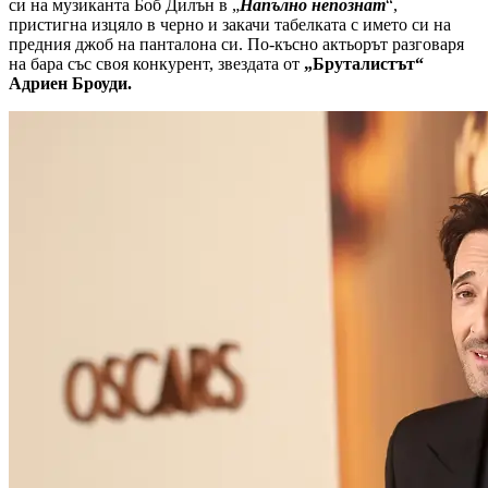
си на музиканта Боб Дилън в „
Напълно непознат
“,
пристигна изцяло в черно и закачи табелката с името си на
предния джоб на панталона си. По-късно актьорът разговаря
на бара със своя конкурент, звездата от
„Бруталистът“
Адриен Броуди.