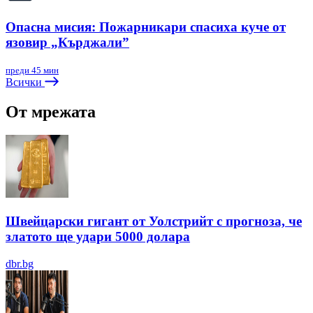
Опасна мисия: Пожарникари спасиха куче от
язовир „Кърджали”
преди 45 мин
Всички
От мрежата
Швейцарски гигант от Уолстрийт с прогноза, че
златото ще удари 5000 долара
dbr.bg