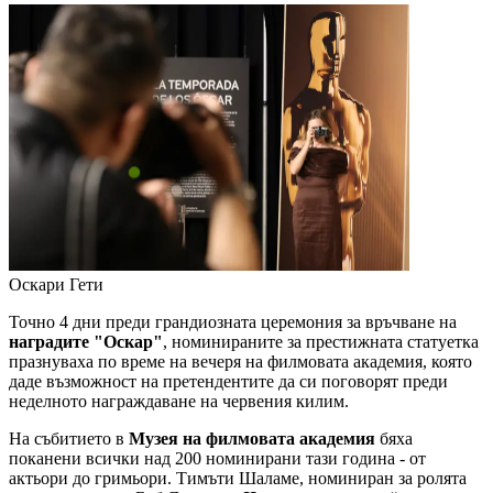
Оскари
Гети
Точно 4 дни преди грандиозната церемония за връчване на
наградите "Оскар"
, номинираните за престижната статуетка
празнуваха по време на вечеря на филмовата академия, която
даде възможност на претендентите да си поговорят преди
неделното награждаване на червения килим.
На събитието в
Музея на филмовата академия
бяха
поканени всички над 200 номинирани тази година - от
актьори до гримьори. Тимъти Шаламе, номиниран за ролята