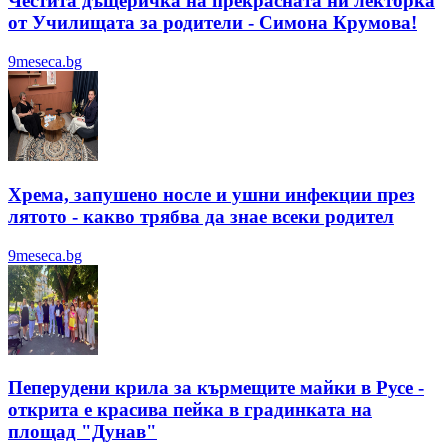
Честита дъщеричка на прекрасната ни лекторка
от Училищата за родители - Симона Крумова!
9meseca.bg
Хрема, запушено носле и ушни инфекции през
лятотo - какво трябва да знае всеки родител
9meseca.bg
Пеперудени крила за кърмещите майки в Русе -
открита е красива пейка в градинката на
площад "Дунав"