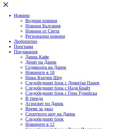
Новини
Водещи новини
Новини България
Новини от Света
Регионални новини
Любопитно
Програма
Предавания
Дарик Кафе
Денят на Дарик
Седмицата на Дарик
Новините в 18
Ники Кънчев Шоу
Следобедният блок с Димитър Панев
Следобедният блок с Надя Брайт
Следобедният блок с Гери Турийска
В тренда
Агросвят по Дарик
Време за джаз
Спортното шоу на Дарик
Следобедният блок
Новините в 12