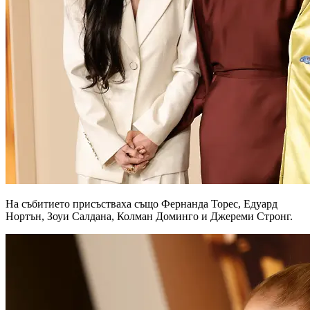
На събитието присъстваха също Фернанда Торес, Едуард
Нортън, Зоуи Салдана, Колман Доминго и Джереми Стронг.