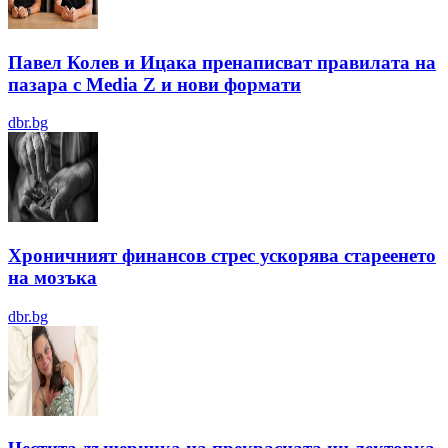
Павел Колев и Ицака пренаписват правилата на
пазара с Media Z и нови формати
dbr.bg
Хроничният финансов стрес ускорява стареенето
на мозъка
dbr.bg