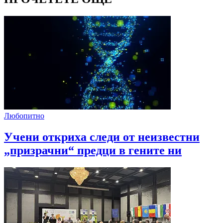
Любопитно
Учени откриха следи от неизвестни
„призрачни“ предци в гените ни