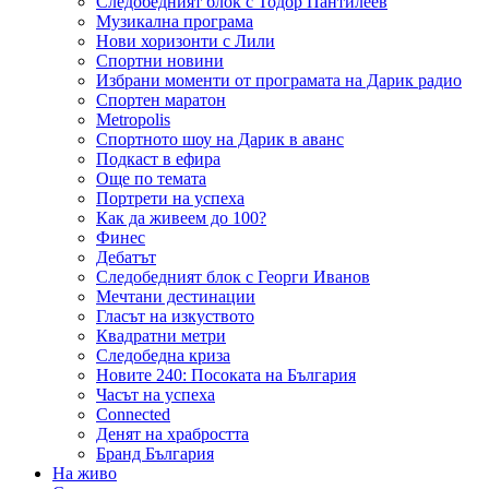
Следобедният блок с Тодор Пантилеев
Музикална програма
Нови хоризонти с Лили
Спортни новини
Избрани моменти от програмата на Дарик радио
Спортен маратон
Metropolis
Спортното шоу на Дарик в аванс
Подкаст в ефира
Още по темата
Портрети на успеха
Как да живеем до 100?
Финес
Дебатът
Следобедният блок с Георги Иванов
Мечтани дестинации
Гласът на изкуството
Квадратни метри
Следобедна криза
Новите 240: Посоката на България
Часът на успеха
Connected
Денят на храбростта
Бранд България
На живо