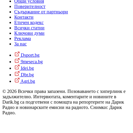
Общи условия
Поверителност
Съдържание от партньори
Контакти
Етичен кодекс
Всички статии
Ключови думи
Реклама
За нас
Dsport.bg
9meseca.bg
Idei.bg
Dbr.bg
Agri.bg
© 2026 Всички права запазени. Позоваването с хиперлинк е
задължително. Интервютата, коментарите и новините в
Darik.bg са подготвени с помощта на репортерите на Дарик
Радио и новинарските емисии на радиото. Снимки: Дарик
Радио.