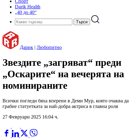
Спорт
Darik Health
„40 до 40“
Дарик
|
Любопитно
Звездите „загряват“ преди
„Оскарите“ на вечерята на
номинираните
Всички погледи бяха вперени в Деми Мур, която очаква да
грабне статуетката за най-добра актриса в главна роля
27 Февруари 2025 16:04 ч.