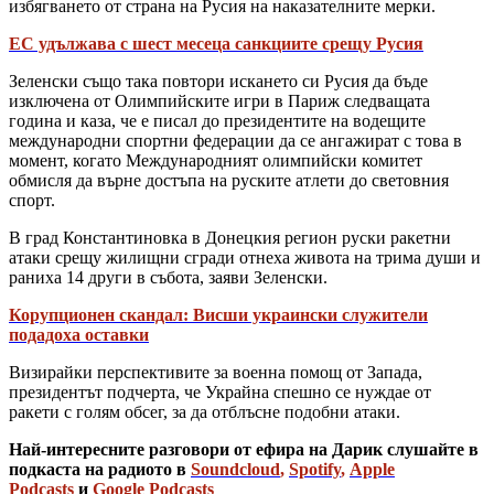
избягването от страна на Русия на наказателните мерки.
ЕС удължава с шест месеца санкциите срещу Русия
Зеленски също така повтори искането си Русия да бъде
изключена от Олимпийските игри в Париж следващата
година и каза, че е писал до президентите на водещите
международни спортни федерации да се ангажират с това в
момент, когато Международният олимпийски комитет
обмисля да върне достъпа на руските атлети до световния
спорт.
В град Константиновка в Донецкия регион руски ракетни
атаки срещу жилищни сгради отнеха живота на трима души и
раниха 14 други в събота, заяви Зеленски.
Корупционен скандал: Висши украински служители
подадоха оставки
Визирайки перспективите за военна помощ от Запада,
президентът подчерта, че Украйна спешно се нуждае от
ракети с голям обсег, за да отблъсне подобни атаки.
Най-интересните разговори от ефира на Дарик слушайте в
подкаста на радиото в
Soundcloud
,
Spotify
,
Apple
Podcasts
и
Google Podcasts