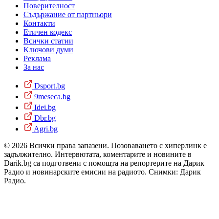
Поверителност
Съдържание от партньори
Контакти
Етичен кодекс
Всички статии
Ключови думи
Реклама
За нас
Dsport.bg
9meseca.bg
Idei.bg
Dbr.bg
Agri.bg
© 2026 Всички права запазени. Позоваването с хиперлинк е
задължително. Интервютата, коментарите и новините в
Darik.bg са подготвени с помощта на репортерите на Дарик
Радио и новинарските емисии на радиото. Снимки: Дарик
Радио.