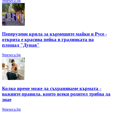
9meseca.bg
Пеперудени крила за кърмещите майки в Русе -
открита е красива пейка в градинката на
площад "Дунав"
9meseca.bg
Колко време може да съхраняваме кърмата -
важните правила, които всеки родител трябва да
знае
9meseca.bg