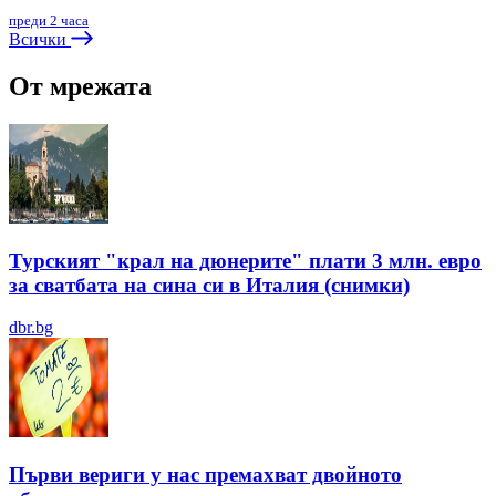
преди 2 часа
Всички
От мрежата
Турският "крал на дюнерите" плати 3 млн. евро
за сватбата на сина си в Италия (снимки)
dbr.bg
Първи вериги у нас премахват двойното