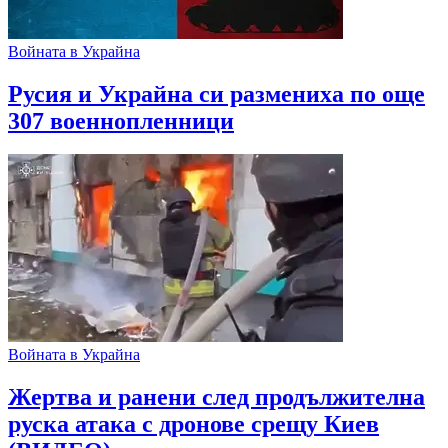
Войната в Украйна
Русия и Украйна си размениха по още
307 военнопленници
Войната в Украйна
Жертва и ранени след продължителна
руска атака с дронове срещу Киев