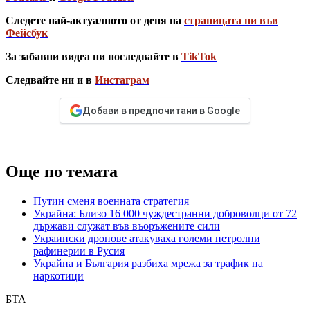
Следете най-актуалното от деня на
страницата ни във
Фейсбук
За забавни видеа ни последвайте в
TikTok
Следвайте ни и в
Инстаграм
Добави в предпочитани в Google
Още по темата
Путин сменя военната стратегия
Украйна: Близо 16 000 чуждестранни доброволци от 72
държави служат във въоръжените сили
Украински дронове атакуваха големи петролни
рафинерии в Русия
Украйна и България разбиха мрежа за трафик на
наркотици
БТА