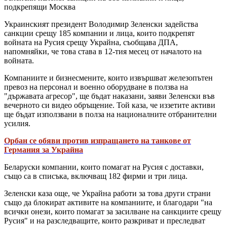
подкрепящи Москва
Украинският президент Володимир Зеленски задейства
санкции срещу 185 компании и лица, които подкрепят
войната на Русия срещу Украйна, съобщава ДПА,
напомняйки, че това става в 12-тия месец от началото на
войната.
Компаниите и бизнесмените, които извършват железопътен
превоз на персонал и военно оборудване в ползва на
"държавата агресор", ще бъдат наказани, заяви Зеленски във
вечерното си видео обръщение. Той каза, че иззетите активи
ще бъдат използвани в полза на националните отбранителни
усилия.
Орбан се обяви против изпращането на танкове от
Германия за Украйна
Беларуски компании, които помагат на Русия с доставки,
също са в списъка, включващ 182 фирми и три лица.
Зеленски каза още, че Украйна работи за това други страни
също да блокират активите на компаниите, и благодари "на
всички онези, които помагат за засилване на санкциите срещу
Русия" и на разследващите, които разкриват и преследват