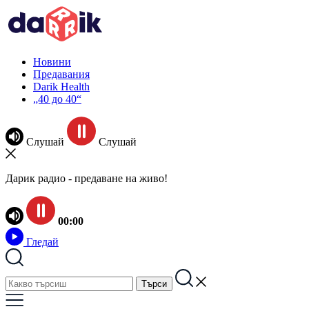
Новини
Предавания
Darik Health
„40 до 40“
Слушай
Слушай
Дарик радио - предаване на живо!
00:00
Гледай