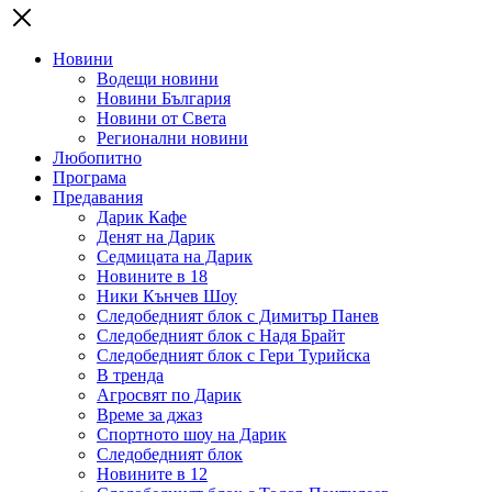
Новини
Водещи новини
Новини България
Новини от Света
Регионални новини
Любопитно
Програма
Предавания
Дарик Кафе
Денят на Дарик
Седмицата на Дарик
Новините в 18
Ники Кънчев Шоу
Следобедният блок с Димитър Панев
Следобедният блок с Надя Брайт
Следобедният блок с Гери Турийска
В тренда
Агросвят по Дарик
Време за джаз
Спортното шоу на Дарик
Следобедният блок
Новините в 12