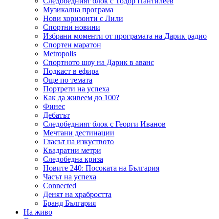
Следобедният блок с Тодор Пантилеев
Музикална програма
Нови хоризонти с Лили
Спортни новини
Избрани моменти от програмата на Дарик радио
Спортен маратон
Metropolis
Спортното шоу на Дарик в аванс
Подкаст в ефира
Още по темата
Портрети на успеха
Как да живеем до 100?
Финес
Дебатът
Следобедният блок с Георги Иванов
Мечтани дестинации
Гласът на изкуството
Квадратни метри
Следобедна криза
Новите 240: Посоката на България
Часът на успеха
Connected
Денят на храбростта
Бранд България
На живо