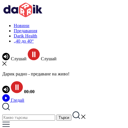
Новини
Предавания
Darik Health
„40 до 40“
Слушай
Слушай
Дарик радио - предаване на живо!
00:00
Гледай