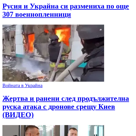
Русия и Украйна си размениха по още
307 военнопленници
Войната в Украйна
Жертва и ранени след продължителна
руска атака с дронове срещу Киев
(ВИДЕО)