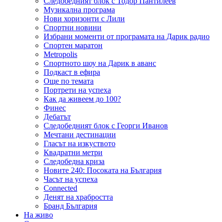
Следобедният блок с Тодор Пантилеев
Музикална програма
Нови хоризонти с Лили
Спортни новини
Избрани моменти от програмата на Дарик радио
Спортен маратон
Metropolis
Спортното шоу на Дарик в аванс
Подкаст в ефира
Още по темата
Портрети на успеха
Как да живеем до 100?
Финес
Дебатът
Следобедният блок с Георги Иванов
Мечтани дестинации
Гласът на изкуството
Квадратни метри
Следобедна криза
Новите 240: Посоката на България
Часът на успеха
Connected
Денят на храбростта
Бранд България
На живо