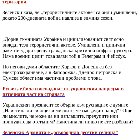
територия
Зеленски каза, че „терористичните актове“ са били умишлени,
докато 200-дневната война навлиза в зимния сезон.
„Дорив тъмнината Украйна и цивилизованият свят ясно
виждат тези терористични актове. Умишлени и цинични
ракетни удари срещу гражданска критична инфраструктура.
Няма военни цели“ това заяви той в Телеграм и Фейсбук.
По негови думи областите Харков и Донецк са без
електрозахранване, а в Запорожка, Днепро-петровска и
Сумска област има частични проблеми с тока.
Русия „е била изненадана“ от украинския напредък в
източната част на страната
Украинският президент се обърна към руснаците с думите
„Наистина ли си още си мислите, че сме „един народ“? Още
ли мислите, че може да ни изплашите, пречупите или
принудите да отстъпим? Наистина ли нищо не сте разбрали?“
Зеленски: Армията е „освободила десетки селища“