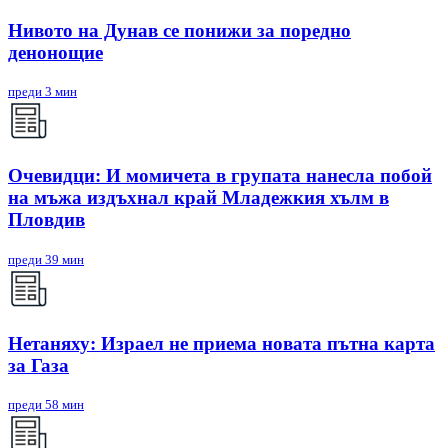
Нивото на Дунав се понижи за поредно
денонощие
преди 3 мин
Очевидци: И момичета в групата нанесла побой
на мъжа издъхнал край Младежкия хълм в
Пловдив
преди 39 мин
Нетаняху: Израел не приема новата пътна карта
за Газа
преди 58 мин