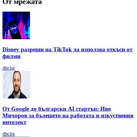
От мрежата
Disney разреши на TikTok да използва откъси от
филми
dbr.bg
От Google до български AI стартъп: Иво
Мичоров за бъдещето на работата и изкуствения
интелект
dbr.bg