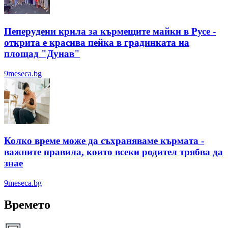
Пеперудени крила за кърмещите майки в Русе -
открита е красива пейка в градинката на
площад "Дунав"
9meseca.bg
Колко време може да съхраняваме кърмата -
важните правила, които всеки родител трябва да
знае
9meseca.bg
Времето