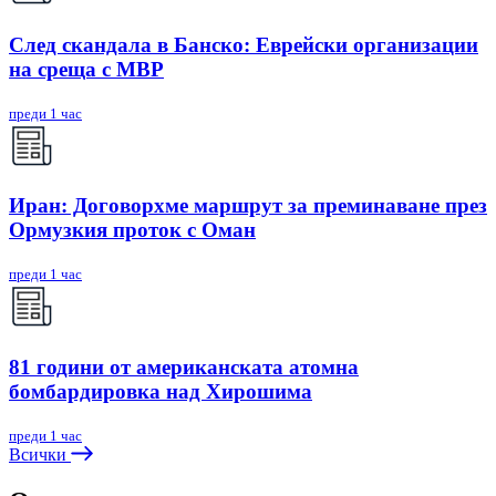
След скандала в Банско: Eврейски организации
на среща с МВР
преди 1 час
Иран: Договорхме маршрут за преминаване през
Ормузкия проток с Оман
преди 1 час
81 години от американската атомна
бомбардировка над Хирошима
преди 1 час
Всички