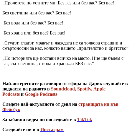
„Прочетете по устните ми: Без газ или без вас? Без вас!
Без светлина или без вас? Без вас!
Без вода или без вас? Без вас!
Без храна или без вас? Без вас!
„Студът, гладът, мракът и жаждата не са толкова страшни и
смъртоносни за нас, колкото вашето „приятелство и братство“.
„Но историята ще постави всичко на място. Ние ще бъдем с
газ, със светлина, с вода и храна...и БЕЗ вас.“
Най-интересните разговори от ефира на Дарик слушайте в
подкаста на радиото в
Soundcloud
,
Spotify
,
Apple
Podcasts
и
Google Podcasts
Следете най-актуалното от деня на
страницата ни във
Фейсбук
За забавни видеа ни последвайте в
TikTok
Следвайте ни и в
Инстаграм