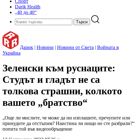
Спорт
Darik Health
„40 до 40“
Дарик
|
Новини
|
Новини от Света
|
Войната в
Украйна
Зеленски към руснаците:
Студът и гладът не са
толкова страшни, колкото
вашето „братство“
„Още ли мислите, че може да ни изплашите, пречупите или
принудите да отстъпим? Наистина ли нищо не сте разбрали?“
попита той във видеообръщение