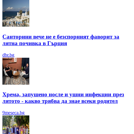
Санторини вече не е безспорният фаворит за
лятна почивка в Гърция
dbr.bg
Хрема, запушено носле и ушни инфекции през
лятотo - какво трябва да знае всеки родител
9meseca.bg