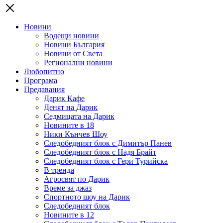
Новини
Водещи новини
Новини България
Новини от Света
Регионални новини
Любопитно
Програма
Предавания
Дарик Кафе
Денят на Дарик
Седмицата на Дарик
Новините в 18
Ники Кънчев Шоу
Следобедният блок с Димитър Панев
Следобедният блок с Надя Брайт
Следобедният блок с Гери Турийска
В тренда
Агросвят по Дарик
Време за джаз
Спортното шоу на Дарик
Следобедният блок
Новините в 12