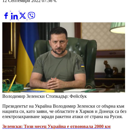
12 Септември 2022 07:36 ч.
Володимир Зеленски
Стопкадър: Фейсбук
Президентът на Украйна Володимир Зеленски се обърна към
нацията си, като заяви, че областите в Харков и Донецк са без
електрозахранване заради ракетни атаки от страна на Русия.
Зеленски: Този месец Украйна е отвоювала 2000 км