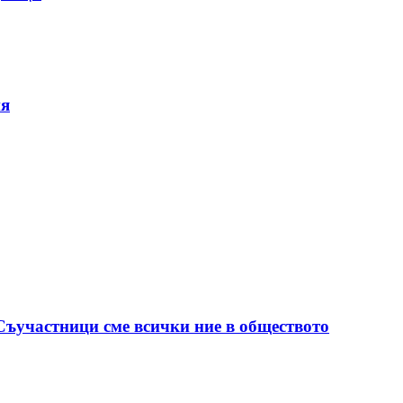
ия
 Съучастници сме всички ние в обществото