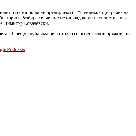
от полицията нищо да не предприемат“. "Пендиков ще трябва да
 българин. Разбира се, че ние не оправдаваме насилието", каза
ра Димитър Ковачевски.
ретар. Срещу клуба имаше и стрелба с огнестрелно оръжие, но
gle Podcasts