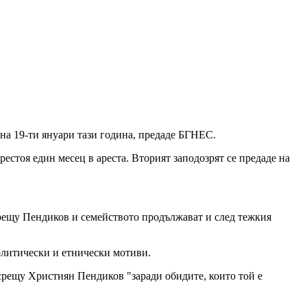
на 19-ти януари тази година, предаде БГНЕС.
естоя един месец в ареста. Вторият заподозрят се предаде на
срещу Пендиков и семейството продължават и след тежкия
олитически и етнически мотиви.
рещу Християн Пендиков "заради обидите, които той е