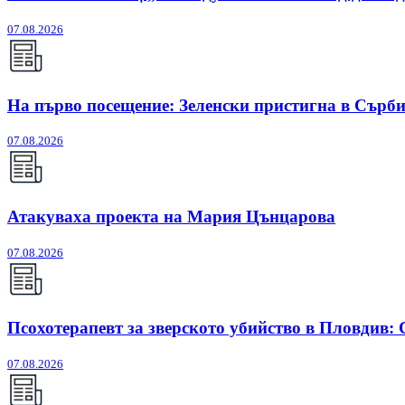
07.08.2026
На първо посещение: Зеленски пристигна в Сърб
07.08.2026
Атакуваха проекта на Мария Цънцарова
07.08.2026
Псохотерапевт за зверското убийство в Пловдив:
07.08.2026