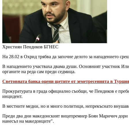
Християн Пендиков
БГНЕС
На 28.02 в Охрид трябва да започне делото за нападението ср
В нападението участваха двама души. Основният участник Илия 
органите на реда сам преди седмица.
Световната банка оцени щетите от земетресенията в Турция
Прокуратурата в града официално съобщи, че Пендиков е преб
инцидент.
В местните медии, но и много политици, непрекъснато внушава
Преди два дни македонският вицепремиер Боян Маричич дори п
нанесъл на македонците".