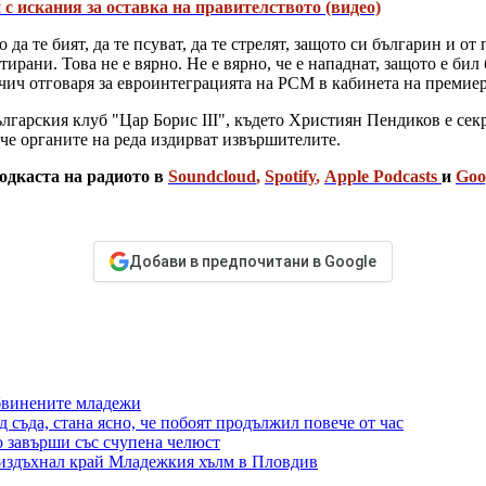
с искания за оставка на правителството (видео)
да те бият, да те псуват, да те стрелят, защото си българин и 
ирани. Това не е вярно. Не е вярно, че е нападнат, защото е бил
ичич отговаря за евроинтеграцията на РСМ в кабинета на премие
лгарския клуб "Цар Борис III", където Християн Пендиков е сек
че органите на реда издирват извършителите.
одкаста на радиото в
Soundcloud
,
Spotify
,
Apple Podcasts
и
Goo
Добави в предпочитани в Google
обвинените младежи
 съда, стана ясно, че побоят продължил повече от час
 завърши със счупена челюст
 издъхнал край Младежкия хълм в Пловдив