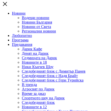
Новини
Водещи новини
Новини България
Новини от Света
Регионални новини
Любопитно
Програма
Предавания
Дарик Кафе
Денят на Дарик
Седмицата на Дарик
Новините в 18
Ники Кънчев Шоу
Следобедният блок с Димитър Панев
Следобедният блок с Надя Брайт
Следобедният блок с Гери Турийска
В тренда
Агросвят по Дарик
Време за джаз
Спортното шоу на Дарик
Следобедният блок
Новините в 12