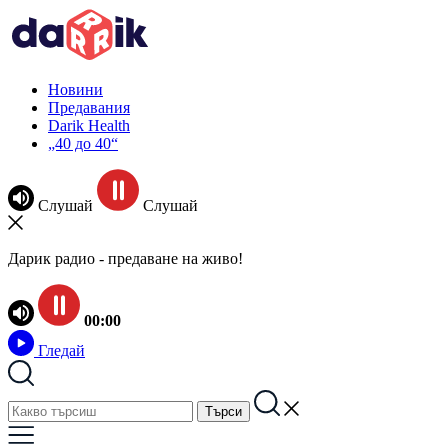
Новини
Предавания
Darik Health
„40 до 40“
Слушай
Слушай
Дарик радио - предаване на живо!
00:00
Гледай