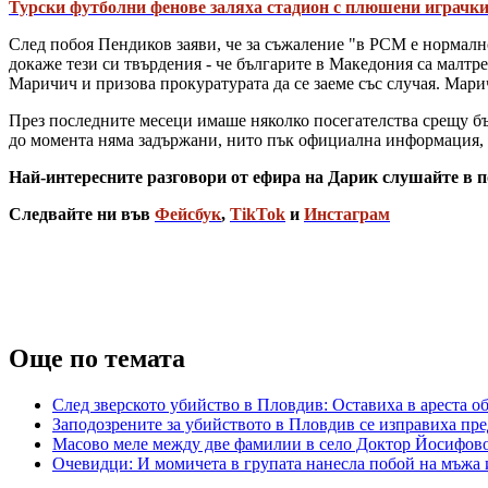
Турски футболни фенове заляха стадион с плюшени играчки 
След побоя Пендиков заяви, че за съжаление "в РСМ е нормално 
докаже тези си твърдения - че българите в Македония са малтрет
Маричич и призова прокуратурата да се заеме със случая. Мар
През последните месеци имаше няколко посегателства срещу бъ
до момента няма задържани, нито пък официална информация, 
Най-интересните разговори от ефира на Дарик слушайте в п
Следвайте ни във
Фейсбук
,
TikTok
и
Инстаграм
Още по темата
След зверското убийство в Пловдив: Оставиха в ареста 
Заподозрените за убийството в Пловдив се изправиха пред
Масово меле между две фамилии в село Доктор Йосифово
Очевидци: И момичета в групата нанесла побой на мъжа