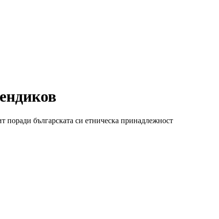
Пендиков
ит поради българската си етническа принадлежност