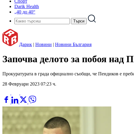
Спорт
Darik Health
„40 до 40“
Дарик
|
Новини
|
Новини България
Започва делото за побоя над 
Прокуратурата в града официално съобщи, че Пендиков е преб
28 Февруари 2023 07:23 ч.