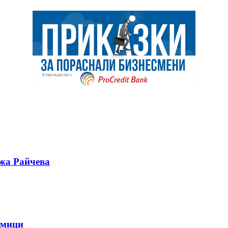
ужа Райчева
дмици