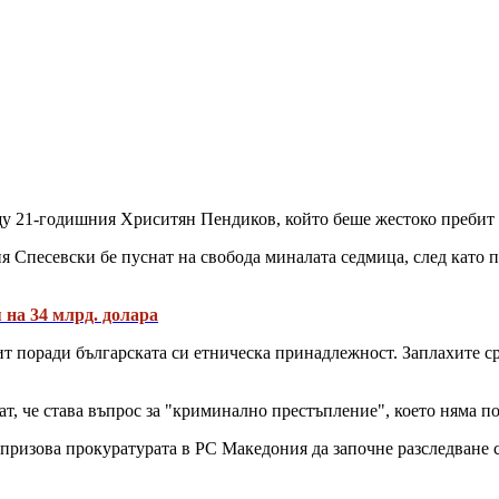
ещу 21-годишния Хриситян Пендиков, който беше жестоко пребит 
Спесевски бе пуснат на свобода миналата седмица, след като пр
 на 34 млрд. долара
ит поради българската си етническа принадлежност. Заплахите 
т, че става въпрос за "криминално престъпление", което няма п
ризова прокуратурата в РС Македония да започне разследване с