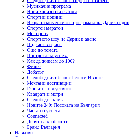
Следобедният блок с Тодор Пантилеев
Музикална програма
Нови хоризонти с Лили
Спортни новини
Избрани моменти от програмата на Дарик радио
Спортен маратон
Metropolis
Спортното шоу на Дарик в аванс
Подкаст в ефира
Още по темата
Портрети на успеха
Как да живеем до 100?
Финес
Дебатът
Следобедният блок с Георги Иванов
Мечтани дестинации
Гласът на изкуството
Квадратни метри
Следобедна криза
Новите 240: Посоката на България
Часът на успеха
Connected
Денят на храбростта
Бранд България
На живо