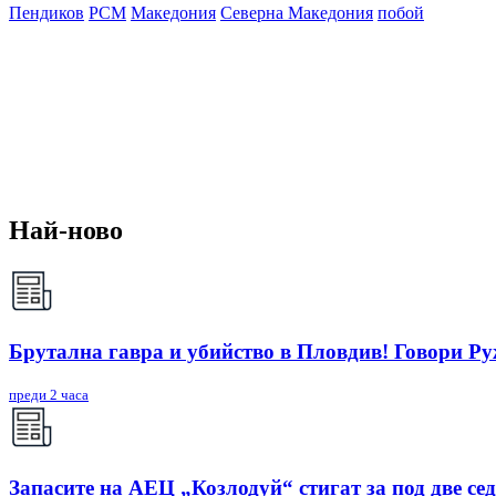
Пендиков
РСМ
Македония
Северна Македония
побой
Най-ново
Брутална гавра и убийство в Пловдив! Говори Р
преди 2 часа
Запасите на АЕЦ „Козлодуй“ стигат за под две се