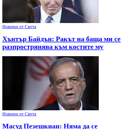
Новини от Света
Хънтър Байдън: Ракът на баща ми се
разпрострянява към костите му
Новини от Света
Масуд Пезешкиан: Няма да се