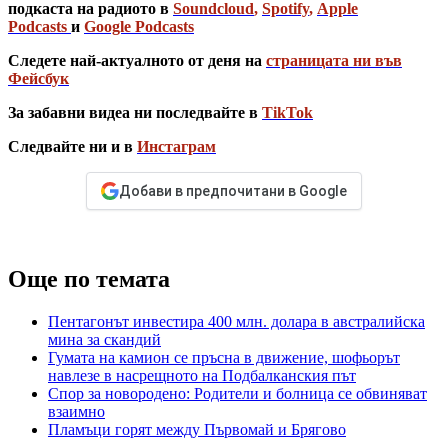
подкаста на радиото в
Soundcloud
,
Spotify
,
Apple
Podcasts
и
Google Podcasts
Следете най-актуалното от деня на
страницата ни във
Фейсбук
За забавни видеа ни последвайте в
TikTok
Следвайте ни и в
Инстаграм
Добави в предпочитани в Google
Още по темата
Пентагонът инвестира 400 млн. долара в австралийска
мина за скандий
Гумата на камион се пръсна в движение, шофьорът
навлезе в насрещното на Подбалканския път
Спор за новородено: Родители и болница се обвиняват
взаимно
Пламъци горят между Първомай и Брягово