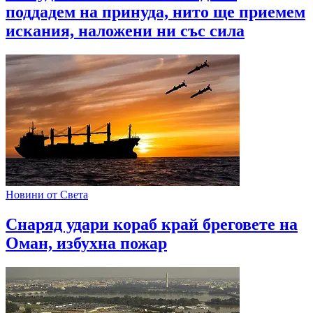
поддадем на принуда, нито ще приемем
искания, наложени ни със сила
Новини от Света
Снаряд удари кораб край бреговете на
Оман, избухна пожар