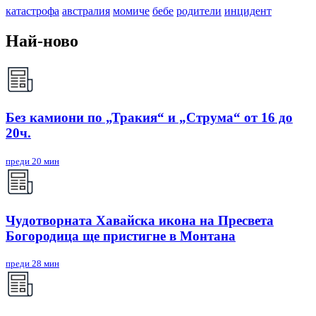
катастрофа
австралия
момиче
бебе
родители
инцидент
Най-ново
Без камиони по „Тракия“ и „Струма“ от 16 до
20ч.
преди 20 мин
Чудотворната Хавайска икона на Пресвета
Богородица ще пристигне в Монтана
преди 28 мин