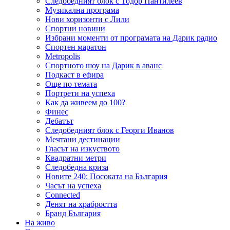
Следобедният блок с Тодор Пантилеев
Музикална програма
Нови хоризонти с Лили
Спортни новини
Избрани моменти от програмата на Дарик радио
Спортен маратон
Metropolis
Спортното шоу на Дарик в аванс
Подкаст в ефира
Още по темата
Портрети на успеха
Как да живеем до 100?
Финес
Дебатът
Следобедният блок с Георги Иванов
Мечтани дестинации
Гласът на изкуството
Квадратни метри
Следобедна криза
Новите 240: Посоката на България
Часът на успеха
Connected
Денят на храбростта
Бранд България
На живо