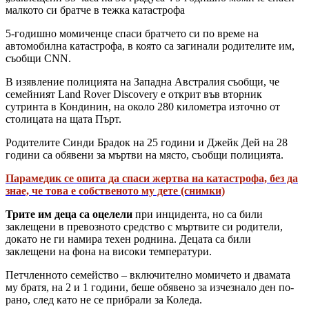
малкото си братче в тежка катастрофа
5-годишно момиченце спаси братчето си по време на
автомобилна катастрофа, в която са загинали родителите им,
съобщи CNN.
В изявление полицията на Западна Австралия съобщи, че
семейният Land Rover Discovery е открит във вторник
сутринта в Кондинин, на около 280 километра източно от
столицата на щата Пърт.
Родителите Синди Брадок на 25 години и Джейк Дей на 28
години са обявени за мъртви на място, съобщи полицията.
Парамедик се опита да спаси жертва на катастрофа, без да
знае, че това е собственото му дете (снимки)
Трите им деца са оцелели
при инцидента, но са били
заклещени в превозното средство с мъртвите си родители,
докато не ги намира техен роднина. Децата са били
заклещени на фона на високи температури.
Петчленното семейство – включително момичето и двамата
му братя, на 2 и 1 години, беше обявено за изчезнало ден по-
рано, след като не се прибрали за Коледа.