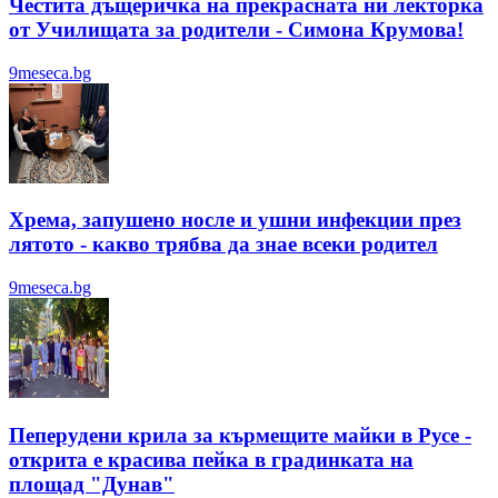
Честита дъщеричка на прекрасната ни лекторка
от Училищата за родители - Симона Крумова!
9meseca.bg
Хрема, запушено носле и ушни инфекции през
лятотo - какво трябва да знае всеки родител
9meseca.bg
Пеперудени крила за кърмещите майки в Русе -
открита е красива пейка в градинката на
площад "Дунав"