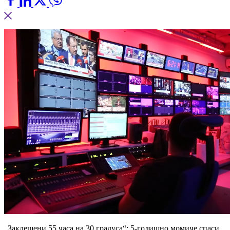
„Заклещени 55 часа на 30 градуса“: 5-годишно момиче спаси