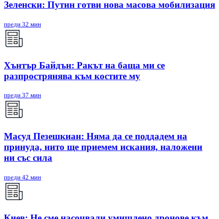
Зеленски: Путин готви нова масова мобилизация
преди 32 мин
Хънтър Байдън: Ракът на баща ми се
разпрострянява към костите му
преди 37 мин
Масуд Пезешкиан: Няма да се поддадем на
принуда, нито ще приемем искания, наложени
ни със сила
преди 42 мин
Киев: Не сме насочвали умишлено дронове към