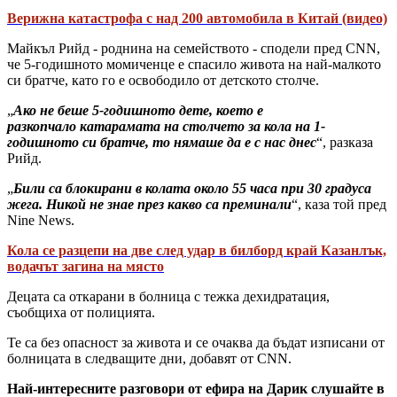
Верижна катастрофа с над 200 автомобила в Китай (видео)
Майкъл Рийд - роднина на семейството - сподели пред CNN,
че 5-годишното момиченце е спасило живота на най-малкото
си братче, като го е освободило от детското столче.
„
Ако не беше 5-годишното дете, което e
разкопчало катарамата на столчето за кола на 1-
годишното си братче, то нямаше да е с нас днес
“, разказа
Рийд.
„
Били са блокирани в колата около 55 часа при 30 градуса
жега. Никой не знае през какво са преминали
“, каза той пред
Nine News.
Кола се разцепи на две след удар в билборд край Казанлък,
водачът загина на място
Децата са откарани в болница с тежка дехидратация,
съобщиха от полицията.
Те са без опасност за живота и се очаква да бъдат изписани от
болницата в следващите дни, добавят от CNN.
Най-интересните разговори от ефира на Дарик слушайте в