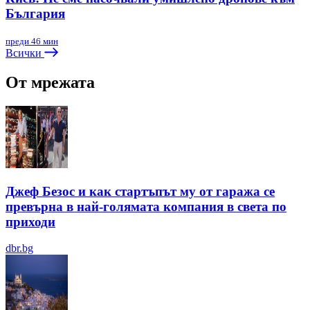
България
преди 46 мин
Всички
От мрежата
Джеф Безос и как стартъпът му от гаража се
превърна в най-голямата компания в света по
приходи
dbr.bg