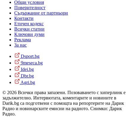
Общи условия
Поверителност
Съдържание от партньори
Контакти
Етичен кодекс
Всички статии
Ключови думи
Реклама
За нас
Dsport.bg
9meseca.bg
Idei.bg
Dbr.bg
Agri.bg
© 2026 Всички права запазени. Позоваването с хиперлинк е
задължително. Интервютата, коментарите и новините в
Darik.bg са подготвени с помощта на репортерите на Дарик
Радио и новинарските емисии на радиото. Снимки: Дарик
Радио.