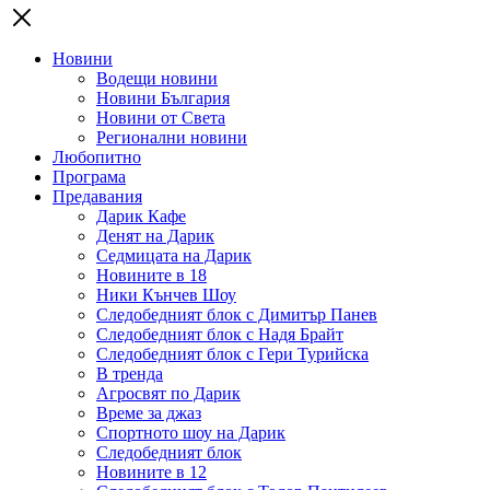
Новини
Водещи новини
Новини България
Новини от Света
Регионални новини
Любопитно
Програма
Предавания
Дарик Кафе
Денят на Дарик
Седмицата на Дарик
Новините в 18
Ники Кънчев Шоу
Следобедният блок с Димитър Панев
Следобедният блок с Надя Брайт
Следобедният блок с Гери Турийска
В тренда
Агросвят по Дарик
Време за джаз
Спортното шоу на Дарик
Следобедният блок
Новините в 12