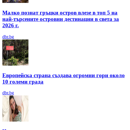
Малко познат гръцки остров влезе в топ 5 на
най-търсените островни дестинации в света за
2026 г.
dbr.bg
Европейска страна създава огромни гори около
10 големи града
dbr.bg