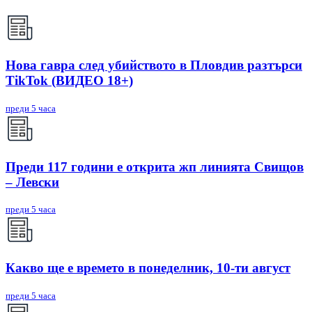
Нова гавра след убийството в Пловдив разтърси
TikTok (ВИДЕО 18+)
преди 5 часа
Преди 117 години е открита жп линията Свищов
– Левски
преди 5 часа
Какво ще е времето в понеделник, 10-ти август
преди 5 часа