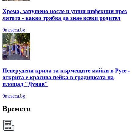
Хрема, запушено носле и ушни инфекции през
лятотo - какво трябва да знае всеки родител
9meseca.bg
Пеперудени крила за кърмещите майки в Русе -
открита е красива пейка в градинката на
площад "Дунав"
9meseca.bg
Времето