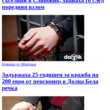
съселяни в Сливовик, хванаха го след
поредния взлом
Новини от Монтана
Задържаха 25-годишен за кражба на
200 евро от пенсионер в Долна Бела
речка