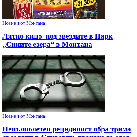
Новини от Монтана
Лятно кино под звездите в Парк
„Сините езера“ в Монтана
Новини от Монтана
Непълнолетен рецидивист обра трима