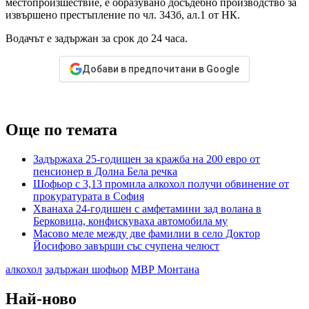
местопроизшествие, е образувано досъдебно производство за
извършено престъпление по чл. 343б, ал.1 от НК.
Водачът е задържан за срок до 24 часа.
Добави в предпочитани в Google
Още по темата
Задържаха 25-годишен за кражба на 200 евро от
пенсионер в Долна Бела речка
Шофьор с 3,13 промила алкохол получи обвинение от
прокуратурата в София
Хванаха 24-годишен с амфетамини зад волана в
Берковица, конфискуваха автомобила му
Масово меле между две фамилии в село Доктор
Йосифово завърши със счупена челюст
алкохол
задържан шофьор
МВР Монтана
Най-ново