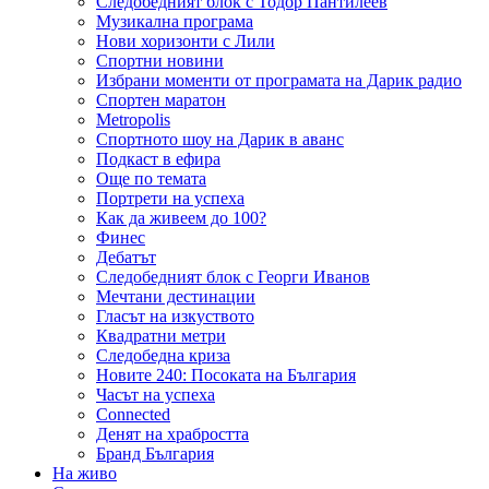
Следобедният блок с Тодор Пантилеев
Музикална програма
Нови хоризонти с Лили
Спортни новини
Избрани моменти от програмата на Дарик радио
Спортен маратон
Metropolis
Спортното шоу на Дарик в аванс
Подкаст в ефира
Още по темата
Портрети на успеха
Как да живеем до 100?
Финес
Дебатът
Следобедният блок с Георги Иванов
Мечтани дестинации
Гласът на изкуството
Квадратни метри
Следобедна криза
Новите 240: Посоката на България
Часът на успеха
Connected
Денят на храбростта
Бранд България
На живо