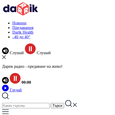
Новини
Предавания
Darik Health
„40 до 40“
Слушай
Слушай
Дарик радио - предаване на живо!
00:00
Гледай