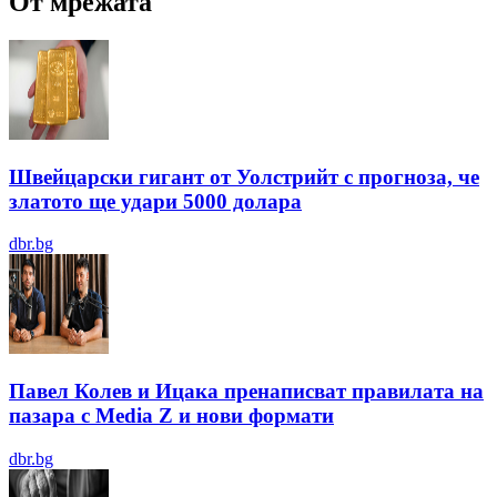
От мрежата
Швейцарски гигант от Уолстрийт с прогноза, че
златото ще удари 5000 долара
dbr.bg
Павел Колев и Ицака пренаписват правилата на
пазара с Media Z и нови формати
dbr.bg