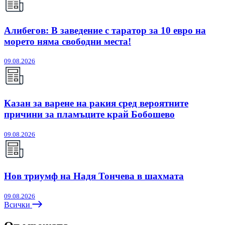
Алибегов: В заведение с таратор за 10 евро на
морето няма свободни места!
09.08.2026
Казан за варене на ракия сред вероятните
причини за пламъците край Бобошево
09.08.2026
Нов триумф на Надя Тончева в шахмата
09.08.2026
Всички