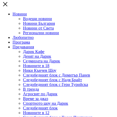
Новини
Водещи новини
Новини България
Новини от Света
Регионални новини
Любопитно
Програма
Предавания
Дарик Кафе
Денят на Дарик
Седмицата на Дарик
Новините в 18
Ники Кънчев Шоу
Следобедният блок с Димитър Панев
Следобедният блок с Надя Брайт
Следобедният блок с Гери Турийска
В тренда
Агросвят по Дарик
Време за джаз
Спортното шоу на Дарик
Следобедният блок
Новините в 12