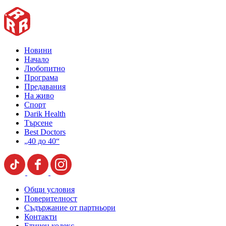
Новини
Начало
Любопитно
Програма
Предавания
На живо
Спорт
Darik Health
Търсене
Best Doctors
„40 до 40“
Общи условия
Поверителност
Съдържание от партньори
Контакти
Етичен кодекс