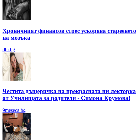
Хроничният финансов стрес ускорява стареенето
на мозъка
dbr.bg
Честита дъщеричка на прекрасната ни лекторка
от Училищата за родители - Симона Крумова!
9meseca.bg