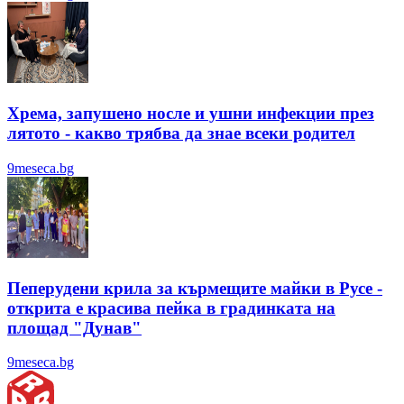
Хрема, запушено носле и ушни инфекции през
лятотo - какво трябва да знае всеки родител
9meseca.bg
Пеперудени крила за кърмещите майки в Русе -
открита е красива пейка в градинката на
площад "Дунав"
9meseca.bg