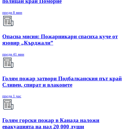
полицаи край Поморие
преди 8 мин
Опасна мисия: Пожарникари спасиха куче от
язовир „Кърджали”
преди 41 мин
Голям пожар затвори Подбалканския път край
Сливен, спират и влаковете
преди 1 час
Голям горски пожар в Канада наложи
евакуацията на над 20 000 души