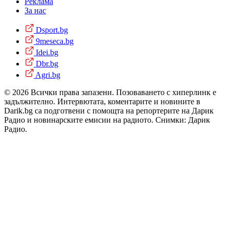
Реклама
За нас
Dsport.bg
9meseca.bg
Idei.bg
Dbr.bg
Agri.bg
© 2026 Всички права запазени. Позоваването с хиперлинк е
задължително. Интервютата, коментарите и новините в
Darik.bg са подготвени с помощта на репортерите на Дарик
Радио и новинарските емисии на радиото. Снимки: Дарик
Радио.