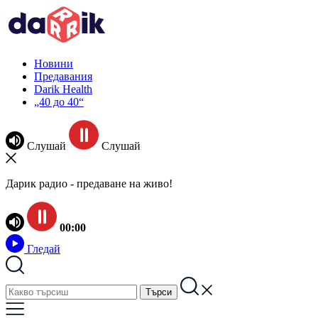
Новини
Предавания
Darik Health
„40 до 40“
Слушай
Слушай
Дарик радио - предаване на живо!
00:00
Гледай