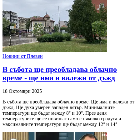
Новини от Плевен
В събота ще преобладава облачно
време - ще има и валежи от дъжд
18 Октомври 2025
В събота ще преобладава облачно време. Ще има и валежи от
дъжд. Ще духа умерен западен вятър. Минималните
температури ще бъдат между 8° и 10°. През деня
температурите ще се повишат само с няколко градуса и
максималните температури ще бъдат между 12° и 14°