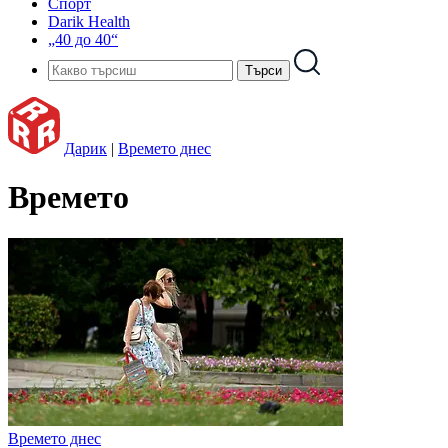
Спорт
Darik Health
„40 до 40“
Дарик
|
Времето днес
Времето
Времето днес