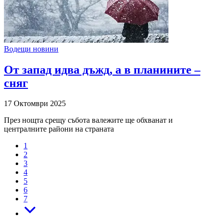
Водещи новини
От запад идва дъжд, а в планините –
сняг
17 Октомври 2025
През нощта срещу събота валежите ще обхванат и
централните райони на страната
1
2
3
4
5
6
7