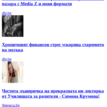
пазара с Media Z и нови формати
dbr.bg
Хроничният финансов стрес ускорява стареенето
на мозъка
dbr.bg
Честита дъщеричка на прекрасната ни лекторка
от Училищата за родители - Симона Крумова!
9meseca.bg