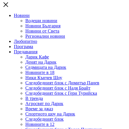
Новини
Водещи новини
Новини България
Новини от Света
Регионални новини
Любопитно
Програма
Предавания
Дарик Кафе
Денят на Дарик
Седмицата на Дарик
Новините в 18
Ники Кънчев Шоу
Следобедният блок с Димитър Панев
Следобедният блок с Надя Брайт
Следобедният блок с Гери Турийска
В тренда
Агросвят по Дарик
Време за джаз
Спортното шоу на Дарик
Следобедният блок
Новините в 12