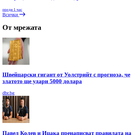
преди 1 час
Всички
От мрежата
Швейцарски гигант от Уолстрийт с прогноза, че
златото ще удари 5000 долара
dbr.bg
Павел Колев и Ицака пренаписват правилата на