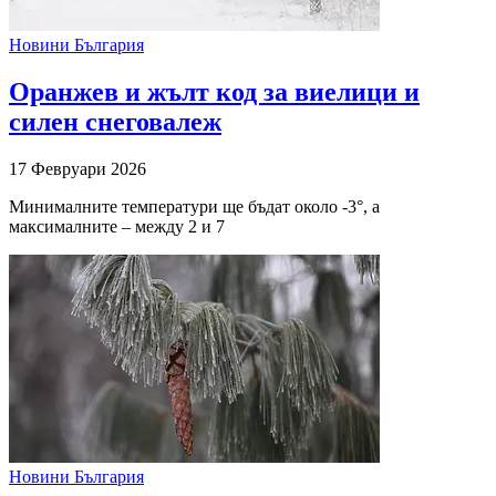
Новини България
Оранжев и жълт код за виелици и
силен снеговалеж
17 Февруари 2026
Минималните температури ще бъдат около -3°, а
максималните – между 2 и 7
Новини България