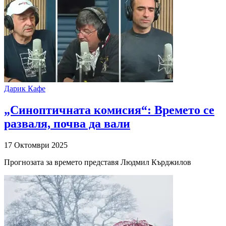
Дарик Кафе
„Синоптичната комисия“: Времето се
разваля, почва да вали
17 Октомври 2025
Прогнозата за времето представя Людмил Кърджилов