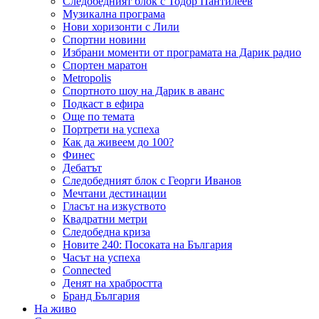
Следобедният блок с Тодор Пантилеев
Музикална програма
Нови хоризонти с Лили
Спортни новини
Избрани моменти от програмата на Дарик радио
Спортен маратон
Metropolis
Спортното шоу на Дарик в аванс
Подкаст в ефира
Още по темата
Портрети на успеха
Как да живеем до 100?
Финес
Дебатът
Следобедният блок с Георги Иванов
Мечтани дестинации
Гласът на изкуството
Квадратни метри
Следобедна криза
Новите 240: Посоката на България
Часът на успеха
Connected
Денят на храбростта
Бранд България
На живо