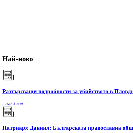
Най-ново
Разтърсващи подробности за убийството в Пловди
преди 2 мин
Патриарх Даниил: Българската православна общ