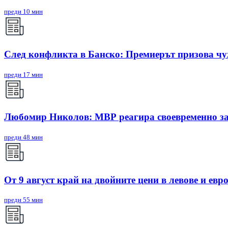
преди 10 мин
След конфликта в Банско: Премиерът призова чу
преди 17 мин
Любомир Николов: МВР реагира своевременно за
преди 48 мин
От 9 август край на двойните цени в левове и евро
преди 55 мин