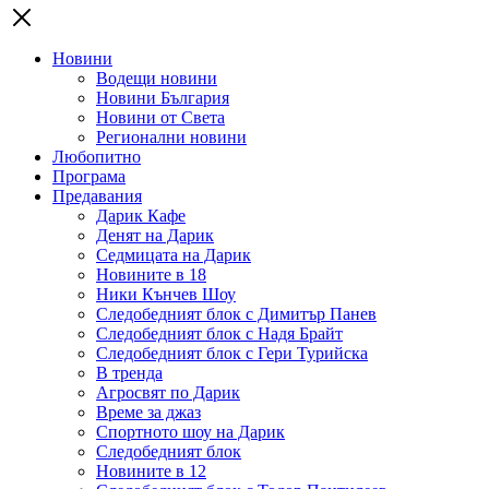
Новини
Водещи новини
Новини България
Новини от Света
Регионални новини
Любопитно
Програма
Предавания
Дарик Кафе
Денят на Дарик
Седмицата на Дарик
Новините в 18
Ники Кънчев Шоу
Следобедният блок с Димитър Панев
Следобедният блок с Надя Брайт
Следобедният блок с Гери Турийска
В тренда
Агросвят по Дарик
Време за джаз
Спортното шоу на Дарик
Следобедният блок
Новините в 12