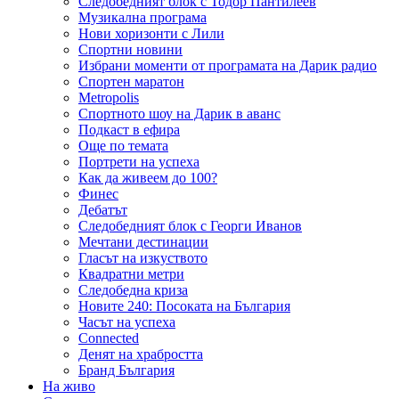
Следобедният блок с Тодор Пантилеев
Музикална програма
Нови хоризонти с Лили
Спортни новини
Избрани моменти от програмата на Дарик радио
Спортен маратон
Metropolis
Спортното шоу на Дарик в аванс
Подкаст в ефира
Още по темата
Портрети на успеха
Как да живеем до 100?
Финес
Дебатът
Следобедният блок с Георги Иванов
Мечтани дестинации
Гласът на изкуството
Квадратни метри
Следобедна криза
Новите 240: Посоката на България
Часът на успеха
Connected
Денят на храбростта
Бранд България
На живо