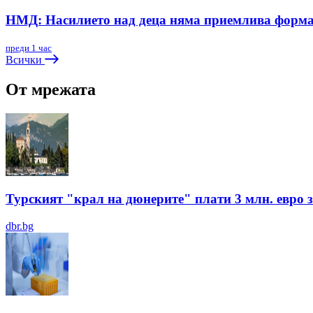
НМД: Насилието над деца няма приемлива форм
преди 1 час
Всички
От мрежата
Турският "крал на дюнерите" плати 3 млн. евро з
dbr.bg