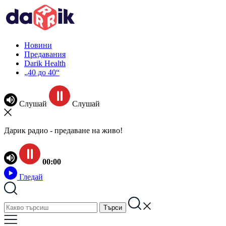
Новини
Предавания
Darik Health
„40 до 40“
Слушай
Слушай
Дарик радио - предаване на живо!
00:00
Гледай