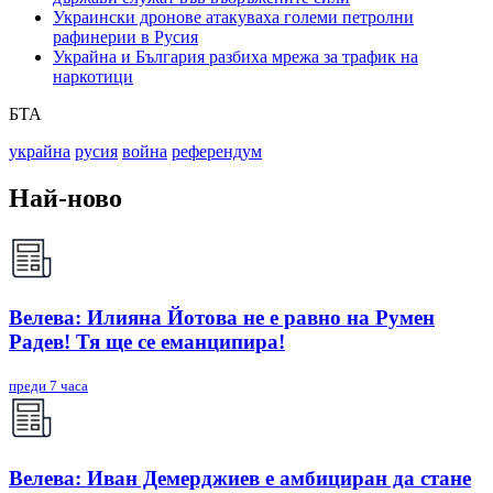
Украински дронове атакуваха големи петролни
рафинерии в Русия
Украйна и България разбиха мрежа за трафик на
наркотици
БТА
украйна
русия
война
референдум
Най-ново
Велева: Илияна Йотова не е равно на Румен
Радев! Тя ще се еманципира!
преди 7 часа
Велева: Иван Демерджиев е амбициран да стане