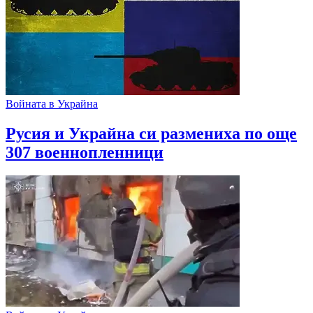
Войната в Украйна
Русия и Украйна си размениха по още
307 военнопленници