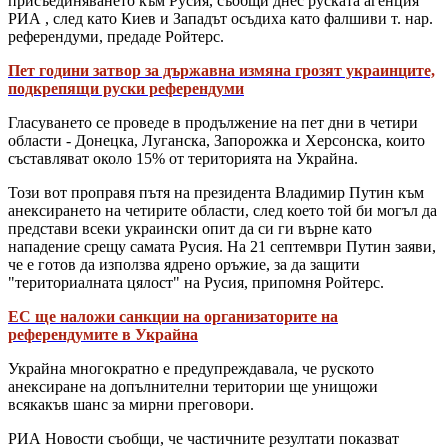
присъединяването към Русия, съобщи днес руската агенция
РИА , след като Киев и Западът осъдиха като фалшиви т. нар.
референдуми, предаде Ройтерс.
Пет години затвор за държавна измяна грозят украинците,
подкрепящи руски референдуми
Гласуването се проведе в продължение на пет дни в четири
области - Донецка, Луганска, Запорожка и Херсонска, които
съставляват около 15% от територията на Украйна.
Този вот проправя пътя на президента Владимир Путин към
анексирането на четирите области, след което той би могъл да
представи всеки украински опит да си ги върне като
нападение срещу самата Русия. На 21 септември Путин заяви,
че е готов да използва ядрено оръжие, за да защити
"териториалната цялост" на Русия, припомня Ройтерс.
ЕС ще наложи санкции на организаторите на
референдумите в Украйна
Украйна многократно е предупреждавала, че руското
анексиране на допълнителни територии ще унищожи
всякакъв шанс за мирни преговори.
РИА Новости съобщи, че частичните резултати показват