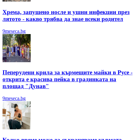
Хрема, запушено носле и ушни инфекции през
лятотo - какво трябва да знае всеки родител
9meseca.bg
Пеперудени крила за кърмещите майки в Русе -
открита е красива пейка в градинката на
площад "Дунав"
9meseca.bg
Колко време може да съхраняваме кърмата -