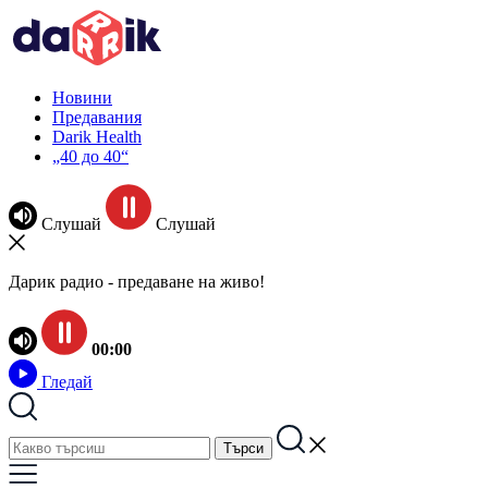
Новини
Предавания
Darik Health
„40 до 40“
Слушай
Слушай
Дарик радио - предаване на живо!
00:00
Гледай