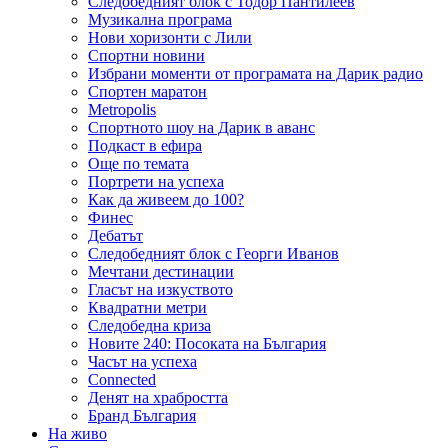
Следобедният блок с Тодор Пантилеев
Музикална програма
Нови хоризонти с Лили
Спортни новини
Избрани моменти от програмата на Дарик радио
Спортен маратон
Metropolis
Спортното шоу на Дарик в аванс
Подкаст в ефира
Още по темата
Портрети на успеха
Как да живеем до 100?
Финес
Дебатът
Следобедният блок с Георги Иванов
Мечтани дестинации
Гласът на изкуството
Квадратни метри
Следобедна криза
Новите 240: Посоката на България
Часът на успеха
Connected
Денят на храбростта
Бранд България
На живо