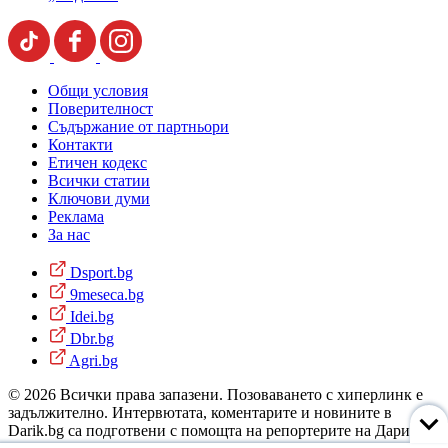
Общи условия
Поверителност
Съдържание от партньори
Контакти
Етичен кодекс
Всички статии
Ключови думи
Реклама
За нас
Dsport.bg
9meseca.bg
Idei.bg
Dbr.bg
Agri.bg
© 2026 Всички права запазени. Позоваването с хиперлинк е
задължително. Интервютата, коментарите и новините в
Darik.bg са подготвени с помощта на репортерите на Дарик