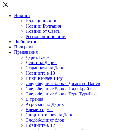
Новини
Водещи новини
Новини България
Новини от Света
Регионални новини
Любопитно
Програма
Предавания
Дарик Кафе
Денят на Дарик
Седмицата на Дарик
Новините в 18
Ники Кънчев Шоу
Следобедният блок с Димитър Панев
Следобедният блок с Надя Брайт
Следобедният блок с Гери Турийска
В тренда
Агросвят по Дарик
Време за джаз
Спортното шоу на Дарик
Следобедният блок
Новините в 12