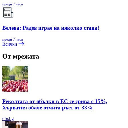
преди 7 часа
Велева: Радев играе на няколко стана!
преди 7 часа
Всички
От мрежата
Реколтата от ябълки в ЕС се срива с 15%,
Хърватия обаче отчита ръст от 33%
dbr.bg