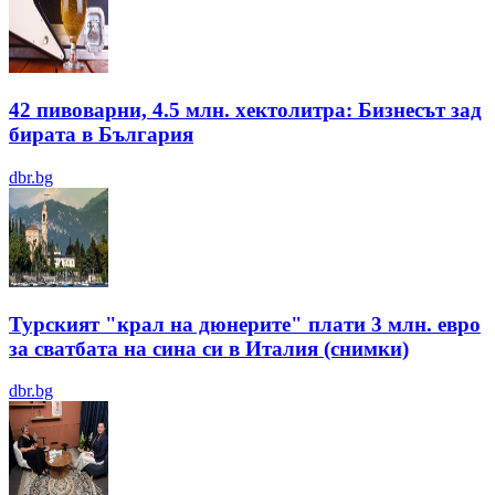
42 пивоварни, 4.5 млн. хектолитра: Бизнесът зад
бирата в България
dbr.bg
Турският "крал на дюнерите" плати 3 млн. евро
за сватбата на сина си в Италия (снимки)
dbr.bg