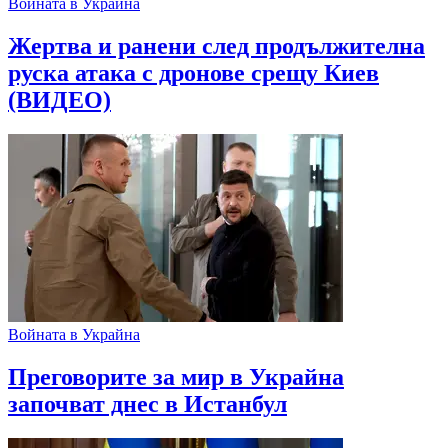
Войната в Украйна
Жертва и ранени след продължителна
руска атака с дронове срещу Киев
(ВИДЕО)
Войната в Украйна
Преговорите за мир в Украйна
започват днес в Истанбул