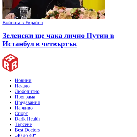
Войната в Украйна
Зеленски ще чака лично Путин в
Истанбул в четвъртък
Новини
Начало
Любопитно
Програма
Предавания
На живо
Спорт
Darik Health
Търсене
Best Doctors
„40 до 40“