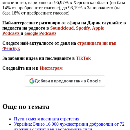
мнозинство, вариращо от 96,97% в Херсонска област (на база
14% от преброените гласове), до 98,19% в Запорожието (на
база 18% от преброените гласове).
Най-интересните разговори от ефира на Дарик слушайте в
подкаста на радиото в
Soundcloud
,
Spotify
,
Apple
Podcasts
и
Google Podcasts
Следете най-актуалното от деня на
страницата ни във
Фейсбук
За забавни видеа ни последвайте в
TikTok
Следвайте ни и в
Инстаграм
Добави в предпочитани в Google
Още по темата
Путин сменя военната стратегия
Украйна: Близо 16 000 чуждестранни доброволци от 72
държави служат във въоръжените сили