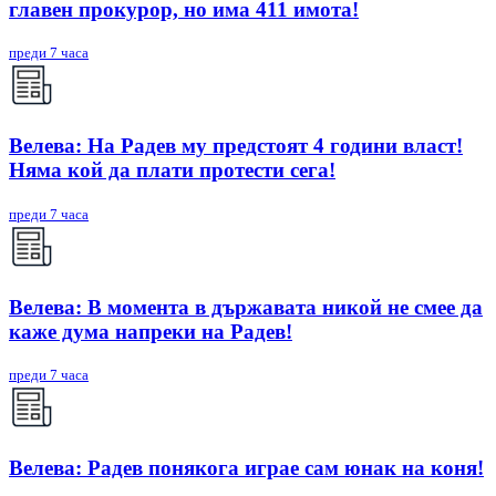
главен прокурор, но има 411 имота!
преди 7 часа
Велева: На Радев му предстоят 4 години власт!
Няма кой да плати протести сега!
преди 7 часа
Велева: В момента в държавата никой не смее да
каже дума напреки на Радев!
преди 7 часа
Велева: Радев понякога играе сам юнак на коня!