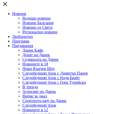
Новини
Водещи новини
Новини България
Новини от Света
Регионални новини
Любопитно
Програма
Предавания
Дарик Кафе
Денят на Дарик
Седмицата на Дарик
Новините в 18
Ники Кънчев Шоу
Следобедният блок с Димитър Панев
Следобедният блок с Надя Брайт
Следобедният блок с Гери Турийска
В тренда
Агросвят по Дарик
Време за джаз
Спортното шоу на Дарик
Следобедният блок
Новините в 12