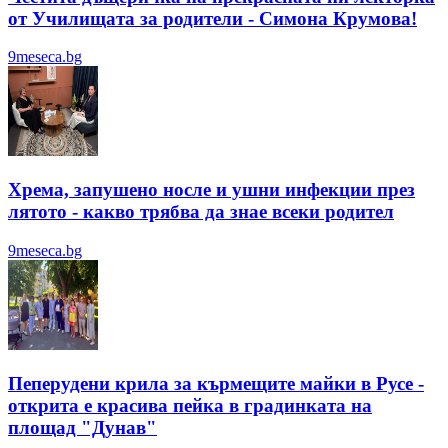
от Училищата за родители - Симона Крумова!
9meseca.bg
Хрема, запушено носле и ушни инфекции през
лятотo - какво трябва да знае всеки родител
9meseca.bg
Пеперудени крила за кърмещите майки в Русе -
открита е красива пейка в градинката на
площад "Дунав"