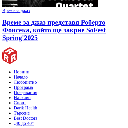
Време за джаз
Време за джаз представя Роберто
Фонсека, който ще закрие SoFest
Spring'2025
Новини
Начало
Любопитно
Програма
Предавания
На живо
Спорт
Darik Health
Търсене
Best Doctors
„40 до 40“