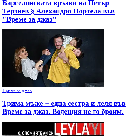
Барселонската връзка на Петър
Терзиев § Алехандро Портела във
"Време за джаз"
Време за джаз
Трима мъже + една сестра и леля във
Време за джаз. Водещия не го броим.