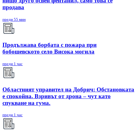
нищо друго освен фентанил, само това се
продава
преди 55 мин
Продължава борбата с пожара при
бобошевското село Висока могила
преди 1 час
Областният управител на Добрич: Обстановката
е спокойна. Взривът от дрона – чут като
спукване на гума.
преди 1 час