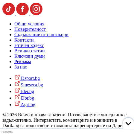
Общи условия
Поверителност
Съдържание от партньори
Контакти
Етичен кодекс
Всички статии
Ключови думи
Реклама
За нас
Dsport.bg
9meseca.bg
Idei.bg
Dbr.bg
Agri.bg
© 2026 Всички права запазени. Позоваването с хиперлинк е
задължително. Интервютата, коментарите и новините в
Darik.bg са подготвени с помощта на репортерите на Дарик
Радио и новинарските емисии на радиото. Снимки: Дарик
РЕКЛАМА