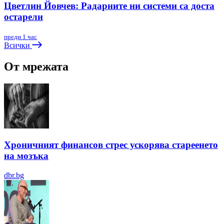
Цветлин Йовчев: Радарните ни системи са доста
остарели
преди 1 час
Всички
От мрежата
Хроничният финансов стрес ускорява стареенето
на мозъка
dbr.bg