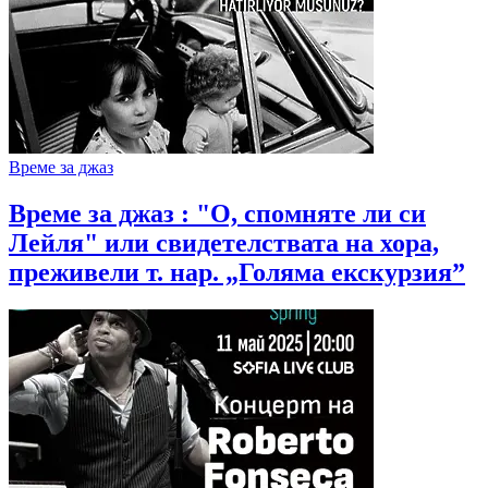
Време за джаз
Време за джаз : "О, спомняте ли си
Лейля" или свидетелствата на хора,
преживели т. нар. „Голяма екскурзия”