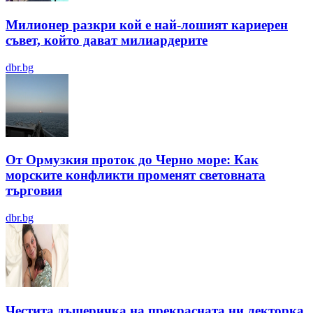
Милионер разкри кой е най-лошият кариерен
съвет, който дават милиардерите
dbr.bg
От Ормузкия проток до Черно море: Как
морските конфликти променят световната
търговия
dbr.bg
Честита дъщеричка на прекрасната ни лекторка