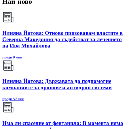
Най-ново
Илияна Йотова: Отново призовавам властите в
Северна Македония да съдействат за лечението
на Ива Михайлова
преди 9 мин
Илияна Йотова: Държавата да подпомогне
компаниите за дронове и антидрон системи
преди 52 мин
Има ли спасение от фентанила: В момента няма