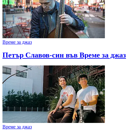
Време за джаз
Петър Славов-син във Време за джаз
Време за джаз