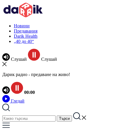
Новини
Предавания
Darik Health
„40 до 40“
Слушай
Слушай
Дарик радио - предаване на живо!
00:00
Гледай