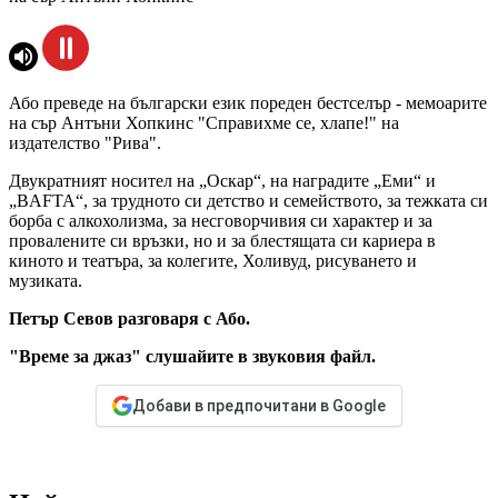
Або преведе на български език пореден бестселър - мемоарите
на сър Антъни Хопкинс "Справихме се, хлапе!" на
издателство "Рива".
Двукратният носител на „Оскар“, на наградите „Еми“ и
„BAFTA“, за трудното си детство и семейството, за тежката си
борба с алкохолизма, за несговорчивия си характер и за
провалените си връзки, но и за блестящата си кариера в
киното и театъра, за колегите, Холивуд, рисуването и
музиката.
Петър Севов разговаря с Або.
"Време за джаз" слушайите в звуковия файл.
Добави в предпочитани в Google