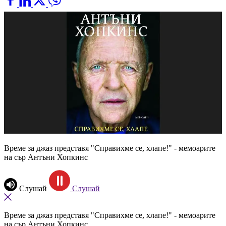
Време за джаз представя "Справихме се, хлапе!" - мемоарите
на сър Антъни Хопкинс
Слушай
Слушай
Време за джаз представя "Справихме се, хлапе!" - мемоарите
на сър Антъни Хопкинс