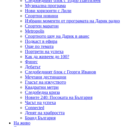
Следобедният блок с Тодор Пантилеев
Музикална програма
Нови хоризонти с Лили
Спортни новини
Избрани моменти от програмата на Дарик радио
Спортен маратон
Metropolis
Спортното шоу на Дарик в аванс
Подкаст в ефира
Още по темата
Портрети на успеха
Как да живеем до 100?
Финес
Дебатът
Следобедният блок с Георги Иванов
Мечтани дестинации
Гласът на изкуството
Квадратни метри
Следобедна криза
Новите 240: Посоката на България
Часът на успеха
Connected
Денят на храбростта
Бранд България
На живо