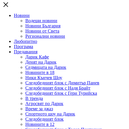
Новини
Водещи новини
Новини България
Новини от Света
Регионални новини
Любопитно
Програма
Предавания
Дарик Кафе
Денят на Дарик
Седмицата на Дарик
Новините в 18
Ники Кънчев Шоу
Следобедният блок с Димитър Панев
Следобедният блок с Надя Брайт
Следобедният блок с Гери Турийска
В тренда
Агросвят по Дарик
Време за джаз
Спортното шоу на Дарик
Следобедният блок
Новините в 12