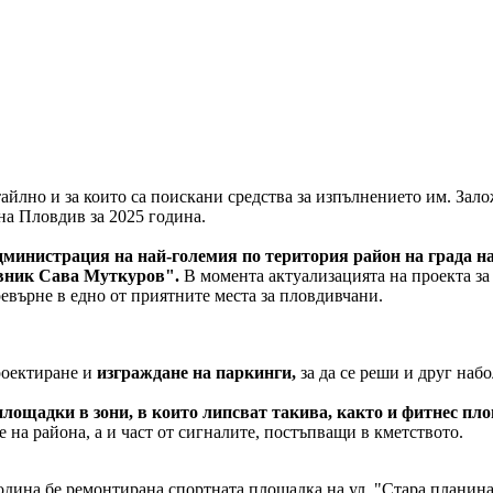
йлно и за които са поискани средства за изпълнението им. Зало
на Пловдив за 2025 година.
дминистрация на най-големия по територия район на града нас
овник Сава Муткуров".
В момента актуализацията на проекта за 
ревърне в едно от приятните места за пловдивчани.
роектиране и
изграждане на паркинги,
за да се реши и друг наб
площадки в зони, в които липсват такива, както и фитнес пл
 на района, а и част от сигналите, постъпващи в кметството.
одина бе ремонтирана спортната площадка на ул. "Стара планина