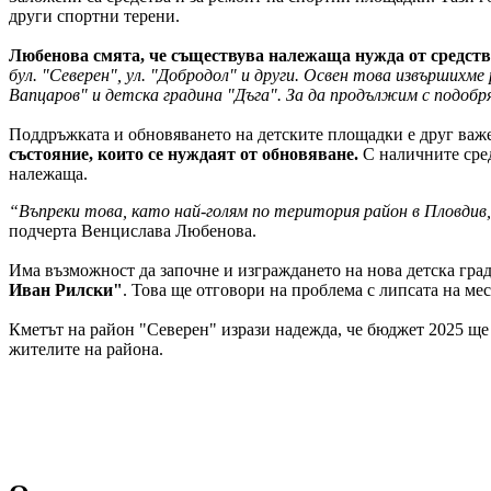
други спортни терени.
Любенова смята, че съществува належаща нужда от средств
бул. "Северен", ул. "Добродол" и други. Освен това извърших
Вапцаров" и детска градина "Дъга". За да продължим с подоб
Поддръжката и обновяването на детските площадки е друг важ
състояние, които се нуждаят от обновяване.
С наличните сред
належаща.
“Въпреки това, като най-голям по територия район в Пловди
подчерта Венцислава Любенова.
Има възможност да започне и изграждането на нова детска град
Иван Рилски"
. Това ще отговори на проблема с липсата на мес
Кметът на район "Северен" изрази надежда, че бюджет 2025 ще 
жителите на района.