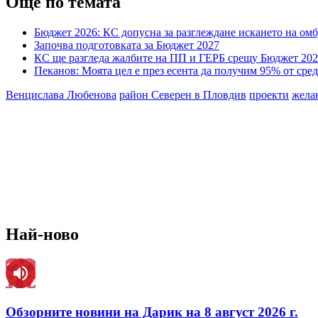
Още по темата
Бюджет 2026: КС допусна за разглеждане искането на ом
Започва подготовката за Бюджет 2027
КС ще разгледа жалбите на ПП и ГЕРБ срещу Бюджет 20
Пеканов: Моята цел е през есента да получим 95% от сред
Венцислава Любенова
район Северен в Пловдив
проекти
жела
Най-ново
Обзорните новини на Дарик на 8 август 2026 г.