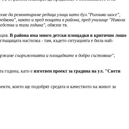
хме да ремонтираме редица улици като бул."Рогошко шосе",
ейкови", както и пред пощата в района, пред училище "Никола
едства и тази година"
, обясни тя.
ация.
В района има много детски площадки в критично лошо
лъщащата настилка - там, където ситуацията е била най-
ддържаме съоръженията и площадките в добро състояние"
,
та година, като е
изготвен проект за градина на ул. "Свети
екти, които ще подобрят средата и качеството на живот за