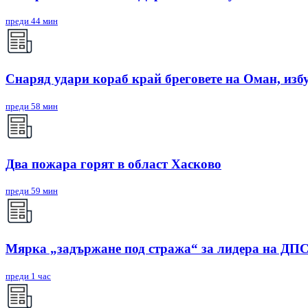
преди 44 мин
Снаряд удари кораб край бреговете на Оман, изб
преди 58 мин
Два пожара горят в област Хасково
преди 59 мин
Мярка „задържане под стража“ за лидера на ДП
преди 1 час