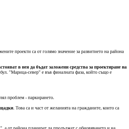
жените проекти са от голямо значение за развитието на района
тояват в нея да бъдат заложени средства за проектиране на
бул. "Марица-север" е във финалната фаза, който също е
олял проблем - паркирането.
ощадки
. Това са и част от желанията на гражданите, които са
", а от района планират да продължат с обновяването и на