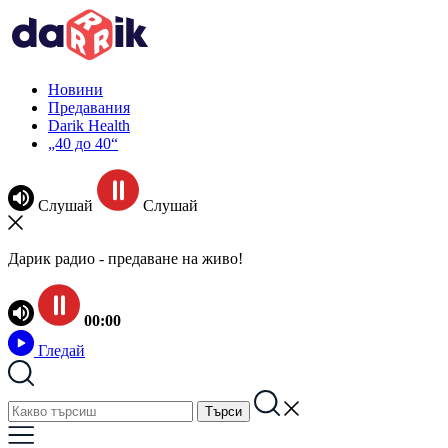
Новини
Предавания
Darik Health
„40 до 40“
Слушай
Слушай
Дарик радио - предаване на живо!
00:00
Гледай