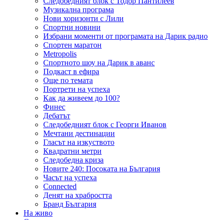
Следобедният блок с Тодор Пантилеев
Музикална програма
Нови хоризонти с Лили
Спортни новини
Избрани моменти от програмата на Дарик радио
Спортен маратон
Metropolis
Спортното шоу на Дарик в аванс
Подкаст в ефира
Още по темата
Портрети на успеха
Как да живеем до 100?
Финес
Дебатът
Следобедният блок с Георги Иванов
Мечтани дестинации
Гласът на изкуството
Квадратни метри
Следобедна криза
Новите 240: Посоката на България
Часът на успеха
Connected
Денят на храбростта
Бранд България
На живо