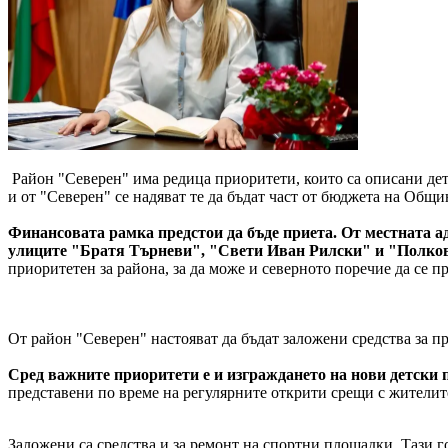
Район "Северен" има редица приоритети, които са описани дета
и от "Северен" се надяват те да бъдат част от бюджета на Общи
Финансовата рамка предстои да бъде приета. От местната а
улиците "Братя Търневи", "Свети Иван Рилски" и "Полк
приоритетен за района, за да може и северното поречие да се п
От район "Северен" настояват да бъдат заложени средства за п
Сред важните приоритети е и изграждането на нови детски 
представени по време на регулярните открити срещи с жителите
Заложени са средства и за ремонт на спортни площадки. Тази г