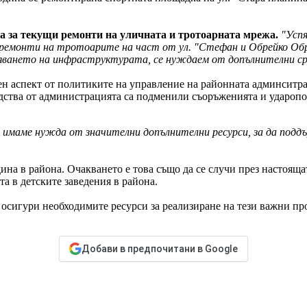
а за текущи ремонти на уличната и тротоарната мрежа.
"Успя
ме ремонти на тротоарите на част от ул. "Стефан и Обрейко Обр
ряването на инфраструктурата, се нуждаем от допълнителни ср
ен аспект от политиките на управление на районната админситр
ства от администрацията са подменили съоръженията и ударопог
в, имаме нужда от значителни допълнителни ресурси, за да по
ина в района. Очакването е това също да се случи през настояща
та в детските заведения в района.
осигури необходимите ресурси за реализиране на тези важни про
Добави в предпочитани в Google