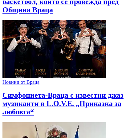
баскетбол, който се провежда пред
Община Враца
Новини от Враца
Симфониета-Враца с известни джаз
музиканти в L.O.V.E. „Приказка за
любовта“