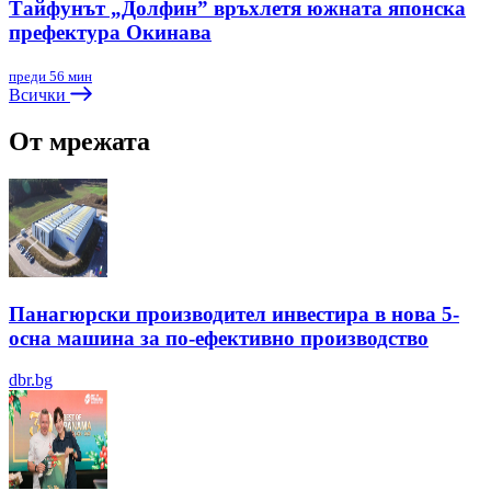
Тайфунът „Долфин” връхлетя южната японска
префектура Окинава
преди 56 мин
Всички
От мрежата
Панагюрски производител инвестира в нова 5-
осна машина за по-ефективно производство
dbr.bg