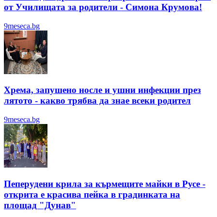
от Училищата за родители - Симона Крумова!
9meseca.bg
Хрема, запушено носле и ушни инфекции през
лятотo - какво трябва да знае всеки родител
9meseca.bg
Пеперудени крила за кърмещите майки в Русе -
открита е красива пейка в градинката на
площад "Дунав"