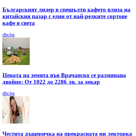
Българският лидер в спешълти кафето влиза на
китайския пазар с едни от най-редките сортове
кафе в света
dbr.bg
Цената на земята във Врачанско се разминава
двойно: От 1022 до 2286 лв. за декар
dbr.bg
Честита дъщеричка на прекрасната ни лекторка