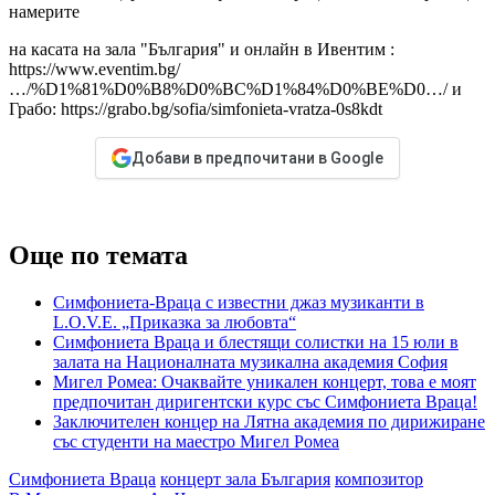
намерите
на касата на зала "България" и онлайн в Ивентим :
https://www.eventim.bg/
…/%D1%81%D0%B8%D0%BC%D1%84%D0%BE%D0…/ и
Грабо: https://grabo.bg/sofia/simfonieta-vratza-0s8kdt
Добави в предпочитани в Google
Още по темата
Симфониета-Враца с известни джаз музиканти в
L.O.V.E. „Приказка за любовта“
Симфониета Враца и блестящи солистки на 15 юли в
залата на Националната музикална академия София
Мигел Ромеа: Очаквайте уникален концерт, това е моят
предпочитан диригентски курс със Симфониета Враца!
Заключителен концер на Лятна академия по дирижиране
със студенти на маестро Мигел Ромеа
Симфониета Враца
концерт зала България
композитор