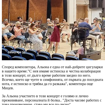
Според композитора, Альона е една от най-добрите цигуларки
в нашето време."С нея имаме истинска и честна колаборация
в този концерт, от дълго време работим заедно по него.
Всичко, което ще чуете в симфонията, от първата до поседната
нота, е истинско и трябва да го разкажа", коментира още
Мицев.
За Альона участието в този концерт е голямо и лично
преживяване, персоналната й болка.. "Доста часове работих с
това произведение, става ми все по-лесно".