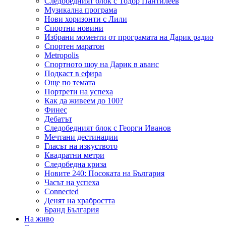
Следобедният блок с Тодор Пантилеев
Музикална програма
Нови хоризонти с Лили
Спортни новини
Избрани моменти от програмата на Дарик радио
Спортен маратон
Metropolis
Спортното шоу на Дарик в аванс
Подкаст в ефира
Още по темата
Портрети на успеха
Как да живеем до 100?
Финес
Дебатът
Следобедният блок с Георги Иванов
Мечтани дестинации
Гласът на изкуството
Квадратни метри
Следобедна криза
Новите 240: Посоката на България
Часът на успеха
Connected
Денят на храбростта
Бранд България
На живо