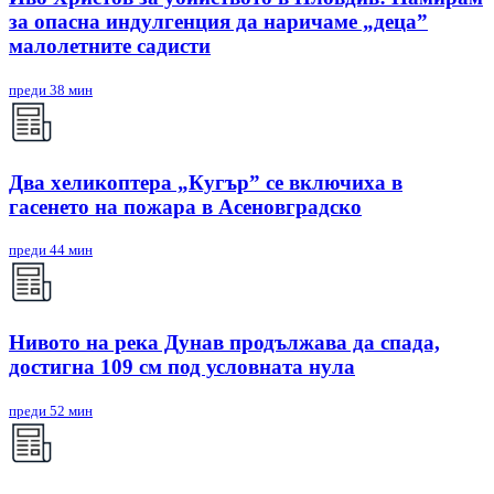
за опасна индулгенция да наричаме „деца”
малолетните садисти
преди 38 мин
Два хеликоптера „Кугър” се включиха в
гасенето на пожара в Асеновградско
преди 44 мин
Нивото на река Дунав продължава да спада,
достигна 109 см под условната нула
преди 52 мин