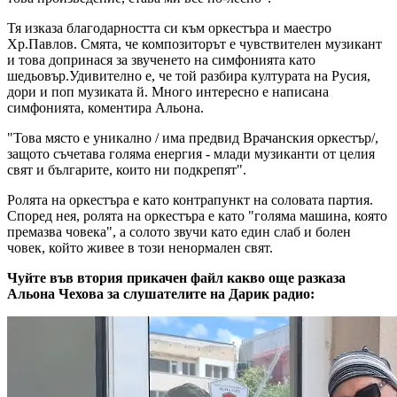
Тя изказа благодарността си към оркестъра и маестро
Хр.Павлов. Смята, че композиторът е чувствителен музикант
и това допринася за звученето на симфонията като
шедьовър.Удивително е, че той разбира културата на Русия,
дори и поп музиката й. Много интересно е написана
симфонията, коментира Альона.
"Това място е уникално / има предвид Врачанския оркестър/,
защото съчетава голяма енергия - млади музиканти от целия
свят и българите, които ни подкрепят".
Ролята на оркестъра е като контрапункт на соловата партия.
Според нея, ролята на оркестъра е като "голяма машина, която
премазва човека", а солото звучи като един слаб и болен
човек, който живее в този ненормален свят.
Чуйте във втория прикачен файл какво още разказа
Альона Чехова за слушателите на Дарик радио: