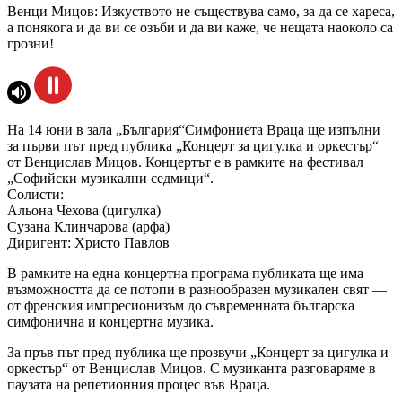
Венци Мицов: Изкуството не съществува само, за да се хареса,
а понякога и да ви се озъби и да ви каже, че нещата наоколо са
грозни!
На 14 юни в зала „България“Симфониета Враца ще изпълни
за първи път пред публика „Концерт за цигулка и оркестър“
от Венцислав Мицов. Концертът е в рамките на фестивал
„Софийски музикални седмици“.
Солисти:
Альона Чехова (цигулка)
Сузана Клинчарова (арфа)
Диригент: Христо Павлов
В рамките на една концертна програма публиката ще има
възможността да се потопи в разнообразен музикален свят —
от френския импресионизъм до съвременната българска
симфонична и концертна музика.
За пръв път пред публика ще прозвучи „Концерт за цигулка и
оркестър“ от Венцислав Мицов. С музиканта разговаряме в
паузата на репетионния процес във Враца.