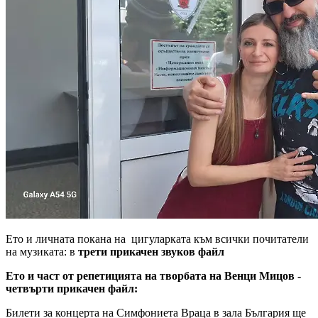
Ето и личната покана на цигуларката към всички почитатели
на музиката: в
трети прикачен звуков файл
Ето и част от репетицията на творбата на Венци Мицов -
четвърти прикачен файл:
Билети за концерта на Симфониета Враца в зала България ще