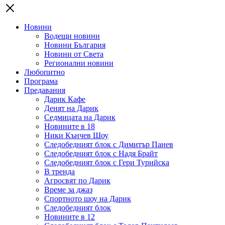
Новини
Водещи новини
Новини България
Новини от Света
Регионални новини
Любопитно
Програма
Предавания
Дарик Кафе
Денят на Дарик
Седмицата на Дарик
Новините в 18
Ники Кънчев Шоу
Следобедният блок с Димитър Панев
Следобедният блок с Надя Брайт
Следобедният блок с Гери Турийска
В тренда
Агросвят по Дарик
Време за джаз
Спортното шоу на Дарик
Следобедният блок
Новините в 12