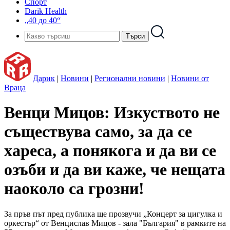
Спорт
Darik Health
„40 до 40“
Дарик
|
Новини
|
Регионални новини
|
Новини от
Враца
Венци Мицов: Изкуството не
съществува само, за да се
хареса, а понякога и да ви се
озъби и да ви каже, че нещата
наоколо са грозни!
За пръв път пред публика ще прозвучи „Концерт за цигулка и
оркестър“ от Венцислав Мицов - зала "България" в рамките на