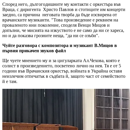
Според него, дългогодишните му контакти с оркестъра във
Враца, с диригента Христо Павлов и стотиците им концерти
заедно, са причина неговата творба да бъде изсвирена от
врачанските музиканти. "Това произведение е реквием на
проваленото нни поколение, споделя Венци Мицов и
допълни, че мисията на изкуството е не само да ни се хареса,
но и да показва грозните неща, "да ни се озъби".
Чуйте разговора с композитора и музикант В.Мицов в
първия прикачен звуков файл
Ще чуете мнението му и за цигуларката Ал.Чехова, която е
солист в произведението, посветено лично на нея. Тя е от 5
години във Врачанския оркестър, войната в Украйна оставя
неизлечим отпечатък в съдбата й, защото част от семейството
й е там.