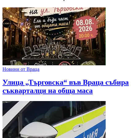
Новини от Враца
Улица „Търговска“ във Враца събира
съкварталци на обща маса