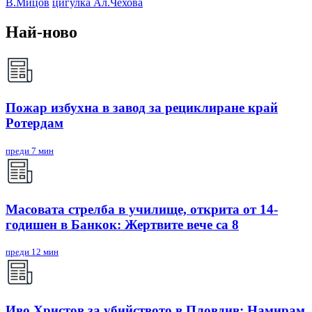
В.Мицов
цигулка Ал.Чехова
Най-ново
Пожар избухна в завод за рециклиране край
Ротердам
преди 7 мин
Масовата стрелба в училище, открита от 14-
годишен в Банкок: Жертвите вече са 8
преди 12 мин
Иво Христов за убийството в Пловдив: Намирам