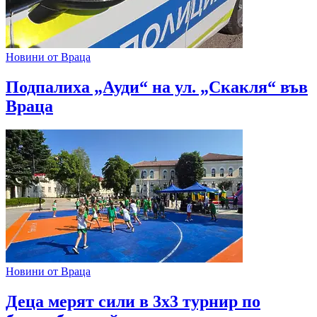
Новини от Враца
Подпалиха „Ауди“ на ул. „Скакля“ във
Враца
Новини от Враца
Деца мерят сили в 3х3 турнир по