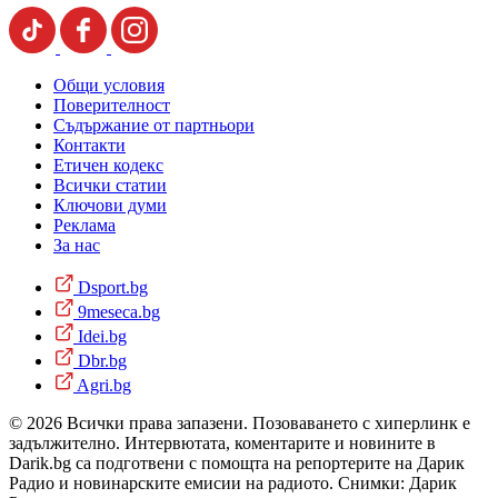
Общи условия
Поверителност
Съдържание от партньори
Контакти
Етичен кодекс
Всички статии
Ключови думи
Реклама
За нас
Dsport.bg
9meseca.bg
Idei.bg
Dbr.bg
Agri.bg
© 2026 Всички права запазени. Позоваването с хиперлинк е
задължително. Интервютата, коментарите и новините в
Darik.bg са подготвени с помощта на репортерите на Дарик
Радио и новинарските емисии на радиото. Снимки: Дарик