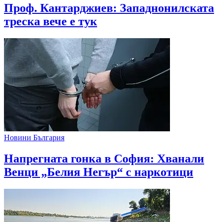
Проф. Кантарджиев: Западнонилската
треска вече е тук
Новини България
Напрегната гонка в София: Хванали
Венци „Белия Негър“ с наркотици