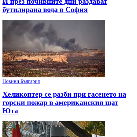
И през почивните дни раздават
бутилирана вода в София
Новини България
Хеликоптер се разби при гасенето на
горски пожар в американския щат
Юта