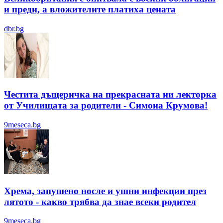
и преди, а вложителите платиха цената
dbr.bg
Честита дъщеричка на прекрасната ни лекторка
от Училищата за родители - Симона Крумова!
9meseca.bg
Хрема, запушено носле и ушни инфекции през
лятотo - какво трябва да знае всеки родител
9meseca.bg