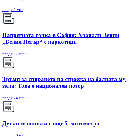
преди 2 мин
Напрегната гонка в София: Хванали Венци
„Белия Негър“ с наркотици
преди 17 мин
Тръмп за спирането на строежа на балната му
зала: Това е национален позор
преди 24 мин
Дунав се понижи с още 5 сантиметра
преди 26 мин