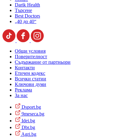
Darik Health
Търсене
Best Doctors
„40 до 40“
Общи условия
Поверителност
Съдържание от партньори
Контакти
Етичен кодекс
Всички статии
Ключови думи
Реклама
За нас
Dsport.bg
9meseca.bg
Idei.bg
Dbr.bg
Agri.bg