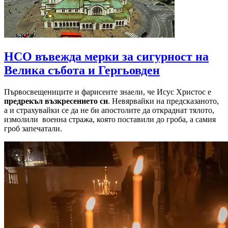
НСО въвежда мерки за сигурност на
Велика събота и Гергьовден
Първосвещениците и фарисеите знаели, че Исус Христос е
предрекъл възкресението си
. Невярвайки на предсказаното,
а и страхувайки се да не би апостолите да откраднат тялото,
измолили военна стража, която поставили до гроба, а самия
гроб запечатали.