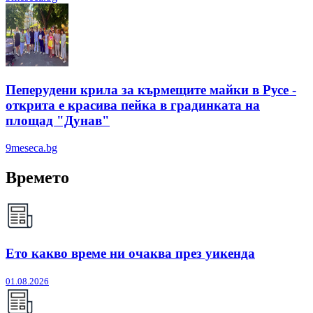
Пеперудени крила за кърмещите майки в Русе -
открита е красива пейка в градинката на
площад "Дунав"
9meseca.bg
Времето
Ето какво време ни очаква през уикенда
01.08.2026