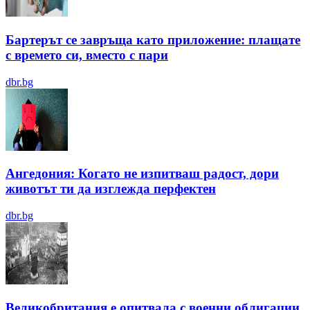
Бартерът се завръща като приложение: плащате
с времето си, вместо с пари
dbr.bg
Ангедония: Когато не изпитваш радост, дори
животът ти да изглежда перфектен
dbr.bg
Великобритания е опитвала с военни облигации