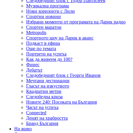
Следобедният блок с Тодор Пантилеев
Музикална програма
Нови хоризонти с Лили
Спортни новини
Избрани моменти от програмата на Дарик радио
Спортен маратон
Metropolis
Спортното шоу на Дарик в аванс
Подкаст в ефира
Още по темата
Портрети на успеха
Как да живеем до 100?
Финес
Дебатът
Следобедният блок с Георги Иванов
Мечтани дестинации
Гласът на изкуството
Квадратни метри
Следобедна криза
Новите 240: Посоката на България
Часът на успеха
Connected
Денят на храбростта
Бранд България
На живо