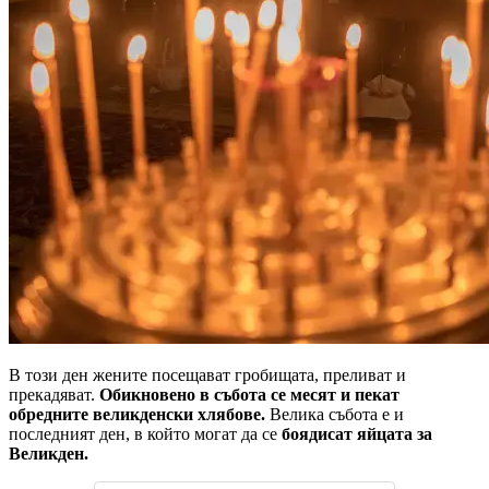
В този ден жените посещават гробищата, преливат и
прекадяват.
Обикновено в събота се месят и пекат
обредните великденски хлябове.
Велика събота е и
последният ден, в който могат да се
боядисат яйцата за
Великден.