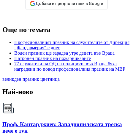
Добави в предпочитани в Google
Още по темата
Професионалният празник на служителите от Дирекция
„Жандармерия“ е днес
Воден празник ще зарадва утре децата във Враца
Патронен празник на пожарникарите
77 служители на ОД на полицията във Враца бяха
наградени по повод професионалния празник на МВР
великден
празник
цветница
Най-ново
Проф. Кантарджиев: Западнонилската треска
вече е тук