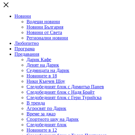
Новини
Водещи новини
Новини България
Новини от Света
Регионални новини
Любопитно
Програма
Предавания
Дарик Кафе
Денят на Дарик
Седмицата на Дарик
Новините в 18
Ники Кънчев Шоу
Следобедният блок с Димитър Панев
Следобедният блок с Надя Брайт
Следобедният блок с Гери Турийска
В тренда
Агросвят по Дарик
Време за джаз
Спортното шоу на Дарик
Следобедният блок
Новините в 12