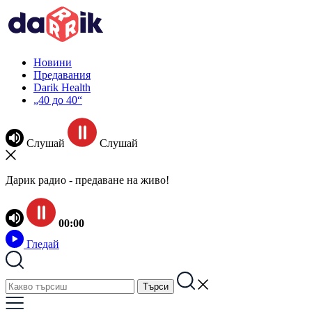
Новини
Предавания
Darik Health
„40 до 40“
Слушай
Слушай
Дарик радио - предаване на живо!
00:00
Гледай