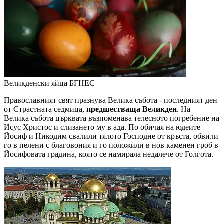
Великденски яйца
БГНЕС
Православният свят празнува Велика събота - последният ден
от Страстната седмица,
предшестваща Великден
. На
Велика събота църквата възпоменава телесното погребение на
Исус Христос и слизането му в ада. По обичая на юдеите
Йосиф и Никодим свалили тялото Господне от кръста, обвили
го в пелени с благовония и го положили в нов каменен гроб в
Йосифовата градина, която се намирала недалече от Голгота.