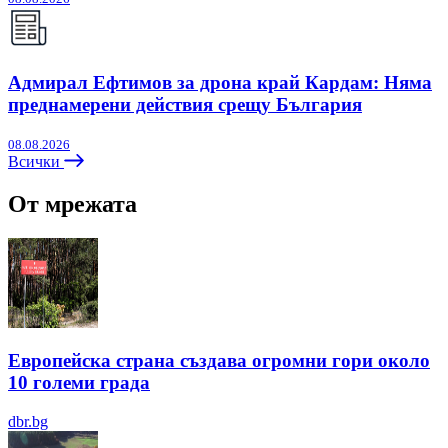
Адмирал Ефтимов за дрона край Кардам: Няма
преднамерени действия срещу България
08.08.2026
Всички
От мрежата
Европейска страна създава огромни гори около
10 големи града
dbr.bg