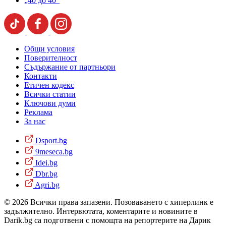
„40 до 40“
Общи условия
Поверителност
Съдържание от партньори
Контакти
Етичен кодекс
Всички статии
Ключови думи
Реклама
За нас
Dsport.bg
9meseca.bg
Idei.bg
Dbr.bg
Agri.bg
© 2026 Всички права запазени. Позоваването с хиперлинк е
задължително. Интервютата, коментарите и новините в
Darik.bg са подготвени с помощта на репортерите на Дарик