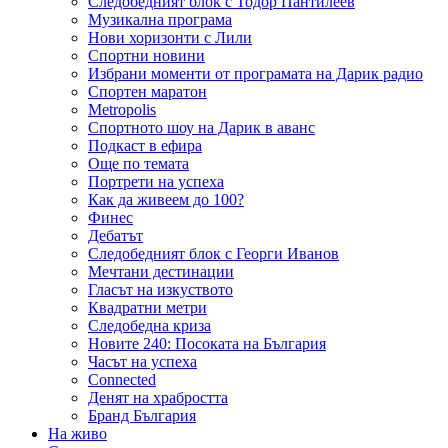
Следобедният блок с Тодор Пантилеев
Музикална програма
Нови хоризонти с Лили
Спортни новини
Избрани моменти от програмата на Дарик радио
Спортен маратон
Metropolis
Спортното шоу на Дарик в аванс
Подкаст в ефира
Още по темата
Портрети на успеха
Как да живеем до 100?
Финес
Дебатът
Следобедният блок с Георги Иванов
Мечтани дестинации
Гласът на изкуството
Квадратни метри
Следобедна криза
Новите 240: Посоката на България
Часът на успеха
Connected
Денят на храбростта
Бранд България
На живо