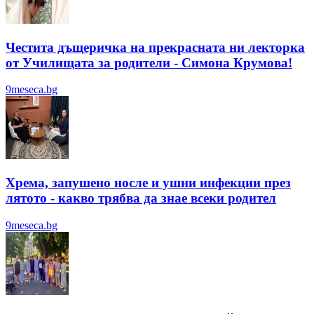
Честита дъщеричка на прекрасната ни лекторка
от Училищата за родители - Симона Крумова!
9meseca.bg
Хрема, запушено носле и ушни инфекции през
лятотo - какво трябва да знае всеки родител
9meseca.bg