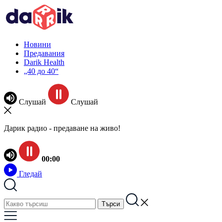
Новини
Предавания
Darik Health
„40 до 40“
Слушай
Слушай
Дарик радио - предаване на живо!
00:00
Гледай