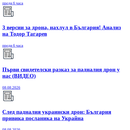
преди 6 часа
3 версии за дрона, нахлул в България! Анализ
на Тодор Тагарев
преди 6 часа
Първи свидетелски разказ за падналия дрон у
нас (ВИДЕО)
08.08.2026
След падналия украински дрон: България
привика посланика на Украйна
08.08.2026