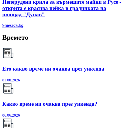
Пеперудени крила за кърмещите майки в Русе -
открита е красива пейка в градинката на
площад "Дунав"
9meseca.bg
Времето
Ето какво време ни очаква през уикенда
01.08.2026
Какво време ни очаква през уикенда?
06.06.2026