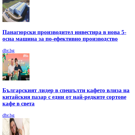
Панагюрски производител инвестира в нова 5-
осна машина за по-ефективно производство
dbr.bg
Българският лидер в спешълти кафето влиза на
китайския пазар с едни от най-редките сортове
кафе в света
dbr.bg