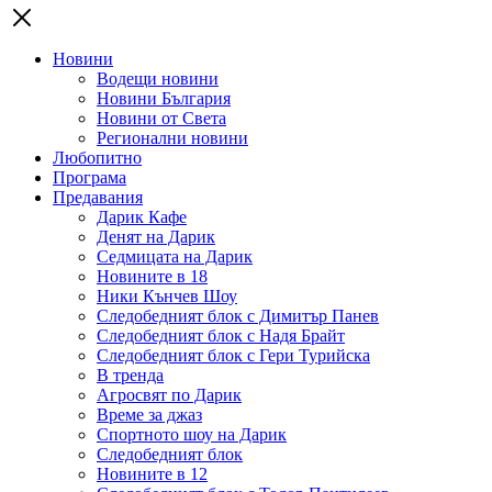
Новини
Водещи новини
Новини България
Новини от Света
Регионални новини
Любопитно
Програма
Предавания
Дарик Кафе
Денят на Дарик
Седмицата на Дарик
Новините в 18
Ники Кънчев Шоу
Следобедният блок с Димитър Панев
Следобедният блок с Надя Брайт
Следобедният блок с Гери Турийска
В тренда
Агросвят по Дарик
Време за джаз
Спортното шоу на Дарик
Следобедният блок
Новините в 12