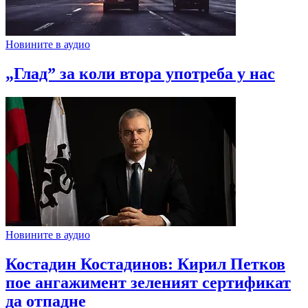
Новините в аудио
„Глад” за коли втора употреба у нас
Новините в аудио
Костадин Костадинов: Кирил Петков
пое ангажимент зеленият сертификат
да отпадне