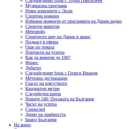
Следобедният блок с Тодор Пантилеев
Музикална програма
Нови хоризонти с Лили
Спортни новини
Избрани моменти от програмата на Дарик радио
Спортен маратон
Metropolis
Спортното шоу на Дарик в аванс
Подкаст в ефира
Още по темата
Портрети на успеха
Как да живеем до 100?
Финес
Дебатът
Следобедният блок с Георги Иванов
Мечтани дестинации
Гласът на изкуството
Квадратни метри
Следобедна криза
Новите 240: Посоката на България
Часът на успеха
Connected
Денят на храбростта
Бранд България
На живо