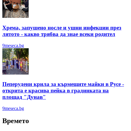
Хрема, запушено носле и ушни инфекции през
лятотo - какво трябва да знае всеки родител
9meseca.bg
Пеперудени крила за кърмещите майки в Русе -
открита е красива пейка в градинката на
площад "Дунав"
9meseca.bg
Времето