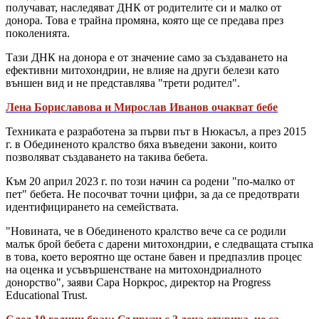
получават, наследяват ДНК от родителите си и малко от
донора. Това е трайна промяна, която ще се предава през
поколенията.
Тази ДНК на донора е от значение само за създаването на
ефективни митохондрии, не влияе на други белези като
външен вид и не представлява "трети родител".
Лена Бориславова и Мирослав Иванов очакват бебе
Техниката е разработена за първи път в Нюкасъл, а през 2015
г. в Обединеното кралство бяха въведени закони, които
позволяват създаването на такива бебета.
Към 20 април 2023 г. по този начин са родени "по-малко от
пет" бебета. Не посочват точни цифри, за да се предотврати
идентифицирането на семействата.
"Новината, че в Обединеното кралство вече са се родили
малък брой бебета с дарени митохондрии, е следващата стъпка
в това, което вероятно ще остане бавен и предпазлив процес
на оценка и усъвършенстване на митохондриалното
донорство", заяви Сара Норкрос, директор на Progress
Educational Trust.