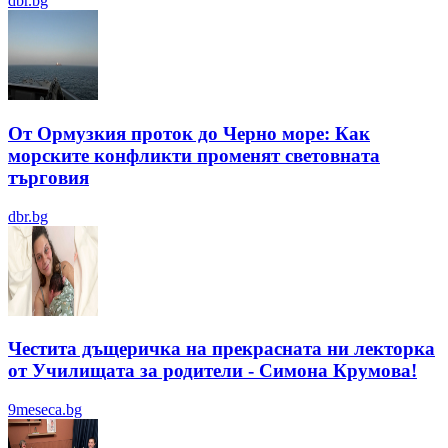
dbr.bg
От Ормузкия проток до Черно море: Как
морските конфликти променят световната
търговия
dbr.bg
Честита дъщеричка на прекрасната ни лекторка
от Училищата за родители - Симона Крумова!
9meseca.bg