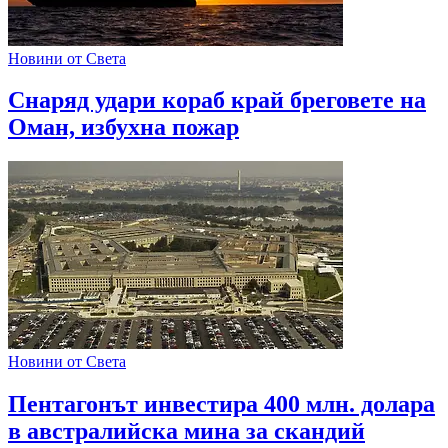
Новини от Света
Снаряд удари кораб край бреговете на
Оман, избухна пожар
Новини от Света
Пентагонът инвестира 400 млн. долара
в австралийска мина за скандий