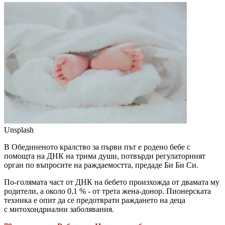
Unsplash
В Обединеното кралство за първи път е родено бебе с
помощта на ДНК на трима души, потвърди регулаторният
орган по въпросите на раждаемостта, предаде Би Би Си.
По-голямата част от ДНК на бебето произхожда от двамата му
родители, а около 0,1 % - от трета жена-донор. Пионерската
техника е опит да се предотврати раждането на деца
с митохондриални заболявания.