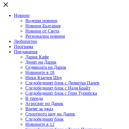
Новини
Водещи новини
Новини България
Новини от Света
Регионални новини
Любопитно
Програма
Предавания
Дарик Кафе
Денят на Дарик
Седмицата на Дарик
Новините в 18
Ники Кънчев Шоу
Следобедният блок с Димитър Панев
Следобедният блок с Надя Брайт
Следобедният блок с Гери Турийска
В тренда
Агросвят по Дарик
Време за джаз
Спортното шоу на Дарик
Следобедният блок
Новините в 12