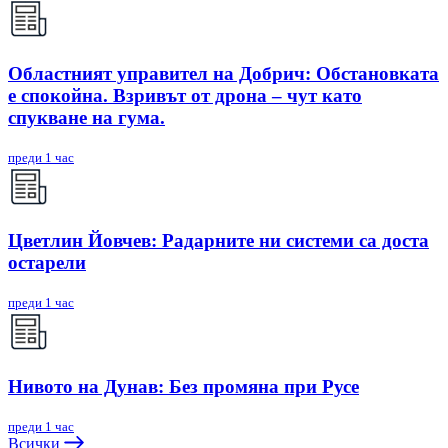
Областният управител на Добрич: Обстановката
е спокойна. Взривът от дрона – чут като
спукване на гума.
преди 1 час
Цветлин Йовчев: Радарните ни системи са доста
остарели
преди 1 час
Нивото на Дунав: Без промяна при Русе
преди 1 час
Всички