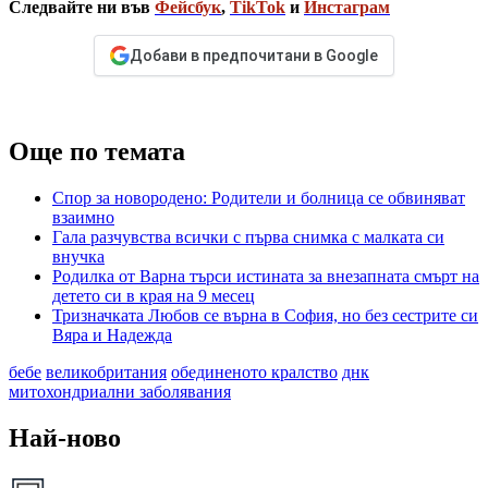
Следвайте ни във
Фейсбук
,
TikTok
и
Инстаграм
Добави в предпочитани в Google
Още по темата
Спор за новородено: Родители и болница се обвиняват
взаимно
Гала разчувства всички с първа снимка с малката си
внучка
Родилка от Варна търси истината за внезапната смърт на
детето си в края на 9 месец
Тризначката Любов се върна в София, но без сестрите си
Вяра и Надежда
бебе
великобритания
обединеното кралство
днк
митохондриални заболявания
Най-ново