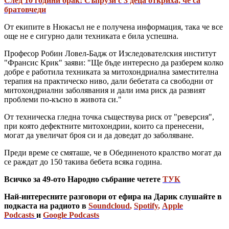
След 10 години брак: Съпрузи с 3 деца откриха, че са
братовчеди
От екипите в Нюкасъл не е получена информация, така че все
още не е сигурно дали техниката е била успешна.
Професор Робин Ловел-Бадж от Изследователския институт
"Франсис Крик" заяви: "Ще бъде интересно да разберем колко
добре е работила техниката за митохондриална заместителна
терапия на практическо ниво, дали бебетата са свободни от
митохондриални заболявания и дали има риск да развият
проблеми по-късно в живота си."
От техническа гледна точка съществува риск от "реверсия",
при която дефектните митохондрии, които са пренесени,
могат да увеличат броя си и да доведат до заболяване.
Преди време се смяташе, че в Обединеното кралство могат да
се раждат до 150 такива бебета всяка година.
Всичко за 49-ото Народно събрание четете
ТУК
Най-интересните разговори от ефира на Дарик слушайте в
подкаста на радиото в
Soundcloud
,
Spotify
,
Apple
Podcasts
и
Google Podcasts