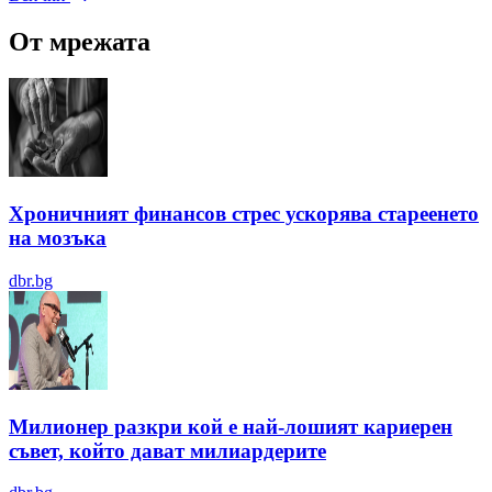
От мрежата
Хроничният финансов стрес ускорява стареенето
на мозъка
dbr.bg
Милионер разкри кой е най-лошият кариерен
съвет, който дават милиардерите