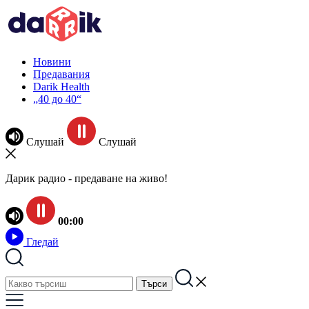
Новини
Предавания
Darik Health
„40 до 40“
Слушай
Слушай
Дарик радио - предаване на живо!
00:00
Гледай