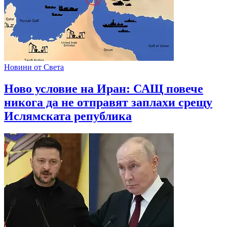
Новини от Света
Ново условие на Иран: САЩ повече
никога да не отправят заплахи срещу
Ислямската република