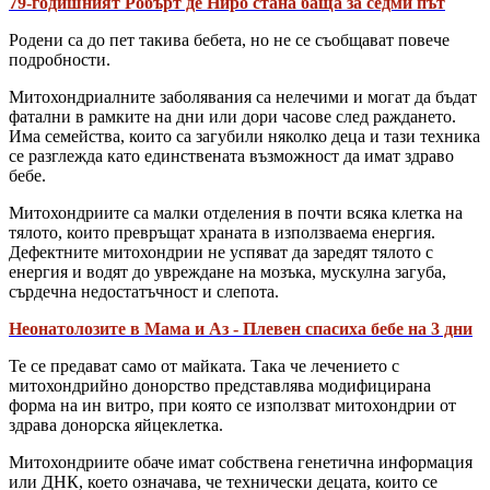
79-годишният Робърт де Ниро стана баща за седми път
Родени са до пет такива бебета, но не се съобщават повече
подробности.
Митохондриалните заболявания са нелечими и могат да бъдат
фатални в рамките на дни или дори часове след раждането.
Има семейства, които са загубили няколко деца и тази техника
се разглежда като единствената възможност да имат здраво
бебе.
Митохондриите са малки отделения в почти всяка клетка на
тялото, които превръщат храната в използваема енергия.
Дефектните митохондрии не успяват да заредят тялото с
енергия и водят до увреждане на мозъка, мускулна загуба,
сърдечна недостатъчност и слепота.
Неонатолозите в Мама и Аз - Плевен спасиха бебе на 3 дни
Те се предават само от майката. Така че лечението с
митохондрийно донорство представлява модифицирана
форма на ин витро, при която се използват митохондрии от
здрава донорска яйцеклетка.
Митохондриите обаче имат собствена генетична информация
или ДНК, което означава, че технически децата, които се