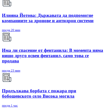
Илияна Йотова: Държавата да подпомогне
компаниите за дронове и антидрон системи
преди 20 мин
Има ли спасение от фентанила: В момента няма
нищо друго освен фентанил, само това се
продава
преди 23 мин
Продължава борбата с пожара при
бобошевското село Висока могила
преди 1 час