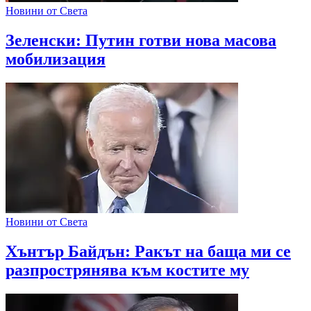
Новини от Света
Зеленски: Путин готви нова масова
мобилизация
Новини от Света
Хънтър Байдън: Ракът на баща ми се
разпрострянява към костите му