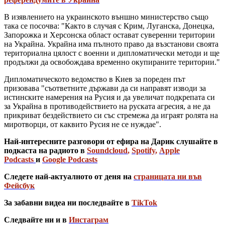
В изявлението на украинското външно министерство също
така се посочва: "Както в случая с Крим, Луганска, Донецка,
Запорожка и Херсонска област остават суверенни територии
на Украйна. Украйна има пълното право да възстанови своята
териториална цялост с военни и дипломатически методи и ще
продължи да освобождава временно окупираните територии."
Дипломатическото ведомство в Киев за пореден път
призовава "съответните държави да си направят изводи за
истинските намерения на Русия и да увеличат подкрепата си
за Украйна в противодействието на руската агресия, а не да
прикриват бездействието си със стремежа да играят ролята на
миротворци, от каквито Русия не се нуждае".
Най-интересните разговори от ефира на Дарик слушайте в
подкаста на радиото в
Soundcloud
,
Spotify
,
Apple
Podcasts
и
Google Podcasts
Следете най-актуалното от деня на
страницата ни във
Фейсбук
За забавни видеа ни последвайте в
TikTok
Следвайте ни и в
Инстаграм