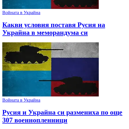
Войната в Украйна
Какви условия поставя Русия на
Украйна в меморандума си
Войната в Украйна
Русия и Украйна си размениха по още
307 военнопленници