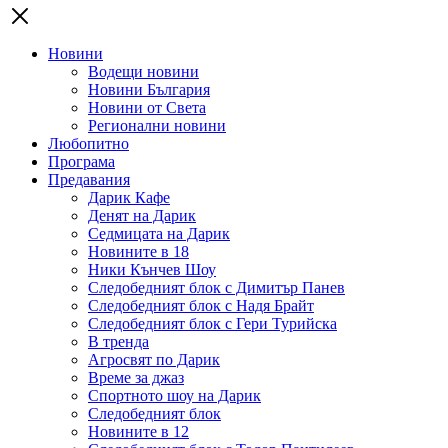
Новини
Водещи новини
Новини България
Новини от Света
Регионални новини
Любопитно
Програма
Предавания
Дарик Кафе
Денят на Дарик
Седмицата на Дарик
Новините в 18
Ники Кънчев Шоу
Следобедният блок с Димитър Панев
Следобедният блок с Надя Брайт
Следобедният блок с Гери Турийска
В тренда
Агросвят по Дарик
Време за джаз
Спортното шоу на Дарик
Следобедният блок
Новините в 12