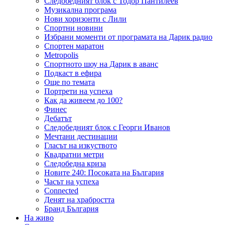
Следобедният блок с Тодор Пантилеев
Музикална програма
Нови хоризонти с Лили
Спортни новини
Избрани моменти от програмата на Дарик радио
Спортен маратон
Metropolis
Спортното шоу на Дарик в аванс
Подкаст в ефира
Още по темата
Портрети на успеха
Как да живеем до 100?
Финес
Дебатът
Следобедният блок с Георги Иванов
Мечтани дестинации
Гласът на изкуството
Квадратни метри
Следобедна криза
Новите 240: Посоката на България
Часът на успеха
Connected
Денят на храбростта
Бранд България
На живо