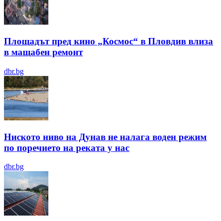
Площадът пред кино „Космос“ в Пловдив влиза
в мащабен ремонт
dbr.bg
Ниското ниво на Дунав не налага воден режим
по поречието на реката у нас
dbr.bg