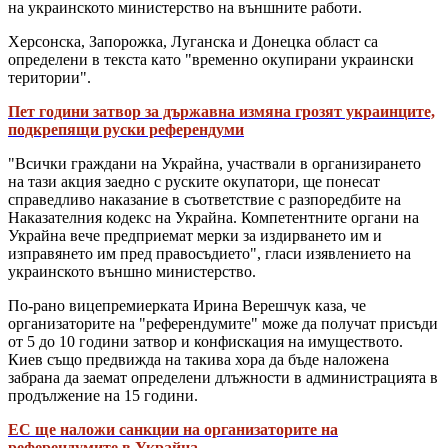
на украинското министерство на външните работи.
Херсонска, Запорожка, Луганска и Донецка област са
определени в текста като "временно окупирани украински
територии".
Пет години затвор за държавна измяна грозят украинците,
подкрепящи руски референдуми
"Всички граждани на Украйна, участвали в организирането
на тази акция заедно с руските окупатори, ще понесат
справедливо наказание в съответствие с разпоредбите на
Наказателния кодекс на Украйна. Компетентните органи на
Украйна вече предприемат мерки за издирването им и
изправянето им пред правосъдието", гласи изявлението на
украинското външно министерство.
По-рано вицепремиерката Ирина Верешчук каза, че
организаторите на "референдумите" може да получат присъди
от 5 до 10 години затвор и конфискация на имуществото.
Киев също предвижда на такива хора да бъде наложена
забрана да заемат определени длъжности в администрацията в
продължение на 15 години.
ЕС ще наложи санкции на организаторите на
референдумите в Украйна