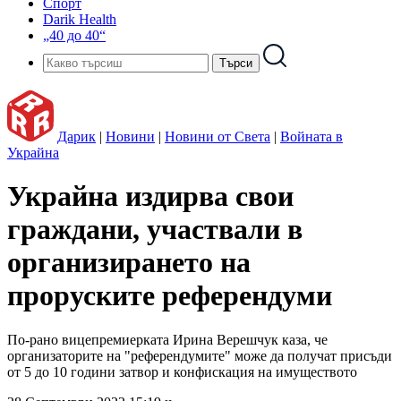
Спорт
Darik Health
„40 до 40“
Дарик
|
Новини
|
Новини от Света
|
Войната в
Украйна
Украйна издирва свои
граждани, участвали в
организирането на
проруските референдуми
По-рано вицепремиерката Ирина Верешчук каза, че
организаторите на "референдумите" може да получат присъди
от 5 до 10 години затвор и конфискация на имуществото