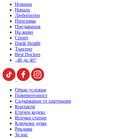
Новини
Начало
Любопитно
Програма
Предавания
На живо
Спорт
Darik Health
Търсене
Best Doctors
„40 до 40“
Общи условия
Поверителност
Съдържание от партньори
Контакти
Етичен кодекс
Всички статии
Ключови думи
Реклама
За нас