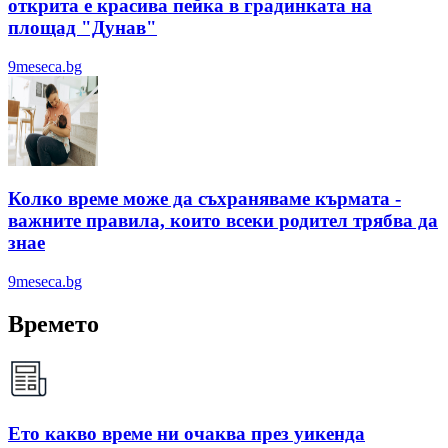
открита е красива пейка в градинката на
площад "Дунав"
9meseca.bg
Колко време може да съхраняваме кърмата -
важните правила, които всеки родител трябва да
знае
9meseca.bg
Времето
Ето какво време ни очаква през уикенда