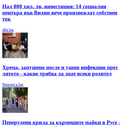
Над 800 хил. лв. инвестиция: 14 социални
центъра във Видин вече произвеждат собствен
ток
dbr.bg
Хрема, запушено носле и ушни инфекции през
лятотo - какво трябва да знае всеки родител
9meseca.bg
Пеперудени крила за кърмещите майки в Русе -