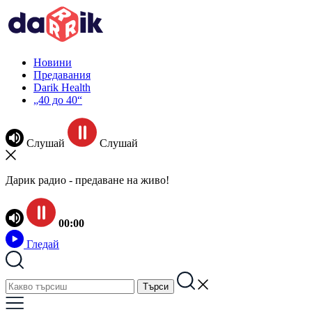
Новини
Предавания
Darik Health
„40 до 40“
Слушай
Слушай
Дарик радио - предаване на живо!
00:00
Гледай