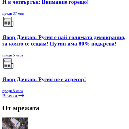
И в четвъртък: Внимание горещо!
преди 37 мин
Явор Дачков: Русия е най-голямата демокрация,
за която се сещам! Путин има 80% подкрепа!
преди 5 часа
Явор Дачков: Русия не е агресор!
преди 5 часа
Всички
От мрежата