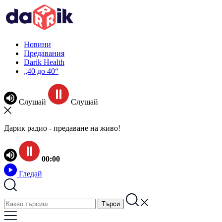
Новини
Предавания
Darik Health
„40 до 40“
Слушай
Слушай
Дарик радио - предаване на живо!
00:00
Гледай