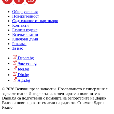
Общи условия
Поверителност
Съдържание от партньори
Контакти
Етичен кодекс
Всички статии
Ключови думи
Реклама
За нас
Dsport.bg
9meseca.bg
Idei.bg
Dbr.bg
Agri.bg
© 2026 Всички права запазени. Позоваването с хиперлинк е
задължително. Интервютата, коментарите и новините в
Darik.bg са подготвени с помощта на репортерите на Дарик
Радио и новинарските емисии на радиото. Снимки: Дарик
Радио.