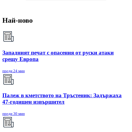
Най-ново
Западният печат с опасения от руски атаки
срещу Европа
преди 24 мин
Палеж в кметството на Тръстеник: Задържаха
47-годишен извършител
преди 30 мин