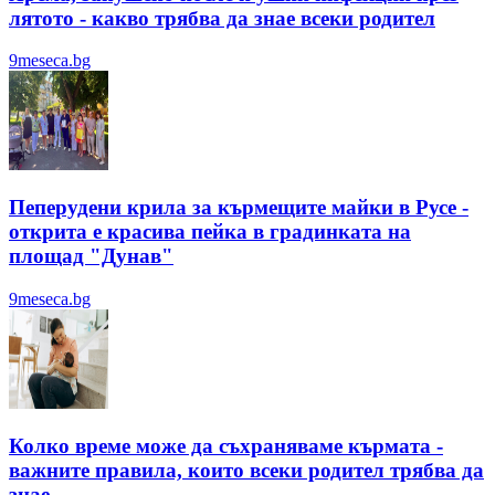
лятотo - какво трябва да знае всеки родител
9meseca.bg
Пеперудени крила за кърмещите майки в Русе -
открита е красива пейка в градинката на
площад "Дунав"
9meseca.bg
Колко време може да съхраняваме кърмата -
важните правила, които всеки родител трябва да
знае