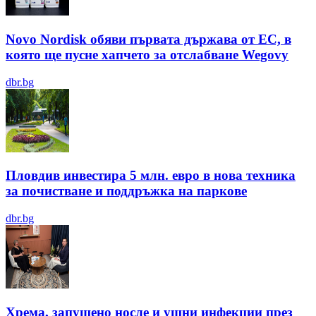
Novo Nordisk обяви първата държава от ЕС, в
която ще пусне хапчето за отслабване Wegovy
dbr.bg
Пловдив инвестира 5 млн. евро в нова техника
за почистване и поддръжка на паркове
dbr.bg
Хрема, запушено носле и ушни инфекции през