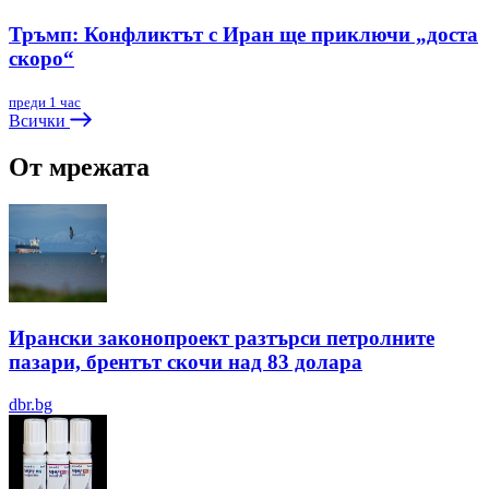
Тръмп: Конфликтът с Иран ще приключи „доста
скоро“
преди 1 час
Всички
От мрежата
Ирански законопроект разтърси петролните
пазари, брентът скочи над 83 долара
dbr.bg