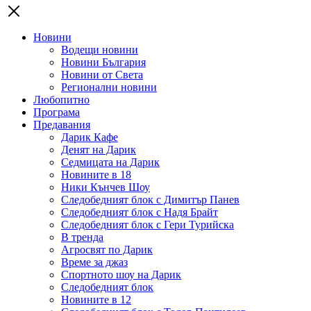
Новини
Водещи новини
Новини България
Новини от Света
Регионални новини
Любопитно
Програма
Предавания
Дарик Кафе
Денят на Дарик
Седмицата на Дарик
Новините в 18
Ники Кънчев Шоу
Следобедният блок с Димитър Панев
Следобедният блок с Надя Брайт
Следобедният блок с Гери Турийска
В тренда
Агросвят по Дарик
Време за джаз
Спортното шоу на Дарик
Следобедният блок
Новините в 12