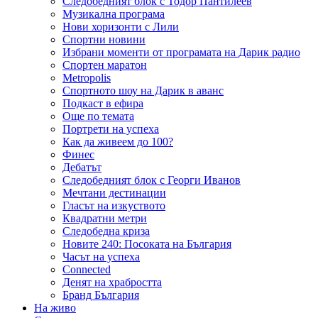
Следобедният блок с Тодор Пантилеев
Музикална програма
Нови хоризонти с Лили
Спортни новини
Избрани моменти от програмата на Дарик радио
Спортен маратон
Metropolis
Спортното шоу на Дарик в аванс
Подкаст в ефира
Още по темата
Портрети на успеха
Как да живеем до 100?
Финес
Дебатът
Следобедният блок с Георги Иванов
Мечтани дестинации
Гласът на изкуството
Квадратни метри
Следобедна криза
Новите 240: Посоката на България
Часът на успеха
Connected
Денят на храбростта
Бранд България
На живо