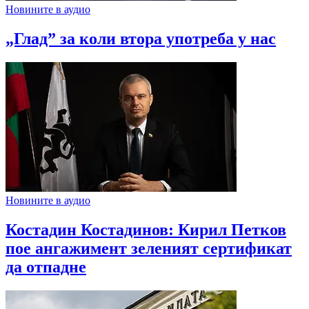
Новините в аудио
„Глад” за коли втора употреба у нас
Новините в аудио
Костадин Костадинов: Кирил Петков
пое ангажимент зеленият сертификат
да отпадне