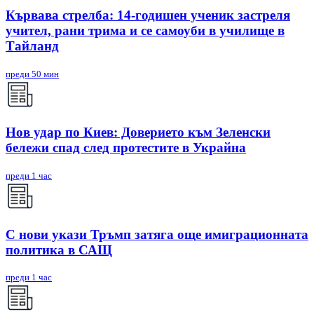
Кървава стрелба: 14-годишен ученик застреля
учител, рани трима и се самоуби в училище в
Тайланд
преди 50 мин
Нов удар по Киев: Доверието към Зеленски
бележи спад след протестите в Украйна
преди 1 час
С нови укази Тръмп затяга още имиграционната
политика в САЩ
преди 1 час