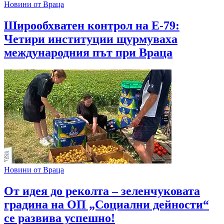
Новини от Враца
Широобхватен контрол на Е-79:
Четири институции щурмуваха
международния път при Враца
Новини от Враца
От идея до реколта – зеленчуковата
градина на ОП „Социални дейности“
се развива успешно!