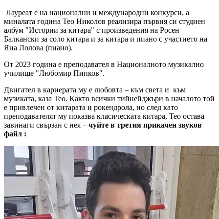
Лауреат е на национални и международни конкурси, а
миналата година Тео Николов реализира първия си студиен
албум "Истории за китара" с произведения на Росен
Балкански за соло китара и за китара и пиано с участието на
Яна Лолова (пиано).
От 2023 година е преподавател в Националното музикално
училище "Любомир Пипков".
Двигател в кариерата му е любовта – към света и към
музиката, каза Тео. Както всички тийнейджъри в началото той
е привлечен от китарата и рокендрола, но след като
преподавателят му показва класическата китара, Тео остава
завинаги свързан с нея –
чуйте в третия прикачен звуков
файл :