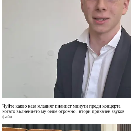
Чуйте какво каза младият пианист минути преди концерта,
когато вълнението му беше огромно: втори прикачен звуков
файл