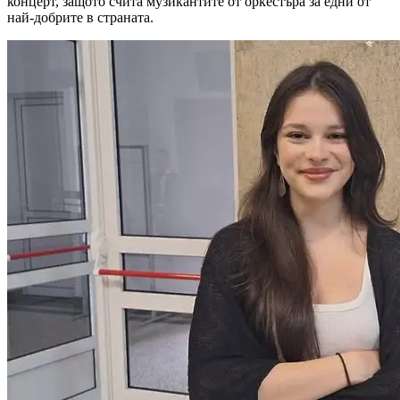
концерт, защото счита музикантите от оркестъра за едни от
най-добрите в страната.