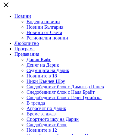
Новини
Водещи новини
Новини България
Новини от Света
Регионални новини
Любопитно
Програма
Предавания
Дарик Кафе
Денят на Дарик
Седмицата на Дарик
Новините в 18
Ники Кънчев Шоу
Следобедният блок с Димитър Панев
Следобедният блок с Надя Брайт
Следобедният блок с Гери Турийска
В тренда
Агросвят по Дарик
Време за джаз
Спортното шоу на Дарик
Следобедният блок
Новините в 12