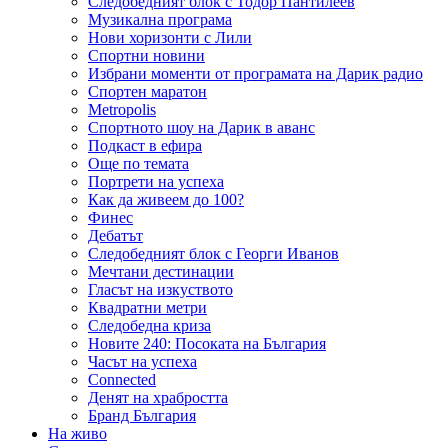
Следобедният блок с Тодор Пантилеев
Музикална програма
Нови хоризонти с Лили
Спортни новини
Избрани моменти от програмата на Дарик радио
Спортен маратон
Metropolis
Спортното шоу на Дарик в аванс
Подкаст в ефира
Още по темата
Портрети на успеха
Как да живеем до 100?
Финес
Дебатът
Следобедният блок с Георги Иванов
Мечтани дестинации
Гласът на изкуството
Квадратни метри
Следобедна криза
Новите 240: Посоката на България
Часът на успеха
Connected
Денят на храбростта
Бранд България
На живо