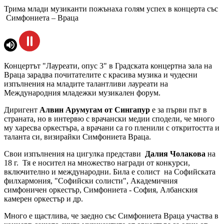
Трима млади музиканти пожънаха голям успех в концерта със
Симфониета – Враца
Концертът "Лауреати, опус 3" в Градската концертна зала на
Враца зарадва почитателите с красива музика и чудесни
изпълнения на младите талантливи лауреати на
Международния младежки музикален форум.
Диригент
Алвин Арумугам от Сингапур
е за първи път в
страната, но в интервю с врачански медии сподели, че много
му харесва оркестъра, а врачани са го пленили с откритостта и
таланта си, визирайки Симфониета Враца.
Свои изпълнения на цигулка представи
Далия Чолакова
на
18 г. Тя е носител на множество награди от конкурси,
включително и международни. Била е солист на Софийската
филхармония, "Софийски солисти", Академичния
симфоничен оркестър, Симфониета - София, Албанския
камерен оркестър и др.
Много е щастлива, че заедно със Симфониета Враца участва в