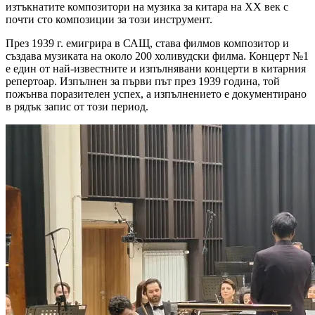
изтъкнатите композитори на музика за китара на XX век с
почти сто композиции за този инструмент.
През 1939 г. емигрира в САЩ, става филмов композитор и
създава музиката на около 200 холивудски филма. Концерт №1
е един от най-известните и изпълнявани концерти в китарния
репертоар. Изпълнен за първи път през 1939 година, той
пожънва поразителен успех, а изпълнението е документирано
в рядък запис от този период.