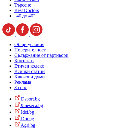
Търсене
Best Doctors
„40 до 40“
Общи условия
Поверителност
Съдържание от партньори
Контакти
Етичен кодекс
Всички статии
Ключови думи
Реклама
За нас
Dsport.bg
9meseca.bg
Idei.bg
Dbr.bg
Agri.bg