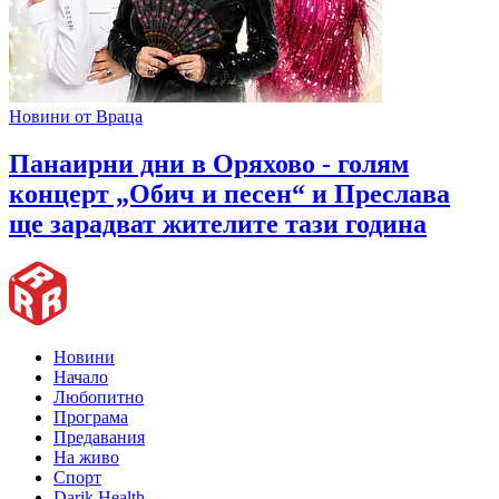
Новини от Враца
Панаирни дни в Оряхово - голям
концерт „Обич и песен“ и Преслава
ще зарадват жителите тази година
Новини
Начало
Любопитно
Програма
Предавания
На живо
Спорт
Darik Health