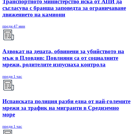
Транспортното министерство иска от АПИ да
съгласува с бранша заповедта за ограничаване
движението на камиони
преди 47 мин
Адвокат на децата, обвинени за убийството на
мъж в Пловдив: Повлияни са от социалните
мрежи, родителите изпуснаха контрола
преди 1 час
Испанската полиция разби една от най-големите
мрежи за трафик на мигранти в Средиземно
море
преди 1 час