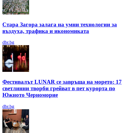
Стара Загора залага на умни технологии за
въздуха, трафика и икономиката
dbr.bg
Фестивалът LUNAR се завръща на морето: 17
светлинни творби грейват в пет курорта по
Южното Черноморие
dbr.bg