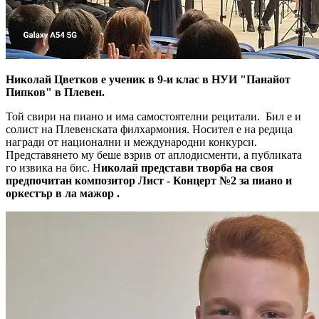
Николай Цветков е ученик в 9-и клас в НУИ "Панайот
Пипков" в Плевен.
Той свири на пиано и има самостоятелни рецитали. Бил е и
солист на Плевенската филхармония. Носител е на редица
награди от национални и международни конкурси.
Представянето му беше взрив от аплодисменти, а публиката
го извика на бис. Н
иколай представи творба на своя
предпочитан композитор Лист - Концерт №2 за пиано и
оркестър в ла мажор .