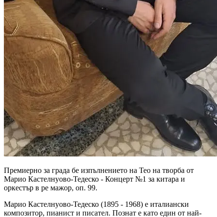
Премиерно за града бе изпълнението на Тео на творба от
Марио Кастелнуово-Тедеско - Концерт №1 за китара и
оркестър в ре мажор, оп. 99.
Марио Кастелнуово-Тедеско (1895 - 1968) е италиански
композитор, пианист и писател. Познат е като един от най-