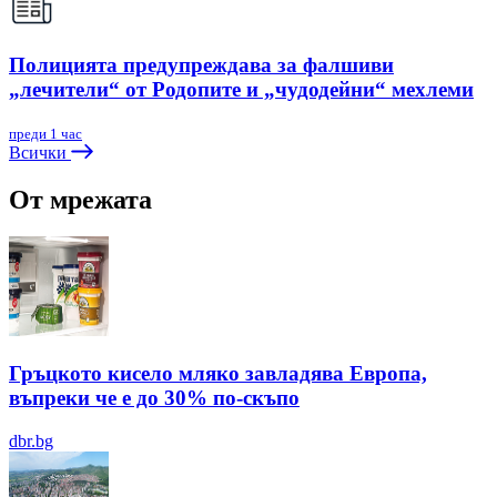
Полицията предупреждава за фалшиви
„лечители“ от Родопите и „чудодейни“ мехлеми
преди 1 час
Всички
От мрежата
Гръцкото кисело мляко завладява Европа,
въпреки че е до 30% по-скъпо
dbr.bg