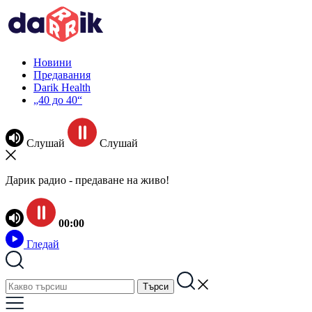
Новини
Предавания
Darik Health
„40 до 40“
Слушай
Слушай
Дарик радио - предаване на живо!
00:00
Гледай