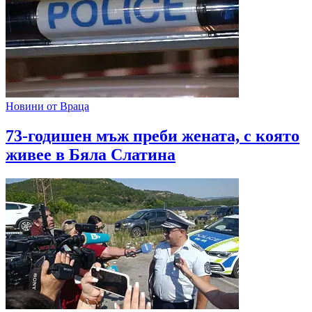
Новини от Враца
73-годишен мъж преби жената, с която
живее в Бяла Слатина