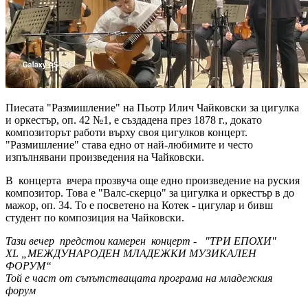
Пиесата "Размишление" на Пьотр Илич Чайковски за цигулка
и оркестър, оп. 42 №1, е създадена през 1878 г., докато
композиторът работи върху своя цигулков концерт.
"Размишление" става едно от най-любимите и често
изпълнявани произведения на Чайковски.
В концерта вчера прозвуча още едно произведение на руския
композитор. Това е "Валс-скерцо" за цигулка и оркестър в до
мажор, оп. 34. То е посветено на Котек - цигулар и бивш
студент по композиция на Чайковски.
Тази вечер предстои камерен концерт - "ТРИ ЕПОХИ"
XL „МЕЖДУНАРОДЕН МЛАДЕЖКИ МУЗИКАЛЕН
ФОРУМ“
Той е част от съпътстващата програма на младежкия
форум