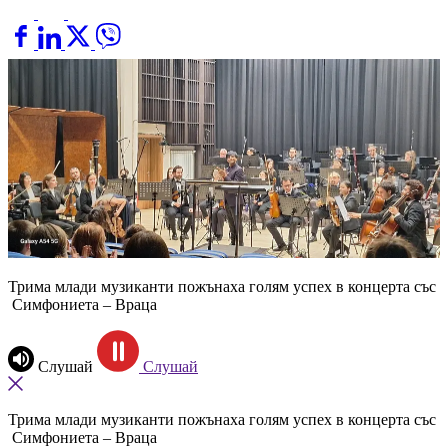
Трима млади музиканти пожънаха голям успех в концерта със
Симфониета – Враца
Слушай
Слушай
Трима млади музиканти пожънаха голям успех в концерта със
Симфониета – Враца