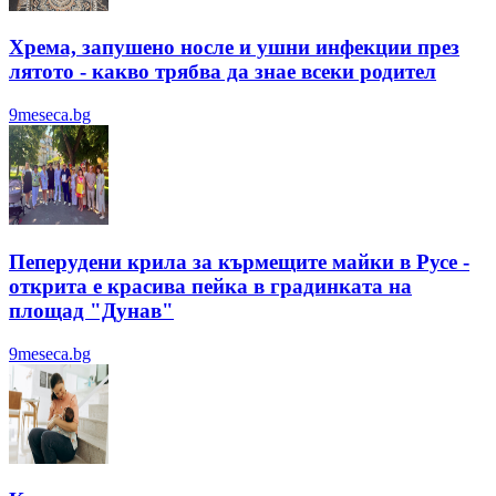
Хрема, запушено носле и ушни инфекции през
лятотo - какво трябва да знае всеки родител
9meseca.bg
Пеперудени крила за кърмещите майки в Русе -
открита е красива пейка в градинката на
площад "Дунав"
9meseca.bg