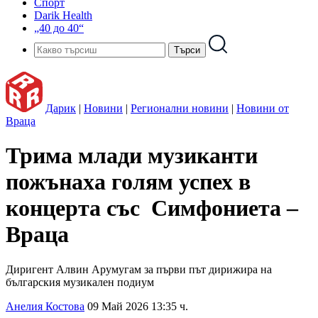
Спорт
Darik Health
„40 до 40“
Дарик
|
Новини
|
Регионални новини
|
Новини от
Враца
Трима млади музиканти
пожънаха голям успех в
концерта със Симфониета –
Враца
Диригент Алвин Арумугам за първи път дирижира на
българския музикален подиум
Анелия Костова
09 Май 2026 13:35 ч.