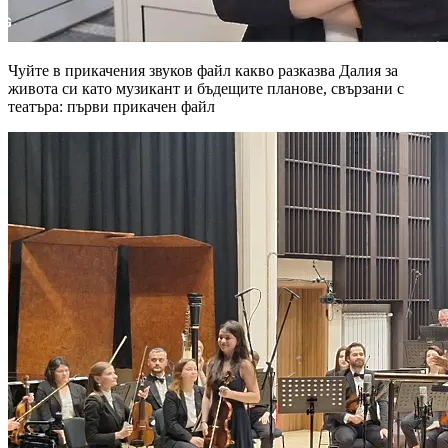
Чуйте в прикачения звуков файл какво разказва Далия за
живота си като музикант и бъдещите планове, свързани с
театъра: първи прикачен файл