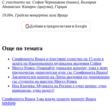
С участието на: София Чернишкова (пиано), България
Атанасиос Кипарос (цигулка), Гърция
19.00ч. Градска концертна зала Враца
Добави в предпочитани в Google
Още по темата
Симфониета Враца и блестящи солистки на 15 юли в
залата на Националната музикална академия София
Мигел Ромеа: Очаквайте уникален концерт, това е моят
предпочитан диригентски курс със Симфониета Враца!
Заключителен концер на Лятна академия по дирижиране
със студенти на маестро Мигел Ромеа
Ина Кънчева: Музиката на Росини е един шприц, едно
шампанско, една радост!
Симфониета Враца
3-ма млади таланти
концерт Враца
МММФ