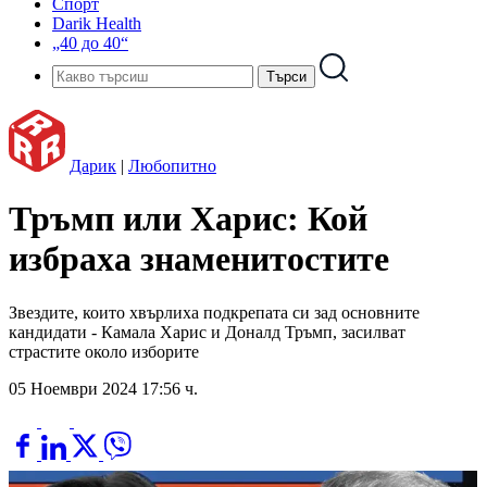
Спорт
Darik Health
„40 до 40“
Дарик
|
Любопитно
Тръмп или Харис: Кой
избраха знаменитостите
Звездите, които хвърлиха подкрепата си зад основните
кандидати - Камала Харис и Доналд Тръмп, засилват
страстите около изборите
05 Ноември 2024 17:56 ч.