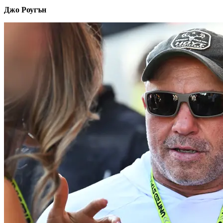
Джо Роугън