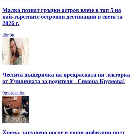
Малко познат гръцки остров влезе в топ 5 на
най-търсените островни дестинации в света за
2026 г.
dbr.bg
Честита дъщеричка на прекрасната ни лекторка
от Училищата за родители - Симона Крумова!
9meseca.bg
Хрема, запушено носле и ушни инфекции през