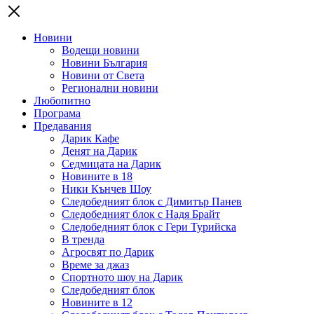
Новини
Водещи новини
Новини България
Новини от Света
Регионални новини
Любопитно
Програма
Предавания
Дарик Кафе
Денят на Дарик
Седмицата на Дарик
Новините в 18
Ники Кънчев Шоу
Следобедният блок с Димитър Панев
Следобедният блок с Надя Брайт
Следобедният блок с Гери Турийска
В тренда
Агросвят по Дарик
Време за джаз
Спортното шоу на Дарик
Следобедният блок
Новините в 12