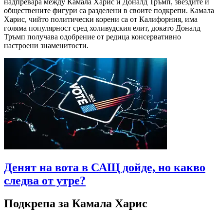
надпревара между Камала Харис и Доналд Тръмп, звездите и
обществените фигури са разделени в своите подкрепи. Камала
Харис, чийто политически корени са от Калифорния, има
голяма популярност сред холивудския елит, докато Доналд
Тръмп получава одобрение от редица консервативно
настроени знаменитости.
Денят на вота в САЩ дойде, но какво
следва от утре?
Подкрепа за Камала Харис