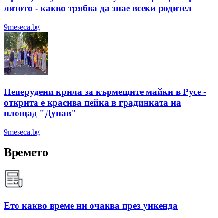
лятотo - какво трябва да знае всеки родител
9meseca.bg
Пеперудени крила за кърмещите майки в Русе -
открита е красива пейка в градинката на
площад "Дунав"
9meseca.bg
Времето
Ето какво време ни очаква през уикенда