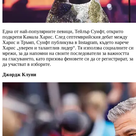
Една от най-популярните певици, Тейлър Суифт, открито
подкрепя Камала Харис. След септемврийския дебат между
Харис и Тръмп, Суифт публикува в Instagram, където нарече
Харис „уверен и талантлив лидер“. Тя използва социалните си
мрежи, за да напомни на своите последователи за важността
на гласуването, като призова феновете си да се регистрират, за
да участват в изборите.
Джордж Клуни