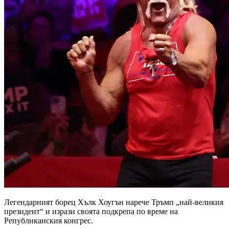
Легендарният борец Хълк Хоугън нарече Тръмп „най-великия
президент“ и изрази своята подкрепа по време на
Републиканския конгрес.