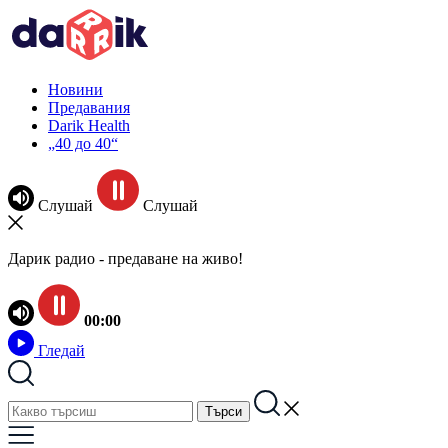
Новини
Предавания
Darik Health
„40 до 40“
Слушай
Слушай
Дарик радио - предаване на живо!
00:00
Гледай