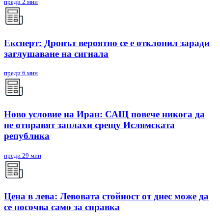
преди 2 мин
Експерт: Дронът вероятно се е отклонил заради
заглушаване на сигнала
преди 6 мин
Ново условие на Иран: САЩ повече никога да
не отправят заплахи срещу Ислямската
република
преди 29 мин
Цена в лева: Левовата стойност от днес може да
се посочва само за справка