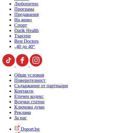
Любопитно
Програма
Предавания
На живо
Спорт
Darik Health
Търсене
Best Doctors
„40 до 40“
Общи условия
Поверителност
Съдържание от партньори
Контакти
Етичен кодекс
Всички статии
Ключови думи
Реклама
За нас
Dsport.bg