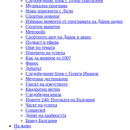
Следобедният блок с Тодор Пантилеев
Музикална програма
Нови хоризонти с Лили
Спортни новини
Избрани моменти от програмата на Дарик радио
Спортен маратон
Metropolis
Спортното шоу на Дарик в аванс
Подкаст в ефира
Още по темата
Портрети на успеха
Как да живеем до 100?
Финес
Дебатът
Следобедният блок с Георги Иванов
Мечтани дестинации
Гласът на изкуството
Квадратни метри
Следобедна криза
Новите 240: Посоката на България
Часът на успеха
Connected
Денят на храбростта
Бранд България
На живо