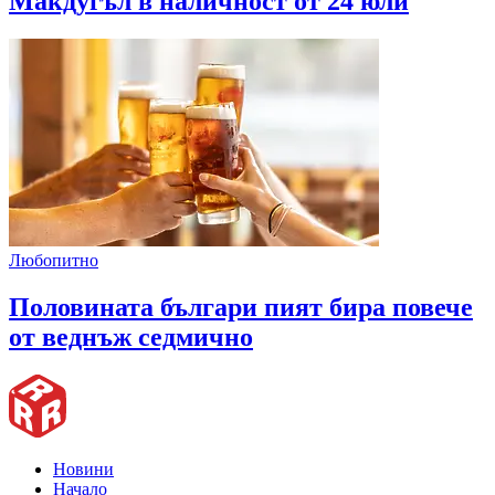
Макдугъл в наличност от 24 юли
Любопитно
Половината българи пият бира повече
от веднъж седмично
Новини
Начало