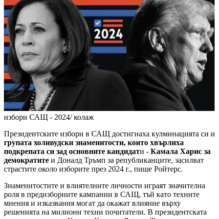
избори САЩ - 2024/ колаж
Президентските избори в САЩ достигнаха кулминацията си и
групата холивудски знаменитости, които хвърлиха
подкрепата си зад основните кандидат
и -
Камала Харис за
демократите
и Доналд Тръмп за републиканците, засилват
страстите около изборите през 2024 г., пише Ройтерс.
Знаменитостите и влиятелните личности играят значителна
роля в предизборните кампании в САЩ, тъй като техните
мнения и изказвания могат да окажат влияние върху
решенията на милиони техни почитатели. В президентската