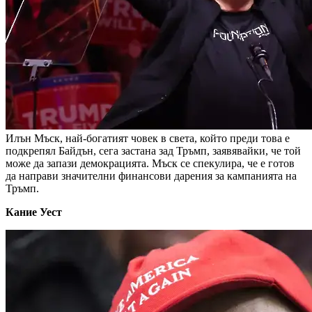
Илън Мъск, най-богатият човек в света, който преди това е
подкрепял Байдън, сега застана зад Тръмп, заявявайки, че той
може да запази демокрацията. Мъск се спекулира, че е готов
да направи значителни финансови дарения за кампанията на
Тръмп.
Кание Уест