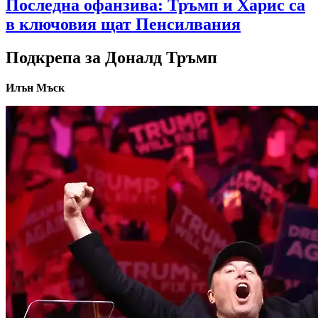
Последна офанзива: Тръмп и Харис са
в ключовия щат Пенсилвания
Подкрепа за Доналд Тръмп
Илън Мъск