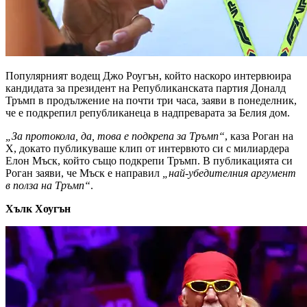
Популярният водещ Джо Роугън, който наскоро интервюира
кандидата за президент на Републиканската партия Доналд
Тръмп в продължение на почти три часа, заяви в понеделник,
че е подкрепил републиканеца в надпреварата за Белия дом.
„За протокола, да, това е подкрепа за Тръмп“
, каза Роган на
X, докато публикуваше клип от интервюто си с милиардера
Елон Мъск, който също подкрепи Тръмп. В публикацията си
Роган заяви, че Мъск е направил
„най-убедителния аргумент
в полза на Тръмп“
.
Хълк Хоугън