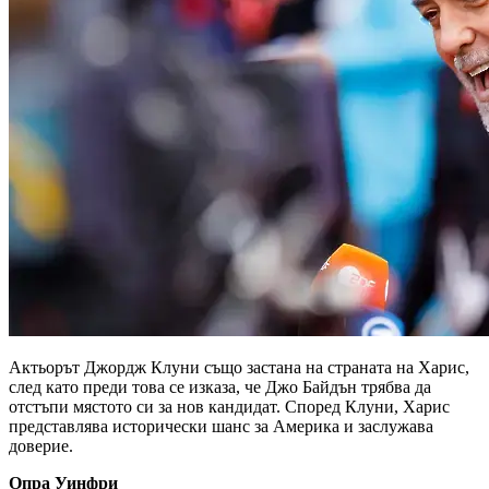
Актьорът Джордж Клуни също застана на страната на Харис,
след като преди това се изказа, че Джо Байдън трябва да
отстъпи мястото си за нов кандидат. Според Клуни, Харис
представлява исторически шанс за Америка и заслужава
доверие.
Опра Уинфри