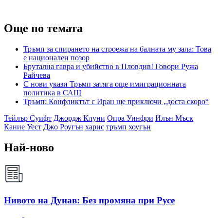
Още по темата
Тръмп за спирането на строежа на балната му зала: Това
е национален позор
Брутална гавра и убийство в Пловдив! Говори Ружа
Райчева
С нови укази Тръмп затяга още имиграционната
политика в САЩ
Тръмп: Конфликтът с Иран ще приключи „доста скоро“
Тейлър Суифт
Джордж Клуни
Опра Уинфри
Илън Мъск
Кание Уест
Джо Роугън
харис
тръмп
хоугън
Най-ново
Нивото на Дунав: Без промяна при Русе