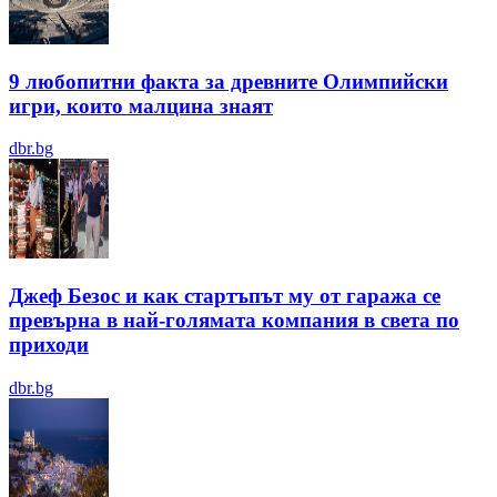
9 любопитни факта за древните Олимпийски
игри, които малцина знаят
dbr.bg
Джеф Безос и как стартъпът му от гаража се
превърна в най-голямата компания в света по
приходи
dbr.bg