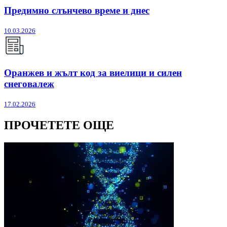
Предимно слънчево време и днес
10.03.2026
Оранжев и жълт код за виелици и силен
снеговалеж
17.02.2026
ПРОЧЕТЕТЕ ОЩЕ