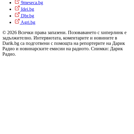
9meseca.bg
Idei.bg
Dbr.bg
Agri.bg
© 2026 Всички права запазени. Позоваването с хиперлинк е
задължително. Интервютата, коментарите и новините в
Darik.bg са подготвени с помощта на репортерите на Дарик
Радио и новинарските емисии на радиото. Снимки: Дарик
Радио.