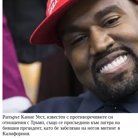
Рапърът Кание Уест, известен с противоречивите си
отношения с Тръмп, също се присъедини към лагера на
бившия президент, като бе забелязан на негов митинг в
Калифорния.