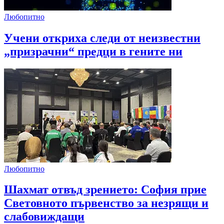
Любопитно
Учени откриха следи от неизвестни
„призрачни“ предци в гените ни
Любопитно
Шахмат отвъд зрението: София прие
Световното първенство за незрящи и
слабовиждащи