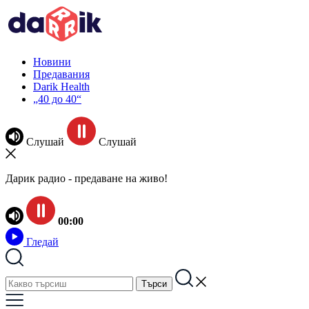
Новини
Предавания
Darik Health
„40 до 40“
Слушай
Слушай
Дарик радио - предаване на живо!
00:00
Гледай