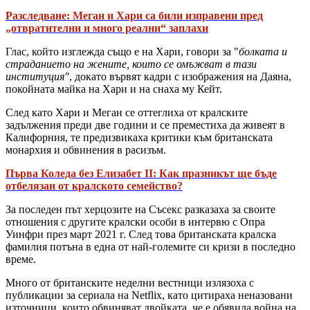
Разследване: Меган и Хари са били изправени пред
„отвратителни и много реални“ заплахи
Глас, който изглежда също е на Хари, говори за "
болката и
страданието на жените, които се омъжват в тази
институция"
, докато вървят кадри с изображения на Даяна,
покойната майка на Хари и на снаха му Кейт.
След като Хари и Меган се оттеглиха от кралските
задължения преди две години и се преместиха да живеят в
Калифорния, те предизвикаха критики към британската
монархия и обвинения в расизъм.
Първа Коледа без Елизабет II: Как празникът ще бъде
отбелязан от кралското семейство?
За последен път херцозите на Съсекс разказаха за своите
отношения с другите кралски особи в интервю с Опра
Уинфри през март 2021 г. След това британската кралска
фамилия потъна в една от най-големите си кризи в последно
време.
Много от британските неделни вестници излязоха с
публикации за сериала на Netflix, като цитираха неназовани
източници, които обвиняват двойката, че е обявила война на