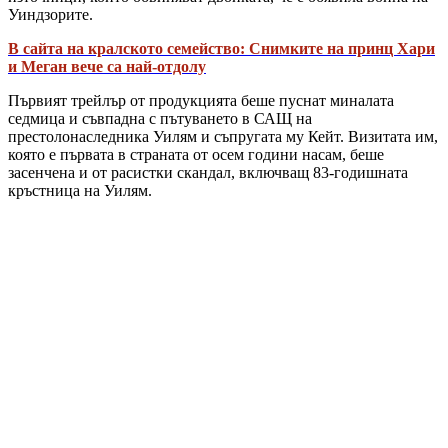
Уиндзорите.
В сайта на кралското семейство: Снимките на принц Хари
и Меган вече са най-отдолу
Първият трейлър от продукцията беше пуснат миналата
седмица и съвпадна с пътуването в САЩ на
престолонаследника Уилям и съпругата му Кейт. Визитата им,
която е първата в страната от осем години насам, беше
засенчена и от расистки скандал, включващ 83-годишната
кръстница на Уилям.