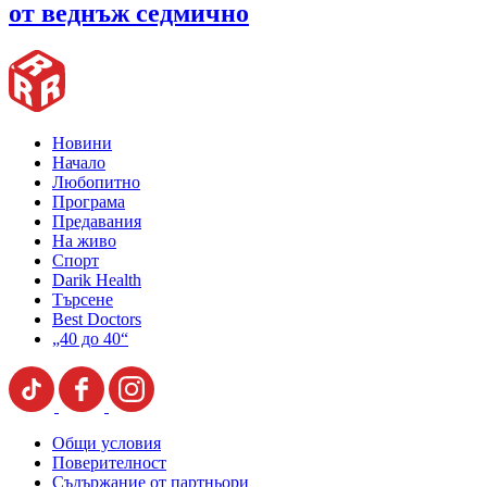
от веднъж седмично
Новини
Начало
Любопитно
Програма
Предавания
На живо
Спорт
Darik Health
Търсене
Best Doctors
„40 до 40“
Общи условия
Поверителност
Съдържание от партньори