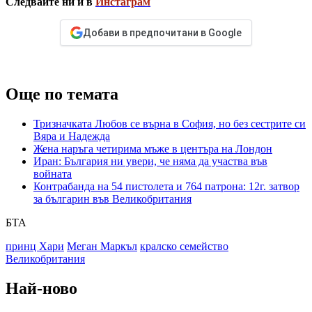
Следвайте ни и в
Инстаграм
Добави в предпочитани в Google
Още по темата
Тризначката Любов се върна в София, но без сестрите си
Вяра и Надежда
Жена наръга четирима мъже в центъра на Лондон
Иран: България ни увери, че няма да участва във
войната
Контрабанда на 54 пистолета и 764 патрона: 12г. затвор
за българин във Великобритания
БТА
принц Хари
Меган Маркъл
кралско семейство
Великобритания
Най-ново