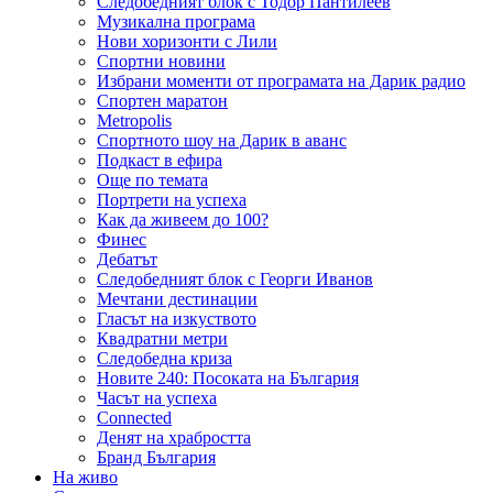
Следобедният блок с Тодор Пантилеев
Музикална програма
Нови хоризонти с Лили
Спортни новини
Избрани моменти от програмата на Дарик радио
Спортен маратон
Metropolis
Спортното шоу на Дарик в аванс
Подкаст в ефира
Още по темата
Портрети на успеха
Как да живеем до 100?
Финес
Дебатът
Следобедният блок с Георги Иванов
Мечтани дестинации
Гласът на изкуството
Квадратни метри
Следобедна криза
Новите 240: Посоката на България
Часът на успеха
Connected
Денят на храбростта
Бранд България
На живо