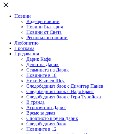
Новини
Водещи новини
Новини България
Новини от Света
Регионални новини
Любопитно
Програма
Предавания
Дарик Кафе
Денят на Дарик
Седмицата на Дарик
Новините в 18
Ники Кънчев Шоу
Следобедният блок с Димитър Панев
Следобедният блок с Надя Брайт
Следобедният блок с Гери Турийска
В тренда
Агросвят по Дарик
Време за джаз
Спортното шоу на Дарик
Следобедният блок
Новините в 12