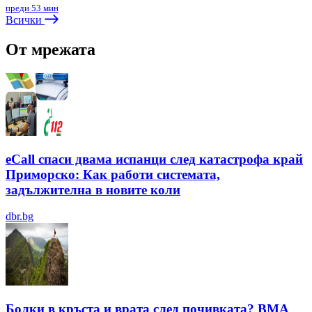
преди 53 мин
Всички
От мрежата
eCall спаси двама испанци след катастрофа край
Приморско: Как работи системата,
задължителна в новите коли
dbr.bg
Болки в кръста и врата след почивката? ВМА