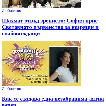
Любопитно
Шахмат отвъд зрението: София прие
Световното първенство за незрящи и
слабовиждащи
Любопитно
Как се създава една незабравима лятна
вечер