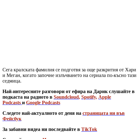
Сега кралската фамилия се подготвя за още разкрития от Хари
и Меган, когато започне излъчването на сериала по-късно тази
седмица.
Най-интересните разговори от ефира на Дарик слушайте в
подкаста на радиото в
Soundcloud
,
Spotify
,
Apple
Podcasts
и
Google Podcasts
Следете най-актуалното от деня на
страницата ни във
Фейсбук
За забавни видеа ни последвайте в
TikTok