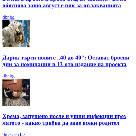
обяснява защо август е пик за оплакванията
dbr.bg
Дарик търси новите „40 до 40“: Остават броени
дни за номинации в 13-ото издание на проекта
dbr.bg
Хрема, запушено носле и ушни инфекции през
лятотo - какво трябва да знае всеки родител
9meseca.bg