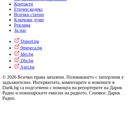
Контакти
Етичен кодекс
Всички статии
Ключови думи
Реклама
За нас
Dsport.bg
9meseca.bg
Idei.bg
Dbr.bg
Agri.bg
© 2026 Всички права запазени. Позоваването с хиперлинк е
задължително. Интервютата, коментарите и новините в
Darik.bg са подготвени с помощта на репортерите на Дарик
Радио и новинарските емисии на радиото. Снимки: Дарик
Радио.