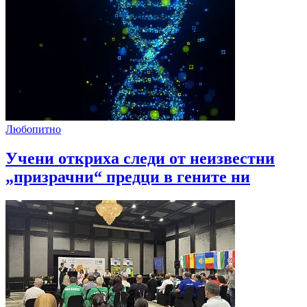
Любопитно
Учени откриха следи от неизвестни
„призрачни“ предци в гените ни