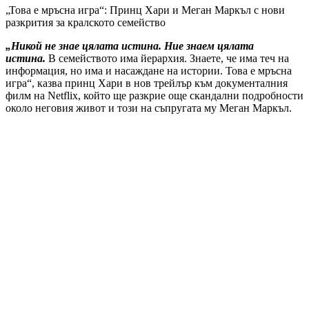
„Това е мръсна игра“: Принц Хари и Меган Маркъл с нови
разкрития за кралското семейство
„Никой не знае цялата истина. Ние знаем цялата
истина.
В семейството има йерархия. Знаете, че има теч на
информация, но има и насаждане на истории. Това е мръсна
игра“, казва принц Хари в нов трейлър към документалния
филм на Netflix, който ще разкрие още скандални подробности
около неговия живот и този на съпругата му Меган Маркъл.