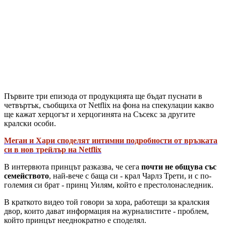
Първите три епизода от продукцията ще бъдат пуснати в
четвъртък, съобщиха от Netflix на фона на спекулации какво
ще кажат херцогът и херцогинята на Съсекс за другите
кралски особи.
Меган и Хари споделят интимни подробности от връзката
си в нов трейлър на Netflix
В интервюта принцът разказва, че сега
почти не общува със
семейството
, най-вече с баща си - крал Чарлз Трети, и с по-
големия си брат - принц Уилям, който е престолонаследник.
В краткото видео той говори за хора, работещи за кралския
двор, които дават информация на журналистите - проблем,
който принцът нееднократно е споделял.