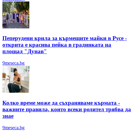
Пеперудени крила за кърмещите майки в Русе -
открита е красива пейка в градинката на
площад "Дунав"
9meseca.bg
Колко време може да съхраняваме кърмата -
важните правила, които всеки родител трябва да
знае
9meseca.bg