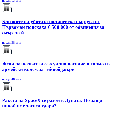
преди 13 мин
Близките на убитата полицейска съпруга от
Първомай поискаха € 500 000 от обвинения за
смъртта й
преди 38 мин
Жени разказват за сексуално насилие и тормоз в
армейски колеж за тийнейджъри
преди 48 мин
Ракета на SpaceX се разби в Луната. Но защо
никой не е заснел удара?