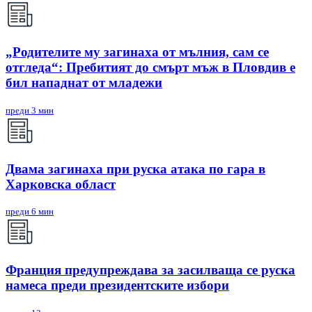
„Родителите му загинаха от мълния, сам се
отгледа“: Пребитият до смърт мъж в Пловдив е
бил нападнат от младежи
преди 3 мин
Двама загинаха при руска атака по гара в
Харковска област
преди 6 мин
Франция предупреждава за засилваща се руска
намеса преди президентските избори