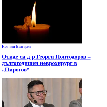
Новини България
Отиде си д-р Георги Поптодоров –
дългогодишен неврохирург в
„Пирогов“