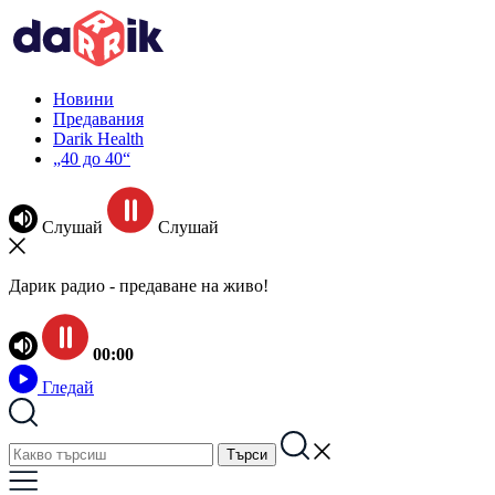
Новини
Предавания
Darik Health
„40 до 40“
Слушай
Слушай
Дарик радио - предаване на живо!
00:00
Гледай