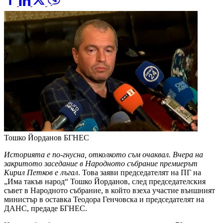
Тошко Йорданов
БГНЕС
Историята е по-гнусна, отколкото съм очаквал. Вчера на
закритото заседание в Народното събрание премиерът
Кирил Петков е лъгал
. Това заяви председателят на ПГ на
„Има такъв народ“ Тошко Йорданов, след председателския
съвет в Народното събрание, в който взеха участие външният
министър в оставка Теодора Генчовска и председателят на
ДАНС, предаде БГНЕС.