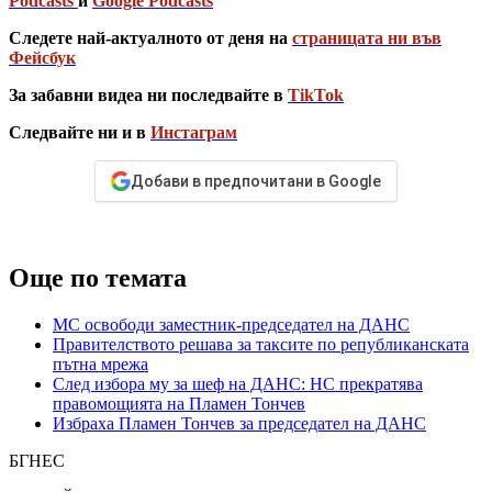
Podcasts
и
Google Podcasts
Следете най-актуалното от деня на
страницата ни във
Фейсбук
За забавни видеа ни последвайте в
TikTok
Следвайте ни и в
Инстаграм
Добави в предпочитани в Google
Още по темата
МС освободи заместник-председател на ДАНС
Правителството решава за таксите по републиканската
пътна мрежа
След избора му за шеф на ДАНС: НС прекратява
правомощията на Пламен Тончев
Избраха Пламен Тончев за председател на ДАНС
БГНЕС