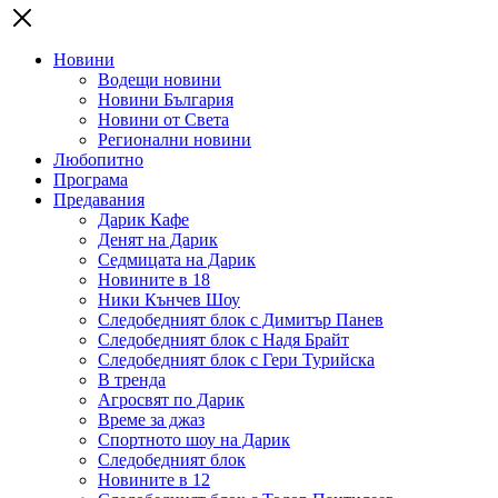
Новини
Водещи новини
Новини България
Новини от Света
Регионални новини
Любопитно
Програма
Предавания
Дарик Кафе
Денят на Дарик
Седмицата на Дарик
Новините в 18
Ники Кънчев Шоу
Следобедният блок с Димитър Панев
Следобедният блок с Надя Брайт
Следобедният блок с Гери Турийска
В тренда
Агросвят по Дарик
Време за джаз
Спортното шоу на Дарик
Следобедният блок
Новините в 12