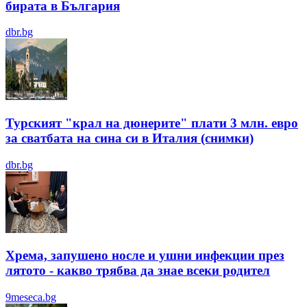
бирата в България
dbr.bg
Турският "крал на дюнерите" плати 3 млн. евро
за сватбата на сина си в Италия (снимки)
dbr.bg
Хрема, запушено носле и ушни инфекции през
лятотo - какво трябва да знае всеки родител
9meseca.bg