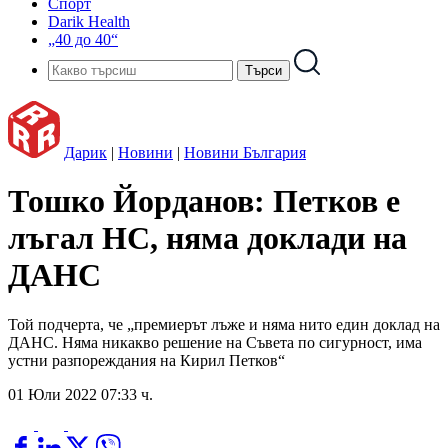
Спорт
Darik Health
„40 до 40“
Дарик
|
Новини
|
Новини България
Тошко Йорданов: Петков е
лъгал НС, няма доклади на
ДАНС
Той подчерта, че „премиерът лъже и няма нито един доклад на
ДАНС. Няма никакво решение на Съвета по сигурност, има
устни разпореждания на Кирил Петков“
01 Юли 2022 07:33 ч.