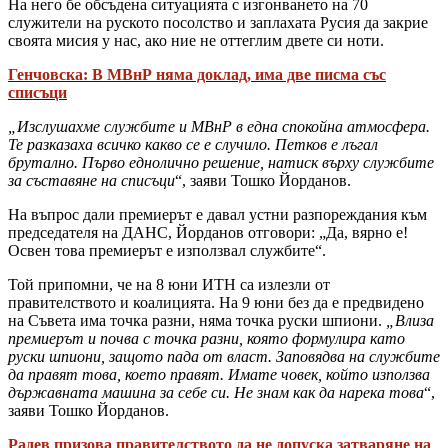
На него бе обсъдена ситуацията с изгонването на 70
служители на руското посолство и заплахата Русия да закрие
своята мисия у нас, ако ние не оттеглим двете си ноти.
Генчовска: В МВнР няма доклад, има две писма със
списъци
„Изслушахме службите и МВнР в една спокойна атмосфера.
Те разказаха всичко какво се е случило. Петков е лъгал
брутално. Първо еднолично решение, натиск върху службите
за съставяне на списъци
“, заяви Тошко Йорданов.
На въпрос дали премиерът е давал устни разпореждания към
председателя на ДАНС, Йорданов отговори: „Да, вярно е!
Освен това премиерът е използвал службите“.
Той припомни, че на 8 юни ИТН са излезли от
правителството и коалицията. На 9 юни без да е предвидено
на Съвета има точка разни, няма точка руски шпиони.
„Влиза
премиерът и почва с точка разни, която формулира като
руски шпиони, защото пада от власт. Заповядва на службите
да правят това, което правят. Имате човек, който използва
държавната машина за себе си. Не знам как да нарека това
“,
заяви Тошко Йорданов.
Радев призова правителството да не допуска затваряне на