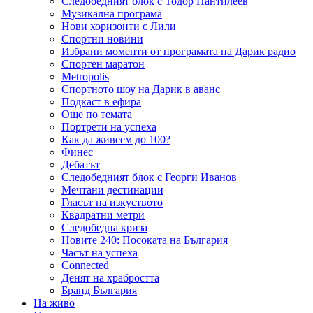
Следобедният блок с Тодор Пантилеев
Музикална програма
Нови хоризонти с Лили
Спортни новини
Избрани моменти от програмата на Дарик радио
Спортен маратон
Metropolis
Спортното шоу на Дарик в аванс
Подкаст в ефира
Още по темата
Портрети на успеха
Как да живеем до 100?
Финес
Дебатът
Следобедният блок с Георги Иванов
Мечтани дестинации
Гласът на изкуството
Квадратни метри
Следобедна криза
Новите 240: Посоката на България
Часът на успеха
Connected
Денят на храбростта
Бранд България
На живо