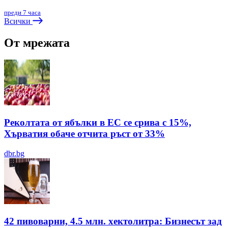
преди 7 часа
Всички
От мрежата
Реколтата от ябълки в ЕС се срива с 15%,
Хърватия обаче отчита ръст от 33%
dbr.bg
42 пивоварни, 4.5 млн. хектолитра: Бизнесът зад