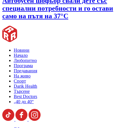
Автобусен шофьор свали дете със
специални потребности и го остави
само на пътя на 37°C
Новини
Начало
Любопитно
Програма
Предавания
На живо
Спорт
Darik Health
Търсене
Best Doctors
„40 до 40“