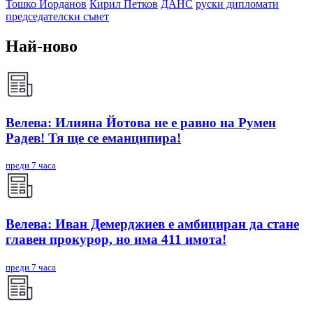
Тошко Йорданов
Кирил Петков
ДАНС
руски дипломати
председателски съвет
Най-ново
Велева: Илияна Йотова не е равно на Румен
Радев! Тя ще се еманципира!
преди 7 часа
Велева: Иван Демерджиев е амбициран да стане
главен прокурор, но има 411 имота!
преди 7 часа