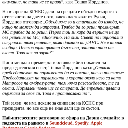
внимание, че така не се прави
“, каза Тошко Йорданов.
На въпрос на БГНЕС дали на срещата е обсъден въпроса за
оттеглянето на двете ноти, както настояват от Русия,
Йорданов отговори: „
Обсъдихме го и стигнахме до извода, че
нищо не можем да направим. Трябва да го реши премиерът.
МС трябва да го реши. Първо той ги кара да вършат нещо
без решение на МС, еднолично. На онзи Съвет по национална
сигурност няма решение, няма доклади на ДАНС. Не е точка
изобщо. Петков юрка цялата държава, защото пада от
власт. Това как ви звучи?
“.
Попитан дали премиерът в оставка е бил поканен на
председателския съвет, Тошко Йорданов каза: „
Отказа
председателят на парламента да го покани, ние го поискахме.
Председателят на парламента и хората около него са като
Матросов на амбразурата, там няма разсъждаване, те са
секта. Нормален човек ще се отврати. Да впрегнеш цялата
държава за себе си. Това е противозаконно“
.
Той заяви, че има искане за свикване на КСНС при
президента, но все още не знае дали ще се състои.
Най-интересните разговори от ефира на Дарик слушайте в
подкаста на радиото в
Soundcloud
,
Spotify
,
Apple