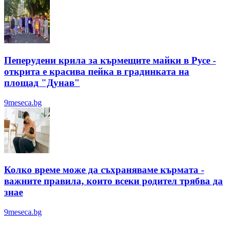
Пеперудени крила за кърмещите майки в Русе -
открита е красива пейка в градинката на
площад "Дунав"
9meseca.bg
Колко време може да съхраняваме кърмата -
важните правила, които всеки родител трябва да
знае
9meseca.bg