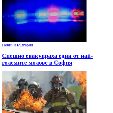
Новини България
Спешно евакуираха един от най-
големите молове в София