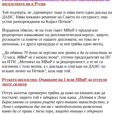
посолството ни в Русия
Той подчерта, че „премиерът лъже и няма нито един доклад на
ДАНС. Няма никакво решение на Съвета по сигурност, има
устни разпореждания на Кирил Петков“.
Йорданов обясни, че на този съвет МВнР е предлагало
реципрочно намаляване на дипломатическия корпус, защото
руснаците са повече от нашите дипломати, но това не е
шпионаж, а е друга процедура и за нея трябва един месец.
„Да обявиш 70 души за персона нон грата и да ги изчистиш за
72 часа. МВнР не е казало това
“, уточни председателят на ПГ
на ИТН. „Мотивът на МВнР е за реципрочност, а те не са
изгонени с този мотив, а с доклади и списъци на ДАНС по
искане лично на Петков“, каза още той.
Руското посолство: Очакваме на 1 юли МВнР да оттегли
двете си ноти
Оттук нататък премиерът трябва да каже на външно как да
постъпят, защото той е забъркал тази каша. „
Петков и Лена
Бориславова си измиха ръцете през външно министерство, а
Лена е изпратила две писма с методологични разяснения
какво да се прави с тези хора, защото външно е обърнало