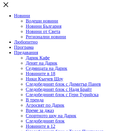
Новини
Водещи новини
Новини България
Новини от Света
Регионални новини
Любопитно
Програма
Предавания
Дарик Кафе
Денят на Дарик
Седмицата на Дарик
Новините в 18
Ники Кънчев Шоу
Следобедният блок с Димитър Панев
Следобедният блок с Надя Брайт
Следобедният блок с Гери Турийска
В тренда
Агросвят по Дарик
Време за джаз
Спортното шоу на Дарик
Следобедният блок
Новините в 12