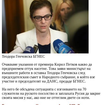
Теодора Генчовска
БГНЕС
Очакваме указания от премиера Кирил Петков какво да
предприемем оттук насетне. Това заяви министърът на
външните работи в оставка Теодора Генчовска след
председателския съвет в Народното събрание, в който взе
участие и председателят на ДАНС, предаде БГНЕС.
На него бе обсъдена ситуацията с изгонването на 70
служители на руското посолство и заплахата Русия да закрие
своята мисия у нас, ако ние не оттеглим двете си ноти.