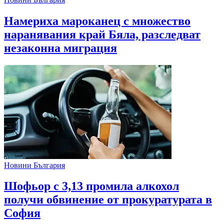
Намериха мароканец с множество
наранявания край Бяла, разследват
незаконна миграция
Новини България
Шофьор с 3,13 промила алкохол
получи обвинение от прокуратурата в
София