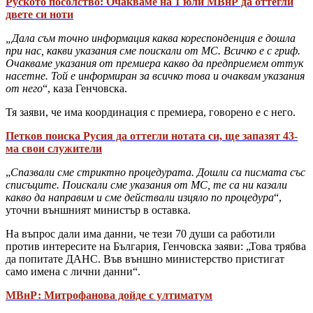
Руското посолство: Очакваме на 1 юли МВнР да оттегли
двете си ноти
„Дала съм точно информация каква кореспонденция е дошла
при нас, какви указания сме поискали от МС. Всичко е с гриф.
Очакваме указания от премиера какво да предприемем оттук
насетне. Той е информиран за всичко това и очаквам указания
от него
“, каза Генчовска.
Тя заяви, че има координация с премиера, говорено е с него.
Петков поиска Русия да оттегли нотата си, ще запазят 43-
ма свои служители
„
Спазвали сме стриктно процедурата. Дошли са писмата със
списъците. Поискали сме указания от МС, те са ни казали
какво да направим и сме действали изцяло по процедура
“,
уточни външният министър в оставка.
На въпрос дали има данни, че тези 70 души са работили
против интересите на България, Генчовска заяви: „Това трябва
да попитате ДАНС. Във външно министерство пристигат
само имена с лични данни“.
МВнР: Митрофанова дойде с ултиматум