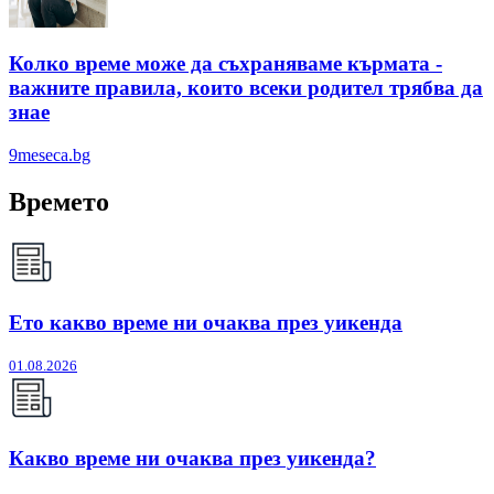
Колко време може да съхраняваме кърмата -
важните правила, които всеки родител трябва да
знае
9meseca.bg
Времето
Ето какво време ни очаква през уикенда
01.08.2026
Какво време ни очаква през уикенда?