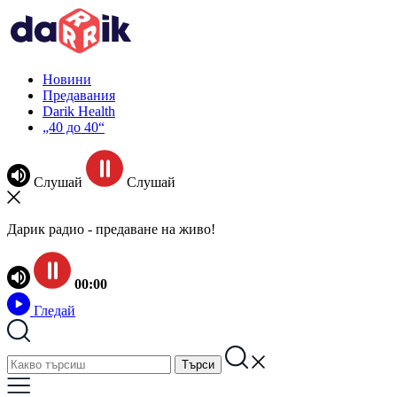
Новини
Предавания
Darik Health
„40 до 40“
Слушай
Слушай
Дарик радио - предаване на живо!
00:00
Гледай