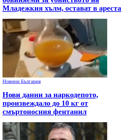
Младежкия хълм, остават в ареста
Новини България
Нови данни за наркодепото,
произвеждало до 10 кг от
смъртоносния фентанил