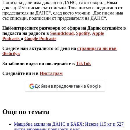
Попитана дали има доклад на ДАНС, тя отговори: „Няма
доклад. Има писмо със списъци. Това писмо е подписано от
председателя на ДАНС“, след което уточни: „Две писма има
със списъци, подписани от председателя на ДАНС“.
Най-интересните разговори от ефира на Дарик слушайте в
подкаста на радиото в
Soundcloud
,
Spotify
,
Apple
Podcasts
и
Google Podcasts
Следете най-актуалното от деня на
страницата ни във
Фейсбук
За забавни видеа ни последвайте в
TikTok
Следвайте ни и в
Инстаграм
Добави в предпочитани в Google
Още по темата
Мащабна акция на ДАНС и БАБХ: Иззеха 115 кг и 527
литра забранени препарати у нас