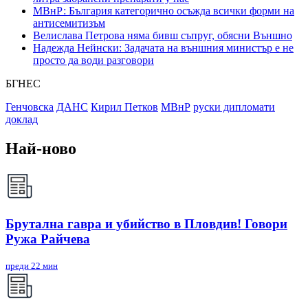
МВнР: България категорично осъжда всички форми на
антисемитизъм
Велислава Петрова няма бивш съпруг, обясни Външно
Надежда Нейнски: Задачата на външния министър е не
просто да води разговори
БГНЕС
Генчовска
ДАНС
Кирил Петков
МВнР
руски дипломати
доклад
Най-ново
Брутална гавра и убийство в Пловдив! Говори
Ружа Райчева
преди 22 мин