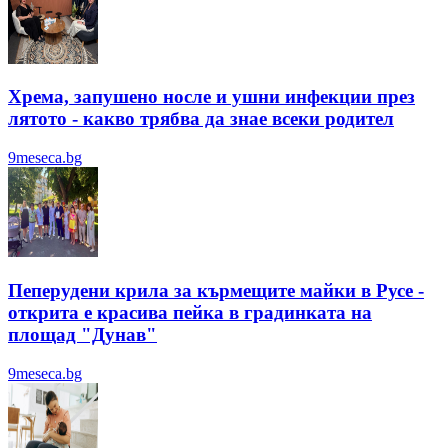
Хрема, запушено носле и ушни инфекции през
лятотo - какво трябва да знае всеки родител
9meseca.bg
Пеперудени крила за кърмещите майки в Русе -
открита е красива пейка в градинката на
площад "Дунав"
9meseca.bg