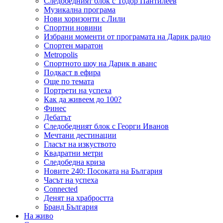
Следобедният блок с Тодор Пантилеев
Музикална програма
Нови хоризонти с Лили
Спортни новини
Избрани моменти от програмата на Дарик радио
Спортен маратон
Metropolis
Спортното шоу на Дарик в аванс
Подкаст в ефира
Още по темата
Портрети на успеха
Как да живеем до 100?
Финес
Дебатът
Следобедният блок с Георги Иванов
Мечтани дестинации
Гласът на изкуството
Квадратни метри
Следобедна криза
Новите 240: Посоката на България
Часът на успеха
Connected
Денят на храбростта
Бранд България
На живо