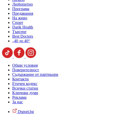
Любопитно
Програма
Предавания
На живо
Спорт
Darik Health
Търсене
Best Doctors
„40 до 40“
Общи условия
Поверителност
Съдържание от партньори
Контакти
Етичен кодекс
Всички статии
Ключови думи
Реклама
За нас
Dsport.bg