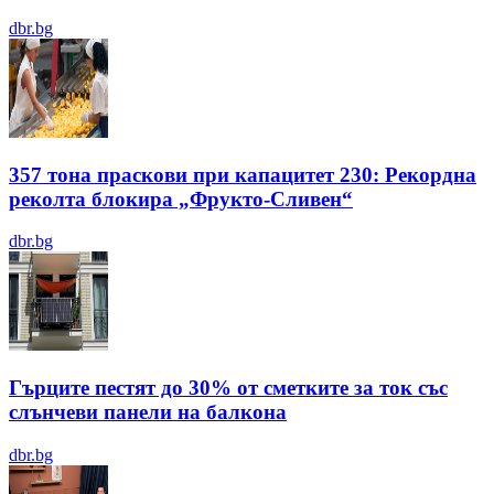
dbr.bg
357 тона праскови при капацитет 230: Рекордна
реколта блокира „Фрукто-Сливен“
dbr.bg
Гърците пестят до 30% от сметките за ток със
слънчеви панели на балкона
dbr.bg