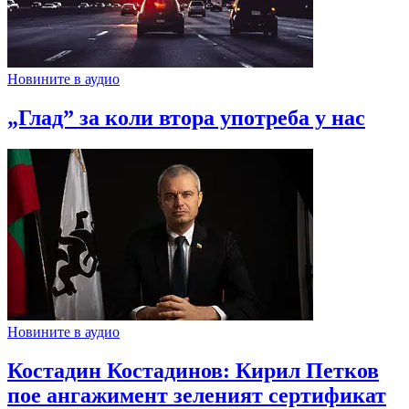
Новините в аудио
„Глад” за коли втора употреба у нас
Новините в аудио
Костадин Костадинов: Кирил Петков
пое ангажимент зеленият сертификат