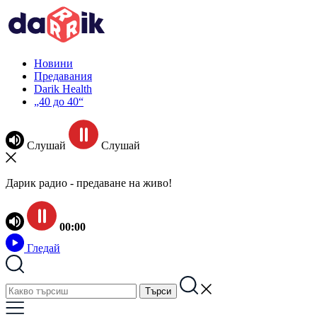
Новини
Предавания
Darik Health
„40 до 40“
Слушай
Слушай
Дарик радио - предаване на живо!
00:00
Гледай