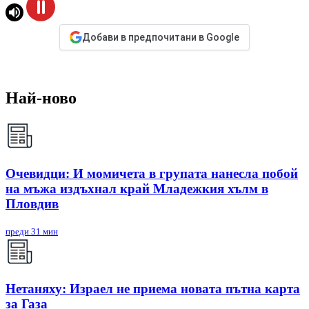
Добави в предпочитани в Google
Най-ново
Очевидци: И момичета в групата нанесла побой
на мъжа издъхнал край Младежкия хълм в
Пловдив
преди 31 мин
Нетаняху: Израел не приема новата пътна карта
за Газа