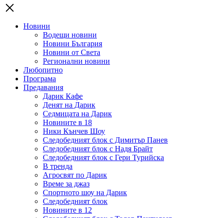
Новини
Водещи новини
Новини България
Новини от Света
Регионални новини
Любопитно
Програма
Предавания
Дарик Кафе
Денят на Дарик
Седмицата на Дарик
Новините в 18
Ники Кънчев Шоу
Следобедният блок с Димитър Панев
Следобедният блок с Надя Брайт
Следобедният блок с Гери Турийска
В тренда
Агросвят по Дарик
Време за джаз
Спортното шоу на Дарик
Следобедният блок
Новините в 12