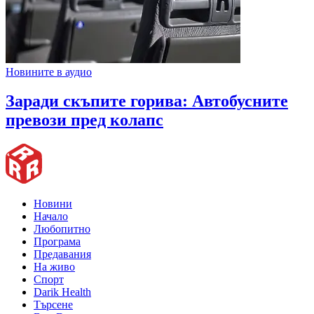
Новините в аудио
Заради скъпите горива: Автобусните
превози пред колапс
Новини
Начало
Любопитно
Програма
Предавания
На живо
Спорт
Darik Health
Търсене