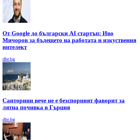
От Google до български AI стартъп: Иво
Мичоров за бъдещето на работата и изкуствения
интелект
dbr.bg
Санторини вече не е безспорният фаворит за
лятна почивка в Гърция
dbr.bg