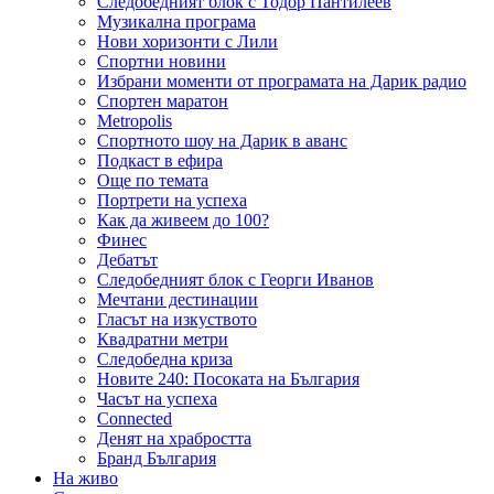
Следобедният блок с Тодор Пантилеев
Музикална програма
Нови хоризонти с Лили
Спортни новини
Избрани моменти от програмата на Дарик радио
Спортен маратон
Metropolis
Спортното шоу на Дарик в аванс
Подкаст в ефира
Още по темата
Портрети на успеха
Как да живеем до 100?
Финес
Дебатът
Следобедният блок с Георги Иванов
Мечтани дестинации
Гласът на изкуството
Квадратни метри
Следобедна криза
Новите 240: Посоката на България
Часът на успеха
Connected
Денят на храбростта
Бранд България
На живо