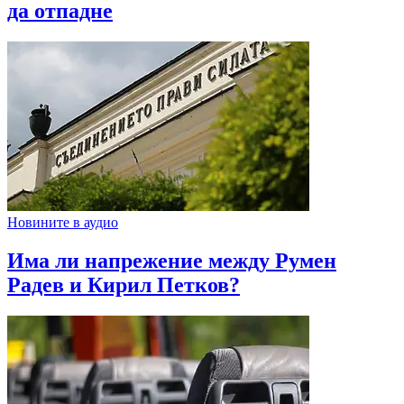
да отпадне
Новините в аудио
Има ли напрежение между Румен
Радев и Кирил Петков?