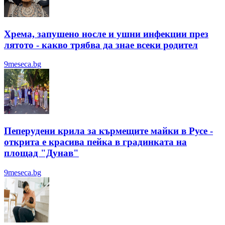
Хрема, запушено носле и ушни инфекции през
лятотo - какво трябва да знае всеки родител
9meseca.bg
Пеперудени крила за кърмещите майки в Русе -
открита е красива пейка в градинката на
площад "Дунав"
9meseca.bg