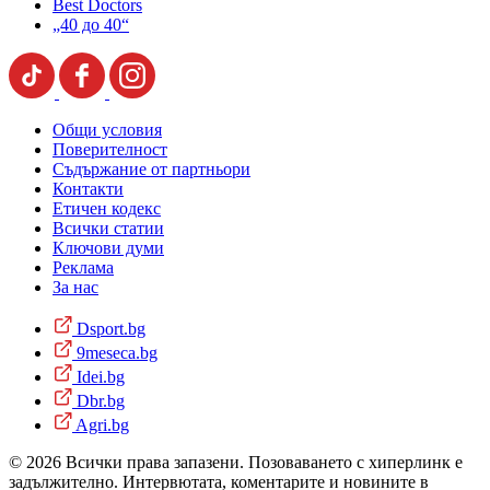
Best Doctors
„40 до 40“
Общи условия
Поверителност
Съдържание от партньори
Контакти
Етичен кодекс
Всички статии
Ключови думи
Реклама
За нас
Dsport.bg
9meseca.bg
Idei.bg
Dbr.bg
Agri.bg
© 2026 Всички права запазени. Позоваването с хиперлинк е
задължително. Интервютата, коментарите и новините в