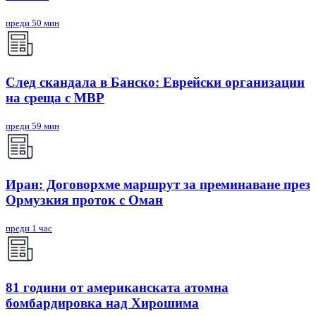
преди 50 мин
След скандала в Банско: Eврейски организации
на среща с МВР
преди 59 мин
Иран: Договорхме маршрут за преминаване през
Ормузкия проток с Оман
преди 1 час
81 години от американската атомна
бомбардировка над Хирошима