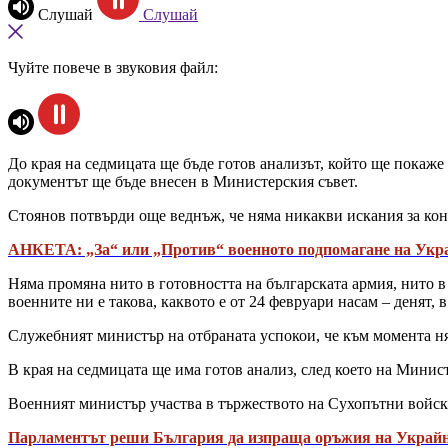
Слушай
Слушай
Чуйте повече в звуковия файл:
До края на седмицата ще бъде готов анализът, който ще покаж
документът ще бъде внесен в Министерския съвет.
Стоянов потвърди още веднъж, че няма никакви искания за кон
АНКЕТА: „За“ или „Против“ военното подпомагане на Укр
Няма промяна нито в готовността на българската армия, нито 
военните ни е такова, каквото е от 24 февруари насам – денят, 
Служебният министър на отбраната успокои, че към момента н
В края на седмицата ще има готов анализ, след което на Мини
Военният министър участва в тържеството на Сухопътни войск
Парламентът реши България да изпраща оръжия на Украй