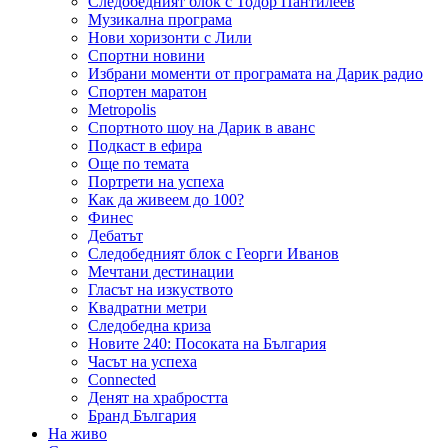
Следобедният блок с Тодор Пантилеев
Музикална програма
Нови хоризонти с Лили
Спортни новини
Избрани моменти от програмата на Дарик радио
Спортен маратон
Metropolis
Спортното шоу на Дарик в аванс
Подкаст в ефира
Още по темата
Портрети на успеха
Как да живеем до 100?
Финес
Дебатът
Следобедният блок с Георги Иванов
Мечтани дестинации
Гласът на изкуството
Квадратни метри
Следобедна криза
Новите 240: Посоката на България
Часът на успеха
Connected
Денят на храбростта
Бранд България
На живо