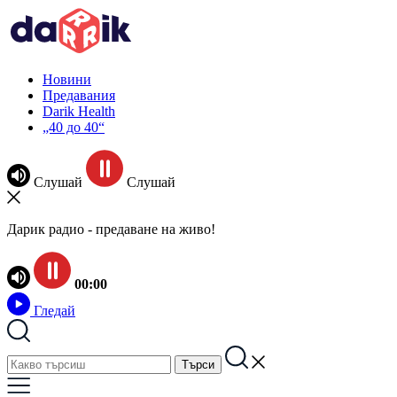
Новини
Предавания
Darik Health
„40 до 40“
Слушай
Слушай
Дарик радио - предаване на живо!
00:00
Гледай