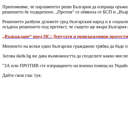
Припомняме, че парламентът реши България да изпраща оръжия
решението бе подкрепено. „Против“ се обявиха от БСП и „Възр
Решението разбуни духовете сред българския народ и в социалн
осъдиха решението под претекст, че същото ще вкара България
„Възраждане“ пред НС: Депутати и привърженици протести
Мнението на всеки един български гражданин трябва да бъде пр
Затова darik.bg ви дава възможността да споделите какво мисли
"ЗА или ПРОТИВ сте изпращането на военна помощ на Украй
Дайте своя глас тук: