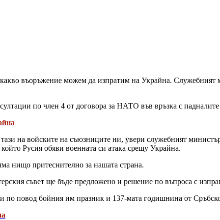
е какво въоръжение можем да изпратим на Украйна. Служебният 
султации по член 4 от договора за НАТО във връзка с падналите
айна
в тази на войските на съюзниците ни, увери служебният министъ
в който Русия обяви военната си атака срещу Украйна.
яма нищо притеснително за нашата страна.
стерския съвет ще бъде предложено и решение по въпроса с изпр
и по повод бойния им празник и 137-мата годишнина от Сръбско
на