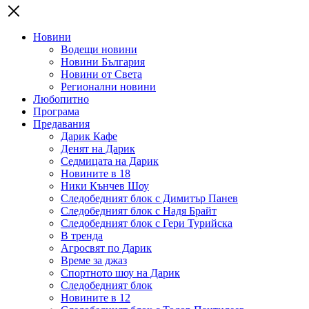
Новини
Водещи новини
Новини България
Новини от Света
Регионални новини
Любопитно
Програма
Предавания
Дарик Кафе
Денят на Дарик
Седмицата на Дарик
Новините в 18
Ники Кънчев Шоу
Следобедният блок с Димитър Панев
Следобедният блок с Надя Брайт
Следобедният блок с Гери Турийска
В тренда
Агросвят по Дарик
Време за джаз
Спортното шоу на Дарик
Следобедният блок
Новините в 12