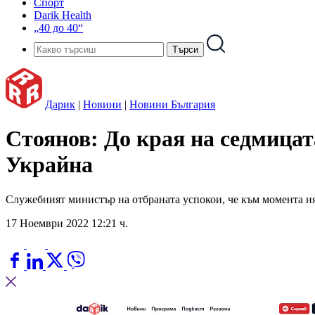
Спорт
Darik Health
„40 до 40“
Дарик
|
Новини
|
Новини България
Стоянов: До края на седмицат
Украйна
Служебният министър на отбраната успокои, че към момента н
17 Ноември 2022 12:21 ч.