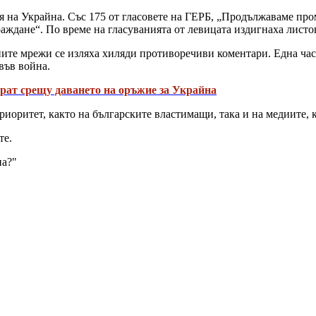
 на Украйна. Със 175 от гласовете на ГЕРБ, „Продължаваме про
аждане“. По време на гласуванията от левицата издигнаха листо
ите мрежи се изляха хиляди противоречиви коментари. Една част
 във война.
рат срещу даването на оръжие за Украйна
иоритет, както на българските властимащи, така и на медиите, к
те.
на?"