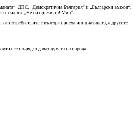
мяната“, ДПС, „Демократична България“ и „Български възход“,
ве с надпис „Не на оръжията! Мир“.
 от потребителите с възторг приеха инициативата, а другите
оито все по-рядко дават думата на народа.