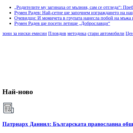
„Родителите му загинаха от мълния, сам се отгледа“: Пр
Румен Радев: Най-сетне ще започнем изграждането на на
Очевидци: И момичета в групата нанесла побой на мъжа
Румен Радев ще посети летище „Доброславци“
зони за ниски емисии
Пловдив
методика
стари автомобили
Це
Най-ново
Патриарх Даниил: Българската православна общ