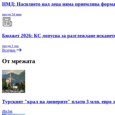
НМД: Насилието над деца няма приемлива форм
преди 54 мин
Бюджет 2026: КС допусна за разглеждане исканет
преди 1 час
Всички
От мрежата
Турският "крал на дюнерите" плати 3 млн. евро з
dbr.bg