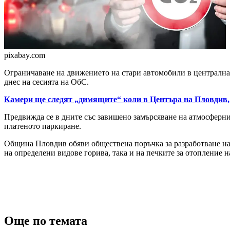
pixabay.com
Ограничаване на движението на стари автомобили в централнат
днес на сесията на ОбС.
Камери ще следят „димящите“ коли в Центъра на Пловдив, 
Предвижда се в дните със завишено замърсяване на атмосферния 
платеното паркиране.
Община Пловдив обяви обществена поръчка за разработване на 
на определени видове горива, така и на печките за отопление н
Още по темата