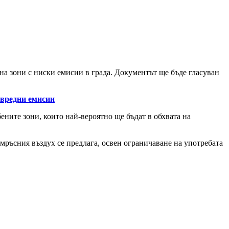
а зони с ниски емисии в града. Документът ще бъде гласуван
 вредни емисии
бените зони, които най-вероятно ще бъдат в обхвата на
ръсния въздух се предлага, освен ограничаване на употребата