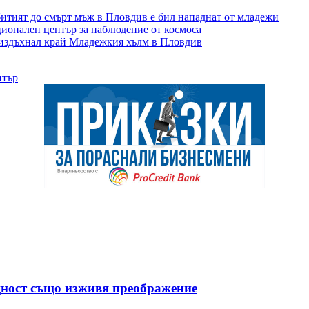
ебитият до смърт мъж в Пловдив е бил нападнат от младежи
ционален център за наблюдение от космоса
 издъхнал край Младежкия хълм в Пловдив
нтър
ност също изживя преображение