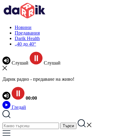
Новини
Предавания
Darik Health
„40 до 40“
Слушай
Слушай
Дарик радио - предаване на живо!
00:00
Гледай