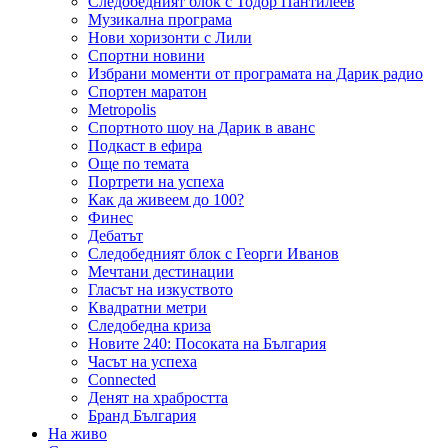
Следобедният блок с Тодор Пантилеев
Музикална програма
Нови хоризонти с Лили
Спортни новини
Избрани моменти от програмата на Дарик радио
Спортен маратон
Metropolis
Спортното шоу на Дарик в аванс
Подкаст в ефира
Още по темата
Портрети на успеха
Как да живеем до 100?
Финес
Дебатът
Следобедният блок с Георги Иванов
Мечтани дестинации
Гласът на изкуството
Квадратни метри
Следобедна криза
Новите 240: Посоката на България
Часът на успеха
Connected
Денят на храбростта
Бранд България
На живо