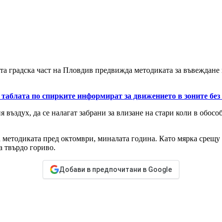
а градска част на Пловдив предвижда методиката за въвеждане н
таблата по спирките информират за движението в зоните без
въздух, да се налагат забрани за влизане на стари коли в обосо
методиката пред октомври, миналата година. Като мярка срещу м
а твърдо гориво.
Добави в предпочитани в Google