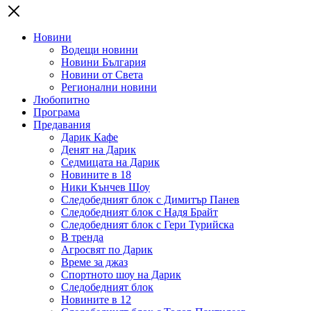
Новини
Водещи новини
Новини България
Новини от Света
Регионални новини
Любопитно
Програма
Предавания
Дарик Кафе
Денят на Дарик
Седмицата на Дарик
Новините в 18
Ники Кънчев Шоу
Следобедният блок с Димитър Панев
Следобедният блок с Надя Брайт
Следобедният блок с Гери Турийска
В тренда
Агросвят по Дарик
Време за джаз
Спортното шоу на Дарик
Следобедният блок
Новините в 12