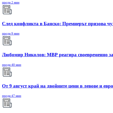
преди 2 мин
След конфликта в Банско: Премиерът призова чу
преди 9 мин
Любомир Николов: МВР реагира своевременно за
преди 40 мин
От 9 август край на двойните цени в левове и евро
преди 47 мин