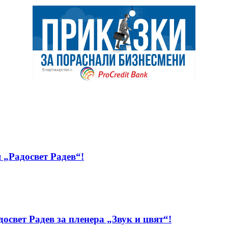
 „Радосвет Радев“!
свет Радев за пленера „Звук и цвят“!