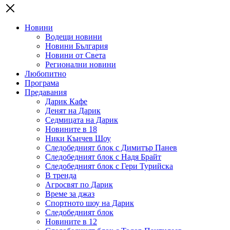
Новини
Водещи новини
Новини България
Новини от Света
Регионални новини
Любопитно
Програма
Предавания
Дарик Кафе
Денят на Дарик
Седмицата на Дарик
Новините в 18
Ники Кънчев Шоу
Следобедният блок с Димитър Панев
Следобедният блок с Надя Брайт
Следобедният блок с Гери Турийска
В тренда
Агросвят по Дарик
Време за джаз
Спортното шоу на Дарик
Следобедният блок
Новините в 12