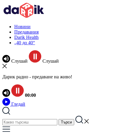
Новини
Предавания
Darik Health
„40 до 40“
Слушай
Слушай
Дарик радио - предаване на живо!
00:00
Гледай