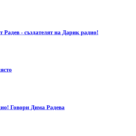
т Радев - създателят на Дарик радио!
място
дио! Говори Дима Радева