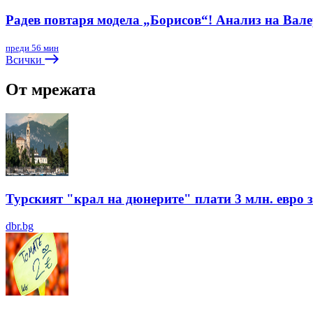
Радев повтаря модела „Борисов“! Анализ на Вал
преди 56 мин
Всички
От мрежата
Турският "крал на дюнерите" плати 3 млн. евро з
dbr.bg