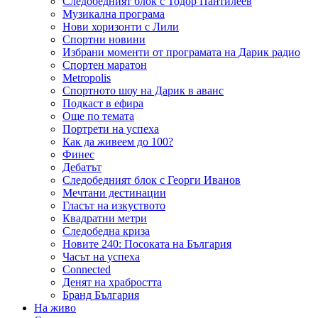
Следобедният блок с Тодор Пантилеев
Музикална програма
Нови хоризонти с Лили
Спортни новини
Избрани моменти от програмата на Дарик радио
Спортен маратон
Metropolis
Спортното шоу на Дарик в аванс
Подкаст в ефира
Още по темата
Портрети на успеха
Как да живеем до 100?
Финес
Дебатът
Следобедният блок с Георги Иванов
Мечтани дестинации
Гласът на изкуството
Квадратни метри
Следобедна криза
Новите 240: Посоката на България
Часът на успеха
Connected
Денят на храбростта
Бранд България
На живо