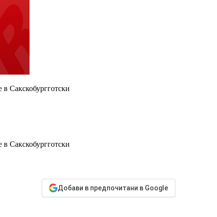
е в Сакскобургготски
е в Сакскобургготски
Добави в предпочитани в Google