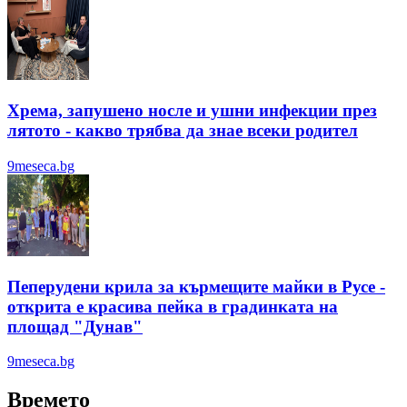
Хрема, запушено носле и ушни инфекции през
лятотo - какво трябва да знае всеки родител
9meseca.bg
Пеперудени крила за кърмещите майки в Русе -
открита е красива пейка в градинката на
площад "Дунав"
9meseca.bg
Времето