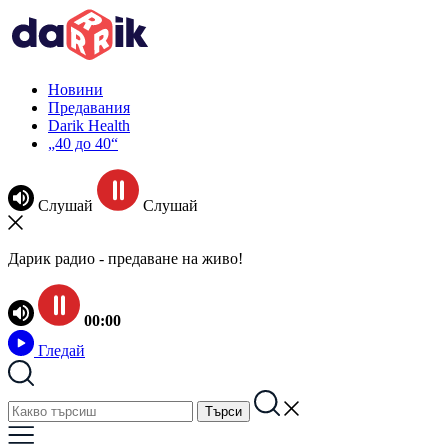
Новини
Предавания
Darik Health
„40 до 40“
Слушай
Слушай
Дарик радио - предаване на живо!
00:00
Гледай