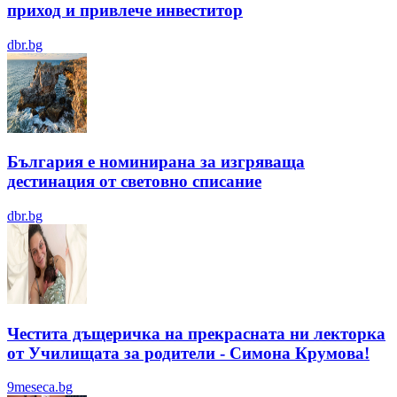
приход и привлече инвеститор
dbr.bg
България е номинирана за изгряваща
дестинация от световно списание
dbr.bg
Честита дъщеричка на прекрасната ни лекторка
от Училищата за родители - Симона Крумова!
9meseca.bg