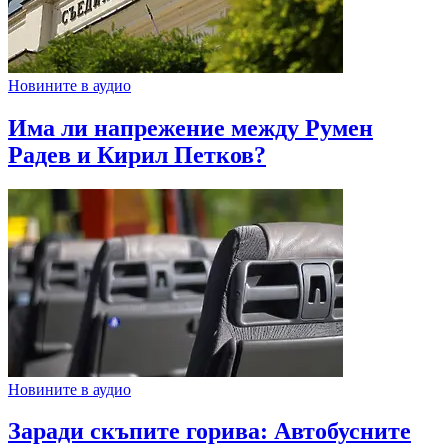
Новините в аудио
Има ли напрежение между Румен
Радев и Кирил Петков?
Новините в аудио
Заради скъпите горива: Автобусните