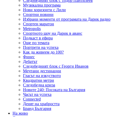
Следобедният блок с Тодор Пантилеев
Музикална програма
Нови хоризонти с Лили
Спортни новини
Избрани моменти от програмата на Дарик радио
Спортен маратон
Metropolis
Спортното шоу на Дарик в аванс
Подкаст в ефира
Още по темата
Портрети на успеха
Как да живеем до 100?
Финес
Дебатът
Следобедният блок с Георги Иванов
Мечтани дестинации
Гласът на изкуството
Квадратни метри
Следобедна криза
Новите 240: Посоката на България
Часът на успеха
Connected
Денят на храбростта
Бранд България
На живо