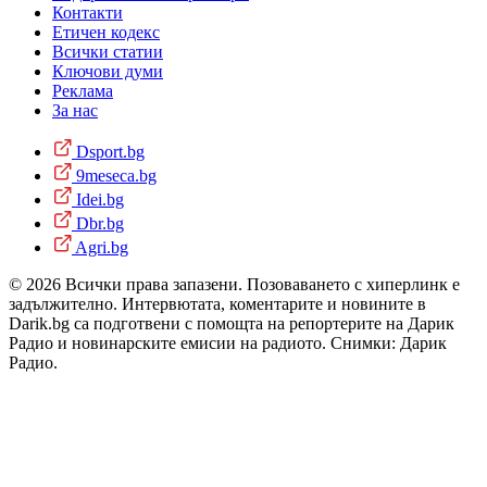
Контакти
Етичен кодекс
Всички статии
Ключови думи
Реклама
За нас
Dsport.bg
9meseca.bg
Idei.bg
Dbr.bg
Agri.bg
© 2026 Всички права запазени. Позоваването с хиперлинк е
задължително. Интервютата, коментарите и новините в
Darik.bg са подготвени с помощта на репортерите на Дарик
Радио и новинарските емисии на радиото. Снимки: Дарик
Радио.