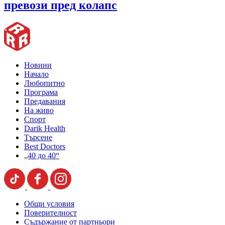
превози пред колапс
Новини
Начало
Любопитно
Програма
Предавания
На живо
Спорт
Darik Health
Търсене
Best Doctors
„40 до 40“
Общи условия
Поверителност
Съдържание от партньори