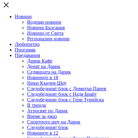
Новини
Водещи новини
Новини България
Новини от Света
Регионални новини
Любопитно
Програма
Предавания
Дарик Кафе
Денят на Дарик
Седмицата на Дарик
Новините в 18
Ники Кънчев Шоу
Следобедният блок с Димитър Панев
Следобедният блок с Надя Брайт
Следобедният блок с Гери Турийска
В тренда
Агросвят по Дарик
Време за джаз
Спортното шоу на Дарик
Следобедният блок
Новините в 12