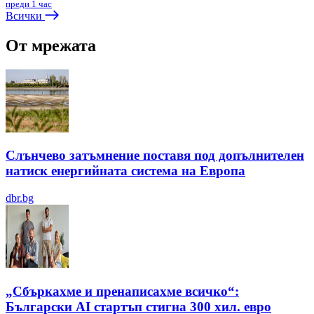
преди 1 час
Всички
От мрежата
Слънчево затъмнение поставя под допълнителен
натиск енергийната система на Европа
dbr.bg
„Сбъркахме и пренаписахме всичко“:
Български AI стартъп стигна 300 хил. евро