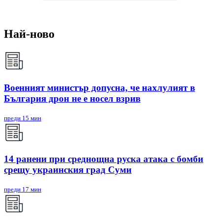
Най-ново
Военният министър допусна, че нахлулият в
България дрон не е носел взрив
преди 15 мин
14 ранени при среднощна руска атака с бомби
срещу украинския град Суми
преди 17 мин