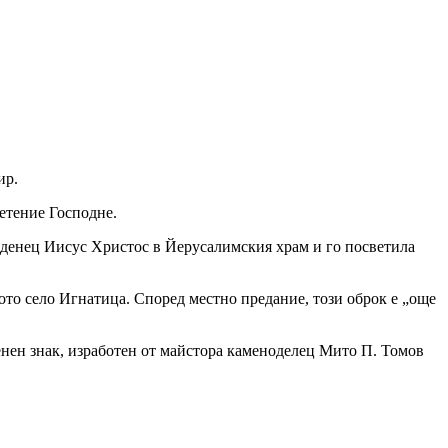
ир.
етение Господне.
ладенец Иисус Христос в Йерусалимския храм и го посветила
ото село Игнатица. Според местно предание, този оброк е „още
менен знак, изработен от майстора каменоделец Мито П. Томов