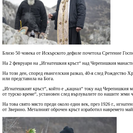
Близо 50 човека от Искърското дефиле почетоха Сретение Гос
На 2 февруари на „Игнатешкия кръст“ над Черепишкия манастир
На този ден, според евангелския разказ, 40-я след Рождество 
или представила на Бога.
„Игнатешкият кръст“, който е „кацнал“ току над Черепишкия ма
от турско време“, установен след върлувалите по нашите земи
На това свято място преди около един век, през 1926 г., игна
от Зверино. Металният оброчен кръст изработил навремето ма