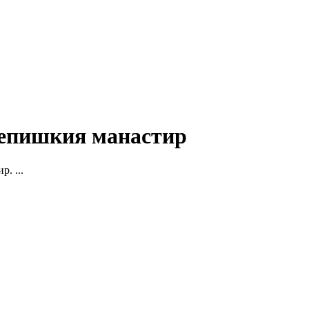
репишкия манастир
. ...