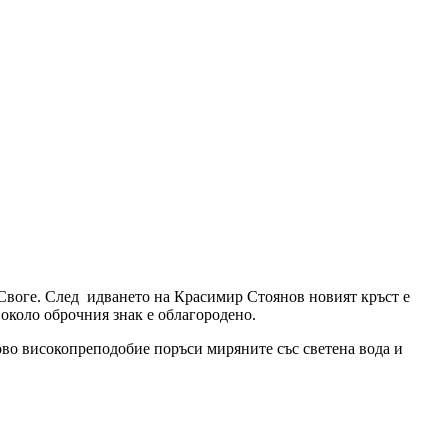
 Своге. След идването на Красимир Стоянов новият кръст е
около оброчния знак е облагородено.
во високопреподобие поръси миряните със светена вода и