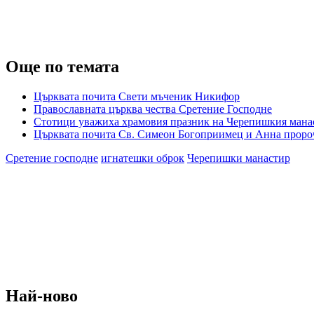
Още по темата
Църквата почита Свети мъченик Никифор
Православната църква чества Сретение Господне
Стотици уважиха храмовия празник на Черепишкия мана
Църквата почита Св. Симеон Богоприимец и Анна проро
Сретение господне
игнатешки оброк
Черепишки манастир
Най-ново