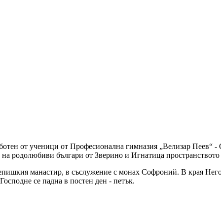
работен от ученици от Професионална гимназия „Велизар Пеев“ -
д на родолюбиви българи от Зверино и Игнатица пространството 
пишкия манастир, в съслужение с монах Софроний. В края Него
Господне се падна в постен ден - петък.