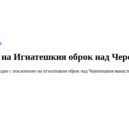
а
а на Игнатешкия оброк над Че
одне с поклонение на игнатешкия оброк над Черепишкия манастир