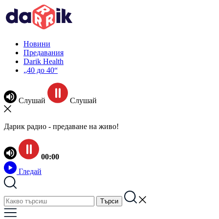
Новини
Предавания
Darik Health
„40 до 40“
Слушай
Слушай
Дарик радио - предаване на живо!
00:00
Гледай