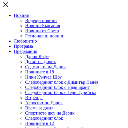
Новини
Водещи новини
Новини България
Новини от Света
Регионални новини
Любопитно
Програма
Предавания
Дарик Кафе
Денят на Дарик
Седмицата на Дарик
Новините в 18
Ники Кънчев Шоу
Следобедният блок с Димитър Панев
Следобедният блок с Надя Брайт
Следобедният блок с Гери Турийска
В тренда
Агросвят по Дарик
Време за джаз
Спортното шоу на Дарик
Следобедният блок
Новините в 12