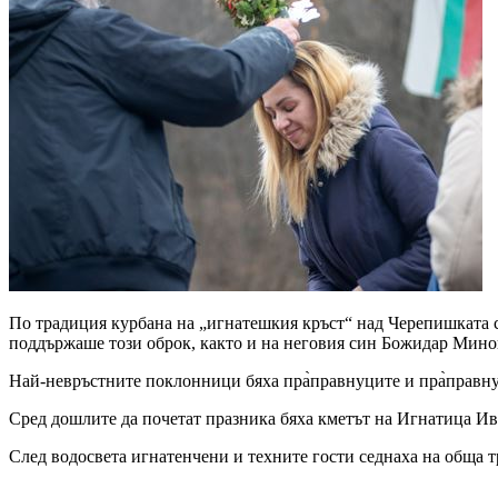
По традиция курбана на „игнатешкия кръст“ над Черепишката с
поддържаше този оброк, както и на неговия син Божидар Минов 
Най-невръстните поклонници бяха пра̀правнуците и пра̀правнучки
Сред дошлите да почетат празника бяха кметът на Игнатица И
След водосвета игнатенчени и техните гости седнаха на обща т