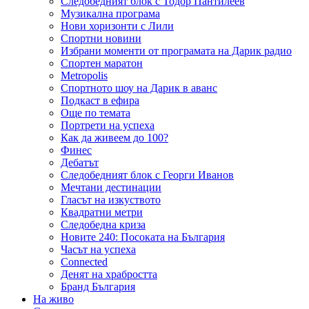
Следобедният блок с Тодор Пантилеев
Музикална програма
Нови хоризонти с Лили
Спортни новини
Избрани моменти от програмата на Дарик радио
Спортен маратон
Metropolis
Спортното шоу на Дарик в аванс
Подкаст в ефира
Още по темата
Портрети на успеха
Как да живеем до 100?
Финес
Дебатът
Следобедният блок с Георги Иванов
Мечтани дестинации
Гласът на изкуството
Квадратни метри
Следобедна криза
Новите 240: Посоката на България
Часът на успеха
Connected
Денят на храбростта
Бранд България
На живо