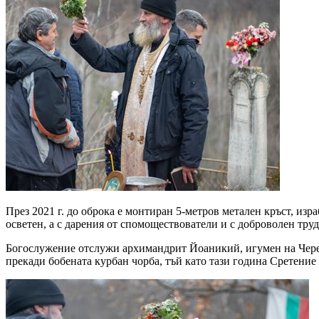
През 2021 г. до оброка е монтиран 5-метров метален кръст, из
осветен, а с дарения от спомоществователи и с доброволен тру
Богослужение отслужи архимандрит Йоаникий, игумен на Чере
прекади бобената курбан чорба, тъй като тази година Сретение 