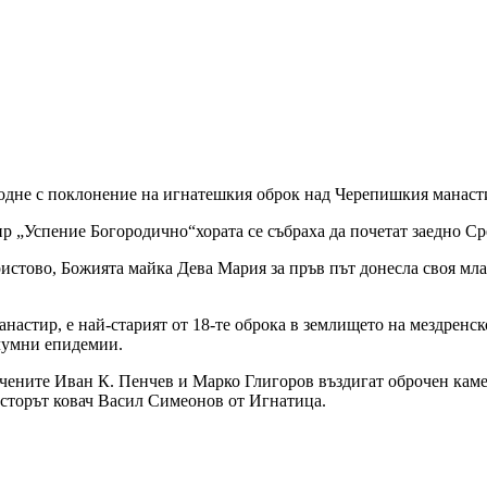
подне с поклонение на игнатешкия оброк над Черепишкия манаст
 „Успение Богородично“хората се събраха да почетат заедно Ср
Христово, Божията майка Дева Мария за пръв път донесла своя м
настир, е най-старият от 18-те оброка в землището на мездренск
 чумни епидемии.
тенчените Иван К. Пенчев и Марко Глигоров въздигат оброчен ка
йсторът ковач Васил Симеонов от Игнатица.