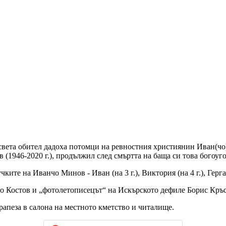
вета обител дадоха потомци на ревностния християнин Иван(чо) 
(1946-2020 г.), продължил след смъртта на баща си това богоуго
те на Иванчо Минов - Иван (на 3 г.), Виктория (на 4 г.), Гергана 
во Костов и „фотолетописецът“ на Искърското дефиле Борис Кръ
рапеза в салона на местното кметство и читалище.