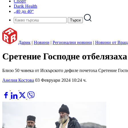
Спорт
Darik Health
„40 до 40“
Дарик
|
Новини
|
Регионални новини
|
Новини от Врац
Сретение Господне отбелязах
Близо 50 човека от Искърското дефиле почетоха Сретение Госп
Анелия Костова
03 Февруари 2024 10:24 ч.